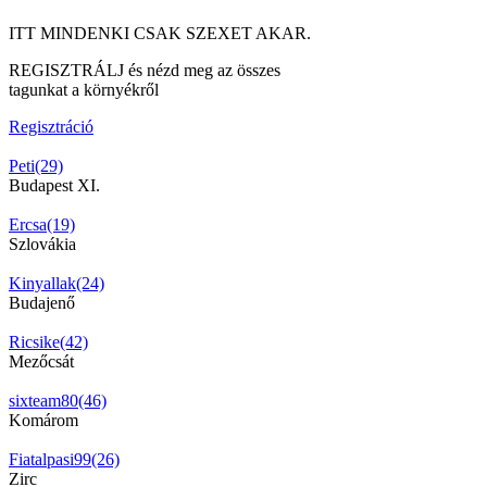
ITT MINDENKI CSAK SZEXET AKAR.
REGISZTRÁLJ és nézd meg az összes
tagunkat a környékről
Regisztráció
Peti(29)
Budapest XI.
Ercsa(19)
Szlovákia
Kinyallak(24)
Budajenő
Ricsike(42)
Mezőcsát
sixteam80(46)
Komárom
Fiatalpasi99(26)
Zirc