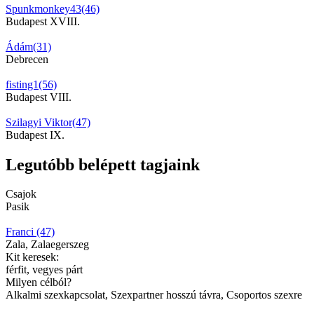
Spunkmonkey43(46)
Budapest XVIII.
Ádám(31)
Debrecen
fisting1(56)
Budapest VIII.
Szilagyi Viktor(47)
Budapest IX.
Legutóbb belépett tagjaink
Csajok
Pasik
Franci (47)
Zala, Zalaegerszeg
Kit keresek:
férfit, vegyes párt
Milyen célból?
Alkalmi szexkapcsolat, Szexpartner hosszú távra, Csoportos szexre