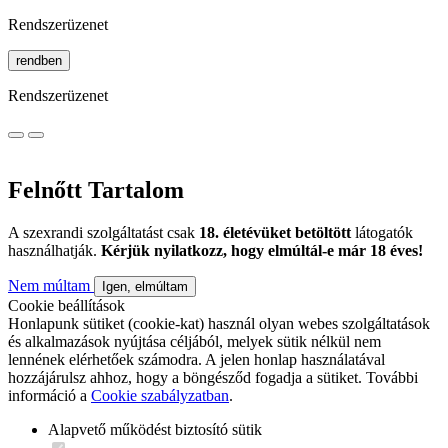
Rendszerüzenet
rendben
Rendszerüzenet
Felnőtt Tartalom
A szexrandi szolgáltatást csak
18. életévüket betöltött
látogatók
használhatják.
Kérjük nyilatkozz, hogy elmúltál-e már 18 éves!
Nem múltam
Igen, elmúltam
Cookie beállítások
Honlapunk sütiket (cookie-kat) használ olyan webes szolgáltatások
és alkalmazások nyújtása céljából, melyek sütik nélkül nem
lennének elérhetőek számodra. A jelen honlap használatával
hozzájárulsz ahhoz, hogy a böngésződ fogadja a sütiket. További
információ a
Cookie szabályzatban
.
Alapvető működést biztosító sütik