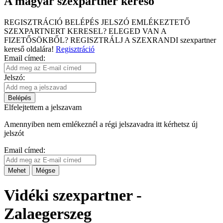
A magyar szexpartner kereső
REGISZTRÁCIÓ
BELÉPÉS
JELSZÓ EMLÉKEZTETŐ
SZEXPARTNERT KERESEL?
ELEGED VAN A
FIZETŐSÖKBŐL?
REGISZTRÁLJ A SZEXRANDI
szexpartner
kereső
oldalára!
Regisztráció
Email címed:
Jelszó:
Belépés
Elfelejtettem a jelszavam
Amennyiben nem emlékeznél a régi jelszavadra itt kérhetsz új
jelszót
Email címed:
Mehet
Mégse
Vidéki szexpartner -
Zalaegerszeg