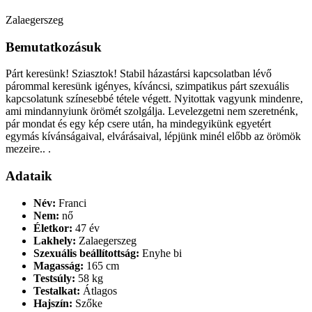
Zalaegerszeg
Bemutatkozásuk
Párt keresünk! Sziasztok! Stabil házastársi kapcsolatban lévő
párommal keresünk igényes, kíváncsi, szimpatikus párt szexuális
kapcsolatunk színesebbé tétele végett. Nyitottak vagyunk mindenre,
ami mindannyiunk örömét szolgálja. Levelezgetni nem szeretnénk,
pár mondat és egy kép csere után, ha mindegyikünk egyetért
egymás kívánságaival, elvárásaival, lépjünk minél előbb az örömök
mezeire.. .
Adataik
Név:
Franci
Nem:
nő
Életkor:
47 év
Lakhely:
Zalaegerszeg
Szexuális beállítottság:
Enyhe bi
Magasság:
165 cm
Testsúly:
58 kg
Testalkat:
Átlagos
Hajszín:
Szőke