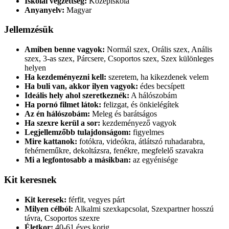
Iskolai végzettség:
Középiskola
Anyanyelv:
Magyar
Jellemzésük
Amiben benne vagyok:
Normál szex, Orális szex, Anális
szex, 3-as szex, Párcsere, Csoportos szex, Szex különleges
helyen
Ha kezdeményezni kell:
szeretem, ha kikezdenek velem
Ha buli van, akkor ilyen vagyok:
édes becsípett
Ideális hely ahol szeretkeznék:
A hálószobám
Ha pornó filmet látok:
felizgat, és önkielégítek
Az én hálószobám:
Meleg és barátságos
Ha szexre kerül a sor:
kezdeményező vagyok
Legjellemzőbb tulajdonságom:
figyelmes
Mire kattanok:
fotókra, videókra, átlátszó ruhadarabra,
fehérneműkre, dekoltázsra, fenékre, megfelelő szavakra
Mi a legfontosabb a másikban:
az egyénisége
Kit keresnek
Kit keresek:
férfit, vegyes párt
Milyen célból:
Alkalmi szexkapcsolat, Szexpartner hosszú
távra, Csoportos szexre
Életkor:
40-61 éves korig