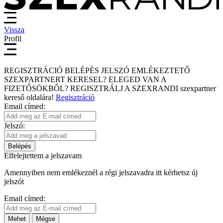
Vissza
Profil
REGISZTRÁCIÓ
BELÉPÉS
JELSZÓ EMLÉKEZTETŐ
SZEXPARTNERT KERESEL?
ELEGED VAN A
FIZETŐSÖKBŐL?
REGISZTRÁLJ A SZEXRANDI
szexpartner
kereső
oldalára!
Regisztráció
Email címed:
Jelszó:
Belépés
Elfelejtettem a jelszavam
Amennyiben nem emlékeznél a régi jelszavadra itt kérhetsz új
jelszót
Email címed:
Mehet
Mégse