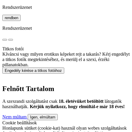
Rendszerüzenet
rendben
Rendszerüzenet
Titkos fotói
Kíváncsi vagy milyen erotikus képeket rejt a takarás? Kérj engedélyt
a titkos fotók megtekintéséhez, és merülj el a szexi, érzéki
pillanatokban.
Engedély kérése a titkos fotóihoz
Felnőtt Tartalom
A szexrandi szolgáltatást csak
18. életévüket betöltött
látogatók
használhatják.
Kérjük nyilatkozz, hogy elmúltál-e már 18 éves!
Nem múltam
Igen, elmúltam
Cookie beállítások
Honlapunk sütiket (cookie-kat) használ olyan webes szolgáltatások