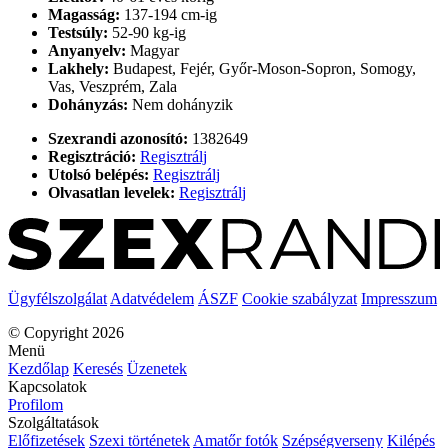
Magasság:
137-194 cm-ig
Testsúly:
52-90 kg-ig
Anyanyelv:
Magyar
Lakhely:
Budapest, Fejér, Győr-Moson-Sopron, Somogy,
Vas, Veszprém, Zala
Dohányzás:
Nem dohányzik
Szexrandi azonosító:
1382649
Regisztráció:
Regisztrálj
Utolsó belépés:
Regisztrálj
Olvasatlan levelek:
Regisztrálj
Ügyfélszolgálat
Adatvédelem
ÁSZF
Cookie szabályzat
Impresszum
© Copyright 2026
Menü
Kezdőlap
Keresés
Üzenetek
Kapcsolatok
Profilom
Szolgáltatások
Előfizetések
Szexi történetek
Amatőr fotók
Szépségverseny
Kilépés