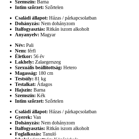
Szemszín:
Barna
Intim szőrzet:
Szőrtelen
Családi állapot:
Házas / párkapcsolatban
Dohányzás:
Nem dohányzom
Italfogyasztás:
Ritkán iszom alkoholt
Anyanyelv:
Magyar
Név:
Pali
Nem:
férfi
Életkor:
56 év
Lakhely:
Zalaegerszeg
Szexuális beállítottság:
Hetero
Magasság:
180 cm
Testsúly:
81 kg
Testalkat:
Átlagos
Hajszín:
Barna
Szemszín:
Kék
Intim szőrzet:
Szőrtelen
Családi állapot:
Házas / párkapcsolatban
Gyerek:
Van
Dohányzás:
Nem dohányzom
Italfogyasztás:
Ritkán iszom alkoholt
Foglalkozás:
Tanuló