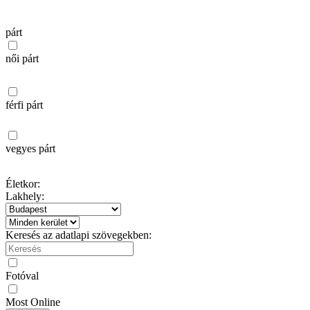
párt
női párt
férfi párt
vegyes párt
Életkor:
Lakhely:
Keresés az adatlapi szövegekben:
Fotóval
Most Online