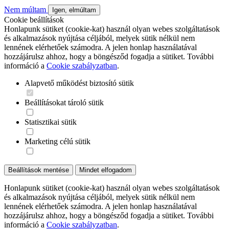
Nem múltam
Igen, elmúltam
Cookie beállítások
Honlapunk sütiket (cookie-kat) használ olyan webes szolgáltatások
és alkalmazások nyújtása céljából, melyek sütik nélkül nem
lennének elérhetőek számodra. A jelen honlap használatával
hozzájárulsz ahhoz, hogy a böngésződ fogadja a sütiket. További
információ a
Cookie szabályzatban
.
Alapvető működést biztosító sütik
Beállításokat tároló sütik
Statisztikai sütik
Marketing célú sütik
Beállítások mentése
Mindet elfogadom
Honlapunk sütiket (cookie-kat) használ olyan webes szolgáltatások
és alkalmazások nyújtása céljából, melyek sütik nélkül nem
lennének elérhetőek számodra. A jelen honlap használatával
hozzájárulsz ahhoz, hogy a böngésződ fogadja a sütiket. További
információ a
Cookie szabályzatban
.