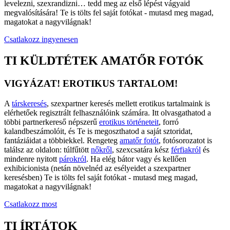
levelezni, szexrandizni… tedd meg az első lépést vágyaid
megvalósítására! Te is tölts fel saját fotókat - mutasd meg magad,
magatokat a nagyvilágnak!
Csatlakozz ingyenesen
TI KÜLDTÉTEK AMATŐR FOTÓK
VIGYÁZAT! EROTIKUS TARTALOM!
A
társkeresés
, szexpartner keresés mellett erotikus tartalmaink is
elérhetőek regisztrált felhasználóink számára. Itt olvasgathatod a
többi partnerkereső népszerű
erotikus történeteit
, forró
kalandbeszámolóit, és Te is megoszthatod a saját sztoridat,
fantáziáidat a többiekkel. Rengeteg
amatőr fotót
, fotósorozatot is
találsz az oldalon: túlfűtött
nőkről
, szexcsatára kész
férfiakról
és
mindenre nyitott
párokról
. Ha elég bátor vagy és kellően
exhibicionista (netán növelnéd az esélyeidet a szexpartner
keresésben) Te is tölts fel saját fotókat - mutasd meg magad,
magatokat a nagyvilágnak!
Csatlakozz most
TI ÍRTÁTOK