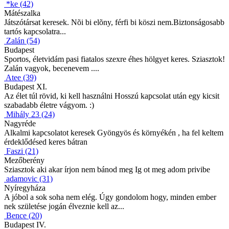
*ke (42)
Mátészalka
Játszótársat keresek. Nõi bi elõny, férfi bi köszi nem.Biztonságosabb
tartós kapcsolatra...
Zalán (54)
Budapest
Sportos, életvidám pasi fiatalos szexre éhes hölgyet keres. Sziasztok!
Zalán vagyok, becenevem ....
Atee (39)
Budapest XI.
Az élet túl rövid, ki kell használni Hosszú kapcsolat után egy kicsit
szabadabb életre vágyom. :)
Mihály 23 (24)
Nagyréde
Alkalmi kapcsolatot keresek Gyöngyös és környékén , ha fel keltem
érdeklődésed keres bátran
Faszi (21)
Mezőberény
Sziasztok aki akar írjon nem bánod meg Ig ot meg adom privibe
adamovic (31)
Nyíregyháza
A jóbol a sok soha nem elég. Úgy gondolom hogy, minden ember
nek születése jogán élveznie kell az...
Bence (20)
Budapest IV.