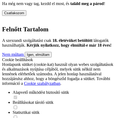
Ha még nem vagy tag, kezdd el most, és
találd meg a párod
!
Csatlakozom
Felnőtt Tartalom
A szexrandi szolgáltatást csak
18. életévüket betöltött
látogatók
használhatják.
Kérjük nyilatkozz, hogy elmúltál-e már 18 éves!
Nem múltam
Igen, elmúltam
Cookie beállítások
Honlapunk sütiket (cookie-kat) használ olyan webes szolgáltatások
és alkalmazások nyújtása céljából, melyek sütik nélkül nem
lennének elérhetőek számodra. A jelen honlap használatával
hozzájárulsz ahhoz, hogy a böngésződ fogadja a sütiket. További
információ a
Cookie szabályzatban
.
Alapvető működést biztosító sütik
Beállításokat tároló sütik
Statisztikai sütik