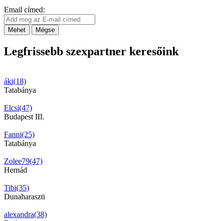
Email címed:
Mehet
Mégse
Legfrissebb szexpartner keresőink
áki(18)
Tatabánya
Elcsi(47)
Budapest III.
Fanni(25)
Tatabánya
Zolee79(47)
Hernád
Tibi(35)
Dunaharaszti
alexandra(38)