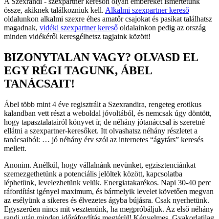
A Szexrandi - szexpartner keresőn olyan embereket ismertetünk
össze, akiknek találkozniuk kell.
Alkalmi szexpartner kereső
oldalunkon alkalmi szexre éhes amatőr csajokat és pasikat találhatsz
magadnak,
vidéki szexpartner kereső
oldalainkon pedig az ország
minden vidékéről keresgélhetsz tagjaink között!
BIZONYTALAN VAGY? OLVASD EL
EGY RÉGI TAGUNK, ÁBEL
TANÁCSAIT!
Ábel több mint 4 éve regisztrált a Szexrandira, rengeteg erotikus
kalandban vett részt a weboldal jóvoltából, és nemcsak úgy döntött,
hogy tapasztalatairól könyvet ír, de néhány jótanáccsal is szeretné
ellátni a szexpartner-keresőket. Itt olvashatsz néhány részletet a
tanácsaiból: … jó néhány érv szól az internetes “ágytárs” keresés
mellett.
Anonim. Anélkül, hogy vállalnánk nevünket, egzisztenciánkat
szemezgethetünk a potenciális jelöltek között, kapcsolatba
léphetünk, levelezhetünk velük. Energiatakarékos. Napi 30-40 perc
ráfordítást igényel maximum, és bármelyik levelet követően megvan
az esélyünk a sikeres és élvezetes ágyba bújásra. Csak nyerhetünk.
Egyszerűen nincs mit vesztenünk, ha megpróbáljuk. Az első néhány
randi után minden időráfordítás megtérül! Kényelmes. Gyakorlatilag