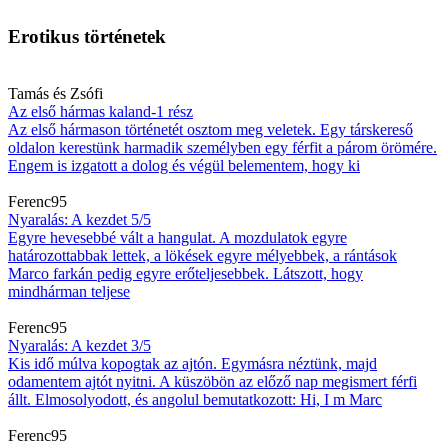
Erotikus történetek
Tamás és Zsófi
Az első hármas kaland-1 rész
Az első hármason történetét osztom meg veletek. Egy társkereső
oldalon kerestünk harmadik személyben egy férfit a párom örömére.
Engem is izgatott a dolog és végül belementem, hogy ki
Ferenc95
Nyaralás: A kezdet 5/5
Egyre hevesebbé vált a hangulat. A mozdulatok egyre
határozottabbak lettek, a lökések egyre mélyebbek, a rántások
Marco farkán pedig egyre erőteljesebbek. Látszott, hogy
mindhárman teljese
Ferenc95
Nyaralás: A kezdet 3/5
Kis idő múlva kopogtak az ajtón. Egymásra néztünk, majd
odamentem ajtót nyitni. A küszöbön az előző nap megismert férfi
állt. Elmosolyodott, és angolul bemutatkozott: Hi, I m Marc
Ferenc95