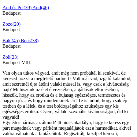
And és Pet(39)
And(46)
Budapest
Zozo(20)
Budapest
Balu(45)
Beus(38)
Budapest
Zoli(23)
Budapest VIII.
Van olyan titkos vágyad, amit még nem próbáltál ki senkivel, de
keresed hozzá a megfelelő partnert? Volt már vad, izgató kalandod,
amit szeretnél újra átélni valaki mással is, vagy csak a kíváncsiság
hajt? Mi hiszünk az élet élvezetében, a gátlások eltörlésében;
hisszük, hogy az erotika és a bujaság egészséges, természetes és
nagyon jó… és hogy mindenkinek jár! Te is tudod, hogy csak ép
testben ép a lélek, és a test boldogságához szükséges egy kis
egészséges erotika. Gyere, vállald szexuális kíváncsiságod, éld ki
vágyaid!
Egy édes hármas az álmod? Itt nincs akadálya, hogy te keress egy
párt magadnak vagy párként megtaláljátok azt a harmadikat, akivel
valóra válhatnak a fantáziáitok! Regisztrálj, kezdj el keresni,