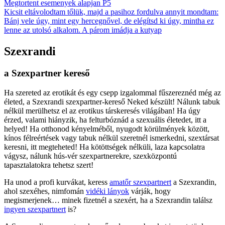
Megtortent esemenyek alapjan P5
Kicsit eltávolodtam tőlük, majd a pasihoz fordulva annyit mondtam:
Bánj vele úgy, mint egy hercegnővel, de elégítsd ki úgy, mintha ez
lenne az utolsó alkalom. A párom imádja a kutyap
Szexrandi
a Szexpartner kereső
Ha szereted az erotikát és egy csepp izgalommal fűszereznéd még az
életed, a Szexrandi szexpartner-kereső Neked készült! Nálunk tabuk
nélkül merülhetsz el az erotikus társkeresés világában! Ha úgy
érzed, valami hiányzik, ha felturbóznád a szexuális életedet, itt a
helyed! Ha otthonod kényelméből, nyugodt körülmények között,
kínos félreértések vagy tabuk nélkül szeretnél ismerkedni, szextársat
keresni, itt megteheted! Ha kötöttségek nélküli, laza kapcsolatra
vágysz, nálunk hús-vér szexpartnerekre, szexközpontú
tapasztalatokra tehetsz szert!
Ha unod a profi kurvákat, keress
amatőr szexpartnert
a Szexrandin,
ahol szexéhes, nimfomán
vidéki lányok
várják, hogy
megismerjenek… minek fizetnél a szexért, ha a Szexrandin találsz
ingyen szexpartnert
is?