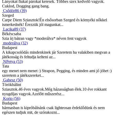
Lányokat fiukat párokat keresek. Többes szex kedvelő vagyok.
Cuklod, Dogging gang bang.
Csődör86 (39)
Szeged
Carpe Diem Sziasztok!Én elsősorban Szeged és környéki nőkkel
ismerkednék! Érezzük jól magunkat...
Lacika89 (37)
Békéscsaba
Szia írj bátran vagy *moderálva* néven fent vagyok
moderálva (32)
Budapest
A kikapcsolódás mindenkinek jár Szeretem ha valakiben megvan a
játékosság és feltudja kelteni az...
NPetya (53)
Tata
egy menet nem menet :) Strapon, Pegging, és minden ami jó jöhet :)
szeretem a játékszereket...
Gabesz (50)
Törökbálint
Sziasztok.46 éves vagyok.Még házasságban élek.10 éve rokkant
nyugdíjas vagyok.Azelőtt műszerész...
Korio (56)
Budapest
hármasban is kipróbálnánk csak lighteosan érdeklődünk és nem
egészen tudjuk mit, de szórakozni...