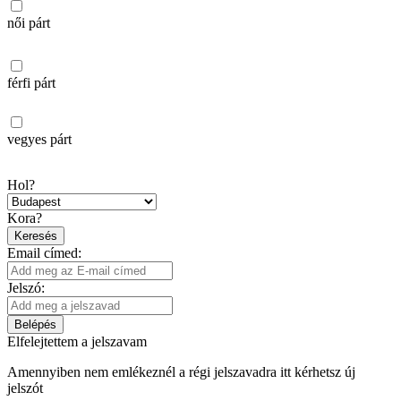
női párt
férfi párt
vegyes párt
Hol?
Kora?
Keresés
Email címed:
Jelszó:
Belépés
Elfelejtettem a jelszavam
Amennyiben nem emlékeznél a régi jelszavadra itt kérhetsz új
jelszót