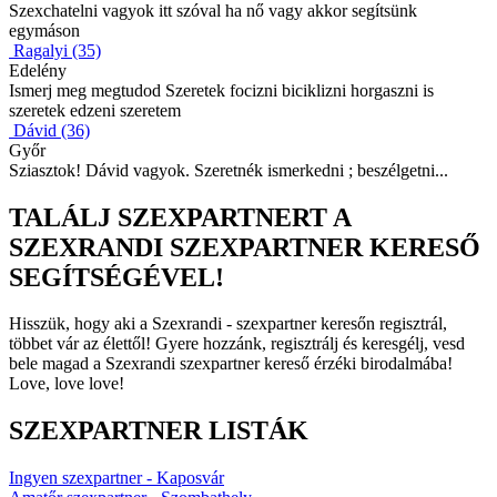
Szexchatelni vagyok itt szóval ha nő vagy akkor segítsünk
egymáson
Ragalyi (35)
Edelény
Ismerj meg megtudod Szeretek focizni biciklizni horgaszni is
szeretek edzeni szeretem
Dávid (36)
Győr
Sziasztok! Dávid vagyok. Szeretnék ismerkedni ; beszélgetni...
TALÁLJ SZEXPARTNERT A
SZEXRANDI SZEXPARTNER KERESŐ
SEGÍTSÉGÉVEL!
Hisszük, hogy aki a Szexrandi - szexpartner keresőn regisztrál,
többet vár az élettől! Gyere hozzánk, regisztrálj és keresgélj, vesd
bele magad a Szexrandi szexpartner kereső érzéki birodalmába!
Love, love love!
SZEXPARTNER LISTÁK
Ingyen szexpartner - Kaposvár