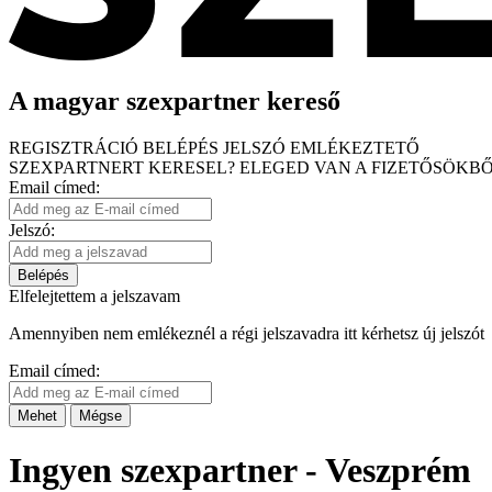
A magyar szexpartner kereső
REGISZTRÁCIÓ
BELÉPÉS
JELSZÓ EMLÉKEZTETŐ
SZEXPARTNERT KERESEL?
ELEGED VAN A FIZETŐSÖKBŐ
Email címed:
Jelszó:
Belépés
Elfelejtettem a jelszavam
Amennyiben nem emlékeznél a régi jelszavadra itt kérhetsz új jelszót
Email címed:
Mehet
Mégse
Ingyen szexpartner - Veszprém