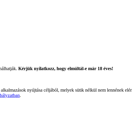
nálhatják.
Kérjük nyilatkozz, hogy elmúltál-e már 18 éves!
 alkalmazások nyújtása céljából, melyek sütik nélkül nem lennének elé
bályzatban
.