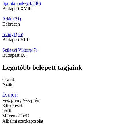
Spunkmonkey43(46)
Budapest XVIII.
Ádám(31)
Debrecen
fisting1(56)
Budapest VIII.
Szilagyi Viktor(47)
Budapest IX.
Legutóbb belépett tagjaink
Csajok
Pasik
Éva (61)
Veszprém, Veszprém
Kit keresek:
férfit
Milyen célból?
Alkalmi szexkapcsolat