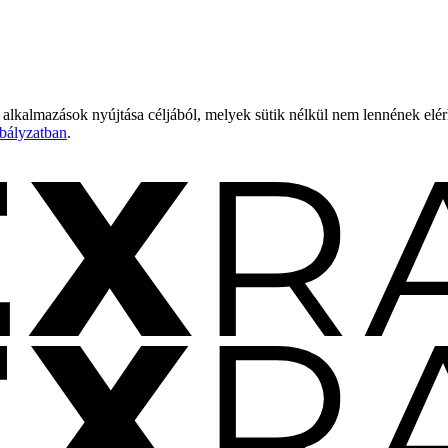
 alkalmazások nyújtása céljából, melyek sütik nélkül nem lennének elé
bályzatban
.