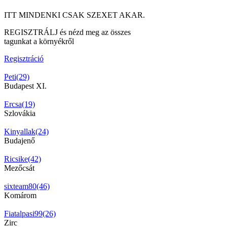
ITT MINDENKI CSAK SZEXET AKAR.
REGISZTRÁLJ és nézd meg az összes
tagunkat a környékről
Regisztráció
Peti(29)
Budapest XI.
Ercsa(19)
Szlovákia
Kinyallak(24)
Budajenő
Ricsike(42)
Mezőcsát
sixteam80(46)
Komárom
Fiatalpasi99(26)
Zirc