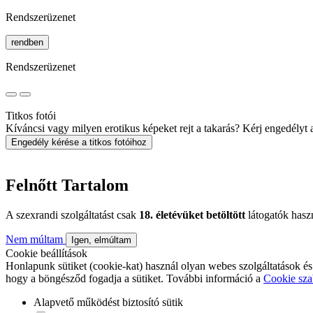
Rendszerüzenet
rendben
Rendszerüzenet
Titkos fotói
Kíváncsi vagy milyen erotikus képeket rejt a takarás? Kérj engedélyt a 
Engedély kérése a titkos fotóihoz
Felnőtt Tartalom
A szexrandi szolgáltatást csak
18. életévüket betöltött
látogatók hasz
Nem múltam
Igen, elmúltam
Cookie beállítások
Honlapunk sütiket (cookie-kat) használ olyan webes szolgáltatások és
hogy a böngésződ fogadja a sütiket. További információ a
Cookie sza
Alapvető működést biztosító sütik