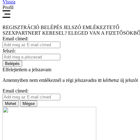
Vissza
Profil
REGISZTRÁCIÓ
BELÉPÉS
JELSZÓ EMLÉKEZTETŐ
SZEXPARTNERT KERESEL?
ELEGED VAN A FIZETŐSÖKBŐ
Email címed:
Jelszó:
Belépés
Elfelejtettem a jelszavam
Amennyiben nem emlékeznél a régi jelszavadra itt kérhetsz új jelszót
Email címed:
Mehet
Mégse