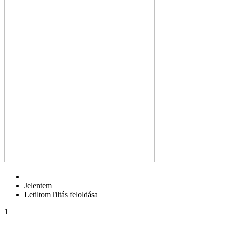
Jelentem
Letiltom
Tiltás feloldása
1