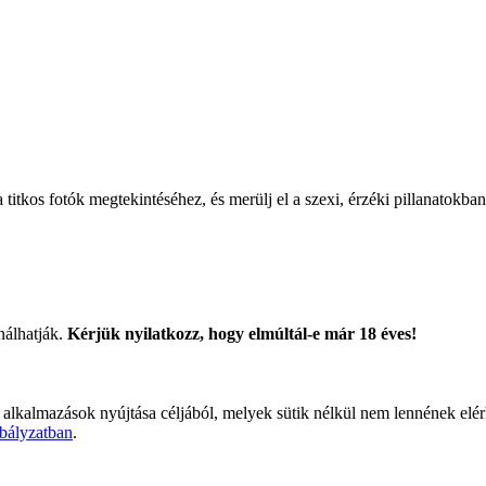
titkos fotók megtekintéséhez, és merülj el a szexi, érzéki pillanatokban
nálhatják.
Kérjük nyilatkozz, hogy elmúltál-e már 18 éves!
 alkalmazások nyújtása céljából, melyek sütik nélkül nem lennének elé
bályzatban
.