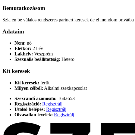
Bemutatkozásom
Szia én be válalos rendszeres partnert keresek de el mondom privátba
Adataim
Nem:
nő
Életkor:
21 év
Lakhely:
Veszprém
Szexuális beállítottság:
Hetero
Kit keresek
Kit keresek:
férfit
Milyen célból:
Alkalmi szexkapcsolat
Szexrandi azonosító:
1642653
Regisztráció:
Regisztrálj
Utolsó belépés:
Regisztrálj
Olvasatlan levelek:
Regisztrálj