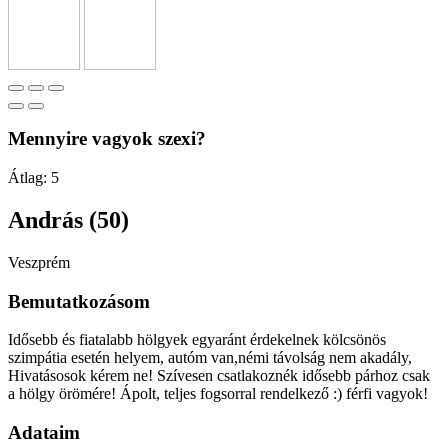
Mennyire vagyok szexi?
Átlag:
5
András (50)
Veszprém
Bemutatkozásom
Idősebb és fiatalabb hölgyek egyaránt érdekelnek kölcsönös
szimpátia esetén helyem, autóm van,némi távolság nem akadály,
Hivatásosok kérem ne! Szívesen csatlakoznék idősebb párhoz csak
a hölgy örömére! Ápolt, teljes fogsorral rendelkező :) férfi vagyok!
Adataim