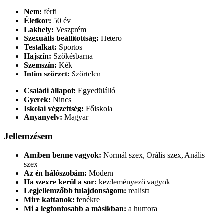
Nem:
férfi
Életkor:
50 év
Lakhely:
Veszprém
Szexuális beállítottság:
Hetero
Testalkat:
Sportos
Hajszín:
Szőkésbarna
Szemszín:
Kék
Intim szőrzet:
Szőrtelen
Családi állapot:
Egyedülálló
Gyerek:
Nincs
Iskolai végzettség:
Főiskola
Anyanyelv:
Magyar
Jellemzésem
Amiben benne vagyok:
Normál szex, Orális szex, Anális
szex
Az én hálószobám:
Modern
Ha szexre kerül a sor:
kezdeményező vagyok
Legjellemzőbb tulajdonságom:
realista
Mire kattanok:
fenékre
Mi a legfontosabb a másikban:
a humora