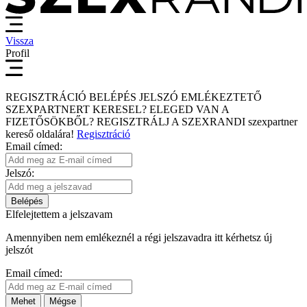
Vissza
Profil
REGISZTRÁCIÓ
BELÉPÉS
JELSZÓ EMLÉKEZTETŐ
SZEXPARTNERT KERESEL?
ELEGED VAN A
FIZETŐSÖKBŐL?
REGISZTRÁLJ A SZEXRANDI
szexpartner
kereső
oldalára!
Regisztráció
Email címed:
Jelszó:
Belépés
Elfelejtettem a jelszavam
Amennyiben nem emlékeznél a régi jelszavadra itt kérhetsz új
jelszót
Email címed:
Mehet
Mégse