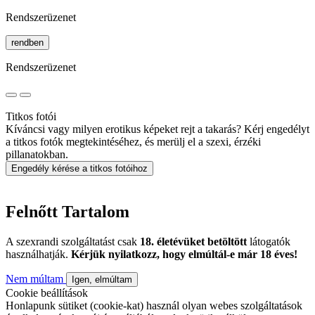
Rendszerüzenet
rendben
Rendszerüzenet
Titkos fotói
Kíváncsi vagy milyen erotikus képeket rejt a takarás? Kérj engedélyt
a titkos fotók megtekintéséhez, és merülj el a szexi, érzéki
pillanatokban.
Engedély kérése a titkos fotóihoz
Felnőtt Tartalom
A szexrandi szolgáltatást csak
18. életévüket betöltött
látogatók
használhatják.
Kérjük nyilatkozz, hogy elmúltál-e már 18 éves!
Nem múltam
Igen, elmúltam
Cookie beállítások
Honlapunk sütiket (cookie-kat) használ olyan webes szolgáltatások