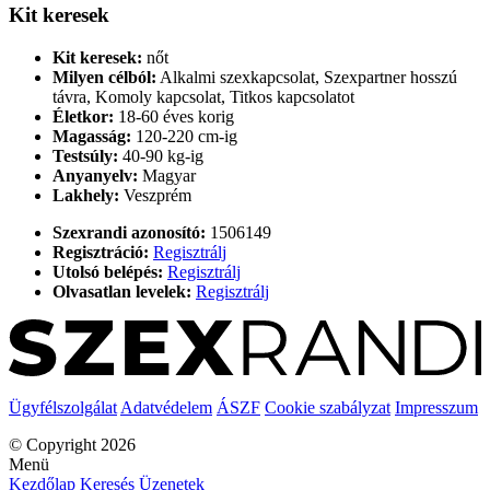
Kit keresek
Kit keresek:
nőt
Milyen célból:
Alkalmi szexkapcsolat, Szexpartner hosszú
távra, Komoly kapcsolat, Titkos kapcsolatot
Életkor:
18-60 éves korig
Magasság:
120-220 cm-ig
Testsúly:
40-90 kg-ig
Anyanyelv:
Magyar
Lakhely:
Veszprém
Szexrandi azonosító:
1506149
Regisztráció:
Regisztrálj
Utolsó belépés:
Regisztrálj
Olvasatlan levelek:
Regisztrálj
Ügyfélszolgálat
Adatvédelem
ÁSZF
Cookie szabályzat
Impresszum
© Copyright 2026
Menü
Kezdőlap
Keresés
Üzenetek