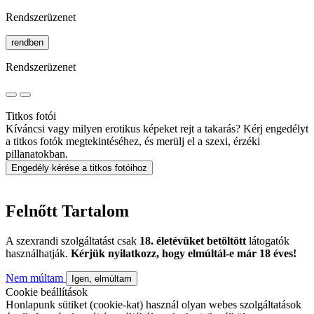
Rendszerüzenet
rendben
Rendszerüzenet
Titkos fotói
Kíváncsi vagy milyen erotikus képeket rejt a takarás? Kérj engedélyt
a titkos fotók megtekintéséhez, és merülj el a szexi, érzéki
pillanatokban.
Engedély kérése a titkos fotóihoz
Felnőtt Tartalom
A szexrandi szolgáltatást csak
18. életévüket betöltött
látogatók
használhatják.
Kérjük nyilatkozz, hogy elmúltál-e már 18 éves!
Nem múltam
Igen, elmúltam
Cookie beállítások
Honlapunk sütiket (cookie-kat) használ olyan webes szolgáltatások