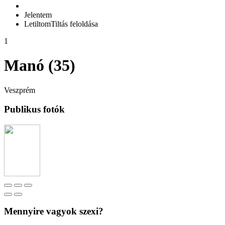
Jelentem
Letiltom
Tiltás feloldása
1
Manó (35)
Veszprém
Publikus fotók
Mennyire vagyok szexi?