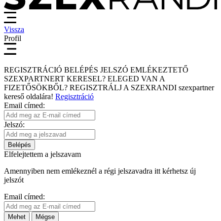
Vissza
Profil
REGISZTRÁCIÓ
BELÉPÉS
JELSZÓ EMLÉKEZTETŐ
SZEXPARTNERT KERESEL?
ELEGED VAN A
FIZETŐSÖKBŐL?
REGISZTRÁLJ A SZEXRANDI
szexpartner
kereső
oldalára!
Regisztráció
Email címed:
Jelszó:
Belépés
Elfelejtettem a jelszavam
Amennyiben nem emlékeznél a régi jelszavadra itt kérhetsz új
jelszót
Email címed:
Mehet
Mégse