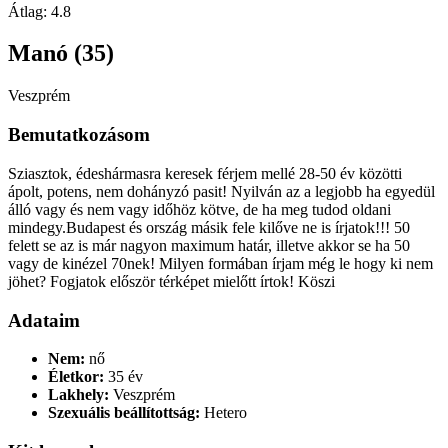
Átlag:
4.8
Manó (35)
Veszprém
Bemutatkozásom
Sziasztok, édeshármasra keresek férjem mellé 28-50 év közötti
ápolt, potens, nem dohányzó pasit! Nyilván az a legjobb ha egyedül
álló vagy és nem vagy időhöz kötve, de ha meg tudod oldani
mindegy.Budapest és ország másik fele kilőve ne is írjatok!!! 50
felett se az is már nagyon maximum határ, illetve akkor se ha 50
vagy de kinézel 70nek! Milyen formában írjam még le hogy ki nem
jöhet? Fogjatok először térképet mielőtt írtok! Köszi
Adataim
Nem:
nő
Életkor:
35 év
Lakhely:
Veszprém
Szexuális beállítottság:
Hetero