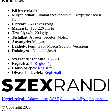
Kit keresek
Kit keresek:
férfit
Milyen célból:
Alkalmi szexkapcsolat, Szexpartner hosszú
távra
Életkor:
33-43 éves korig
Magasság:
120-220 cm-ig
Testsúly:
40-120 kg-ig
Testalkat:
Átlagos, Sportos, Molett
Anyanyelv:
Magyar
Lakhely:
Fejér, Győr-Moson-Sopron, Veszprém
Dohányzás:
Nem dohányzik
Szexrandi azonosító:
1655416
Regisztráció:
Regisztrálj
Utolsó belépés:
Regisztrálj
Olvasatlan levelek:
Regisztrálj
Ügyfélszolgálat
Adatvédelem
ÁSZF
Cookie szabályzat
Impresszum
© Copyright 2026