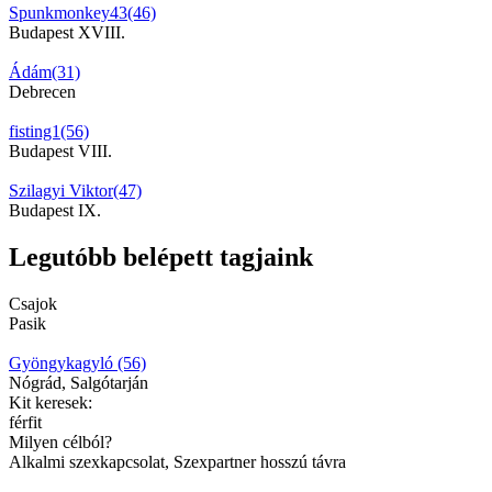
Spunkmonkey43(46)
Budapest XVIII.
Ádám(31)
Debrecen
fisting1(56)
Budapest VIII.
Szilagyi Viktor(47)
Budapest IX.
Legutóbb belépett tagjaink
Csajok
Pasik
Gyöngykagyló (56)
Nógrád, Salgótarján
Kit keresek:
férfit
Milyen célból?
Alkalmi szexkapcsolat, Szexpartner hosszú távra