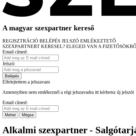
A magyar szexpartner kereső
REGISZTRÁCIÓ
BELÉPÉS
JELSZÓ EMLÉKEZTETŐ
SZEXPARTNERT KERESEL?
ELEGED VAN A FIZETŐSÖKBŐ
Email címed:
Jelszó:
Belépés
Elfelejtettem a jelszavam
Amennyiben nem emlékeznél a régi jelszavadra itt kérhetsz új jelszót
Email címed:
Mehet
Mégse
Alkalmi szexpartner - Salgótarj