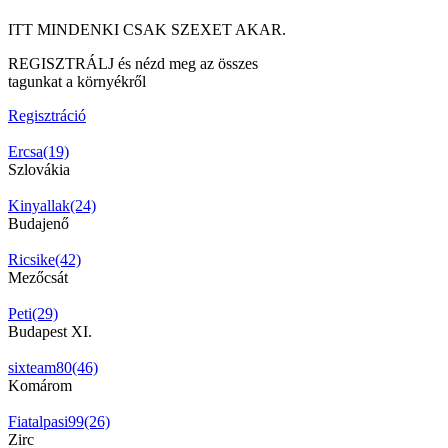
ITT MINDENKI CSAK SZEXET AKAR.
REGISZTRÁLJ és nézd meg az összes
tagunkat a környékről
Regisztráció
Ercsa(19)
Szlovákia
Kinyallak(24)
Budajenő
Ricsike(42)
Mezőcsát
Peti(29)
Budapest XI.
sixteam80(46)
Komárom
Fiatalpasi99(26)
Zirc