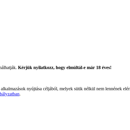
nálhatják.
Kérjük nyilatkozz, hogy elmúltál-e már 18 éves!
 alkalmazások nyújtása céljából, melyek sütik nélkül nem lennének elé
bályzatban
.