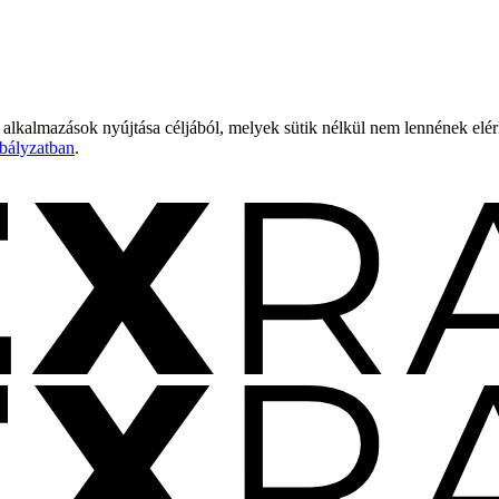
 alkalmazások nyújtása céljából, melyek sütik nélkül nem lennének elé
bályzatban
.