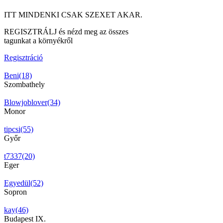
ITT MINDENKI CSAK SZEXET AKAR.
REGISZTRÁLJ és nézd meg az összes
tagunkat a környékről
Regisztráció
Beni(18)
Szombathely
Blowjoblover(34)
Monor
tipcsi(55)
Győr
t7337(20)
Eger
Egyedül(52)
Sopron
kay(46)
Budapest IX.