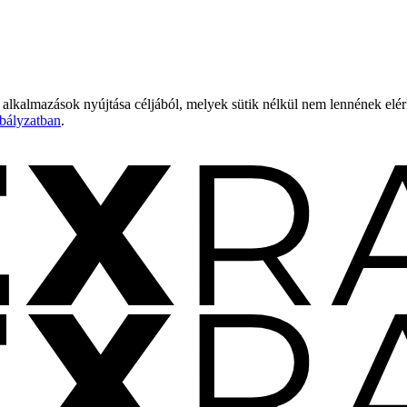
 alkalmazások nyújtása céljából, melyek sütik nélkül nem lennének elé
bályzatban
.