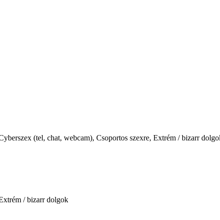
 Cyberszex (tel, chat, webcam), Csoportos szexre, Extrém / bizarr dolg
Extrém / bizarr dolgok