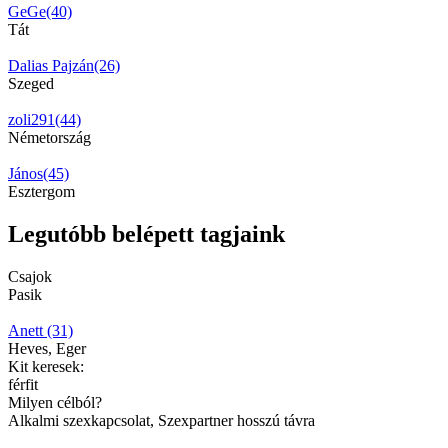
GeGe(40)
Tát
Dalias Pajzán(26)
Szeged
zoli291(44)
Németország
János(45)
Esztergom
Legutóbb belépett tagjaink
Csajok
Pasik
Anett (31)
Heves, Eger
Kit keresek:
férfit
Milyen célból?
Alkalmi szexkapcsolat, Szexpartner hosszú távra