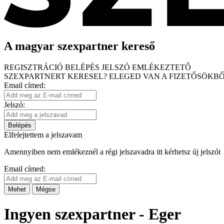
A magyar szexpartner kereső
REGISZTRÁCIÓ
BELÉPÉS
JELSZÓ EMLÉKEZTETŐ
SZEXPARTNERT KERESEL?
ELEGED VAN A FIZETŐSÖKBŐ
Email címed:
Jelszó:
Belépés
Elfelejtettem a jelszavam
Amennyiben nem emlékeznél a régi jelszavadra itt kérhetsz új jelszót
Email címed:
Mehet
Mégse
Ingyen szexpartner - Eger