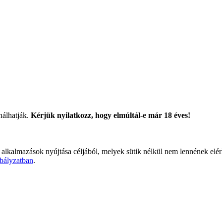
nálhatják.
Kérjük nyilatkozz, hogy elmúltál-e már 18 éves!
 alkalmazások nyújtása céljából, melyek sütik nélkül nem lennének elé
bályzatban
.