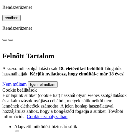
Rendszerüzenet
rendben
Rendszerüzenet
Felnőtt Tartalom
A szexrandi szolgáltatást csak
18. életévüket betöltött
látogatók
használhatják.
Kérjük nyilatkozz, hogy elmúltál-e már 18 éves!
Nem múltam
Igen, elmúltam
Cookie beállítások
Honlapunk sütiket (cookie-kat) használ olyan webes szolgáltatások
és alkalmazások nyújtása céljából, melyek sütik nélkül nem
lennének elérhetőek számodra. A jelen honlap használatával
hozzájárulsz ahhoz, hogy a böngésződ fogadja a sütiket. További
információ a
Cookie szabályzatban
.
Alapvető működést biztosító sütik