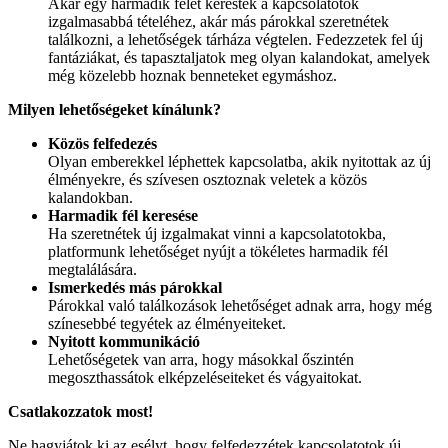
Akár egy harmadik felet kerestek a kapcsolatotok
izgalmasabbá tételéhez, akár más párokkal szeretnétek
találkozni, a lehetőségek tárháza végtelen. Fedezzetek fel új
fantáziákat, és tapasztaljatok meg olyan kalandokat, amelyek
még közelebb hoznak benneteket egymáshoz.
Milyen lehetőségeket kínálunk?
Közös felfedezés
Olyan emberekkel léphettek kapcsolatba, akik nyitottak az új
élményekre, és szívesen osztoznak veletek a közös
kalandokban.
Harmadik fél keresése
Ha szeretnétek új izgalmakat vinni a kapcsolatotokba,
platformunk lehetőséget nyújt a tökéletes harmadik fél
megtalálására.
Ismerkedés más párokkal
Párokkal való találkozások lehetőséget adnak arra, hogy még
színesebbé tegyétek az élményeiteket.
Nyitott kommunikáció
Lehetőségetek van arra, hogy másokkal őszintén
megoszthassátok elképzeléseiteket és vágyaitokat.
Csatlakozzatok most!
Ne hagyjátok ki az esélyt, hogy felfedezzétek kapcsolatotok új