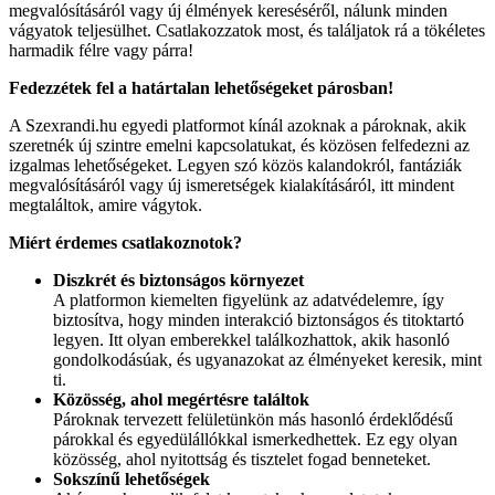
megvalósításáról vagy új élmények kereséséről, nálunk minden
vágyatok teljesülhet. Csatlakozzatok most, és találjatok rá a tökéletes
harmadik félre vagy párra!
Fedezzétek fel a határtalan lehetőségeket párosban!
A Szexrandi.hu egyedi platformot kínál azoknak a pároknak, akik
szeretnék új szintre emelni kapcsolatukat, és közösen felfedezni az
izgalmas lehetőségeket. Legyen szó közös kalandokról, fantáziák
megvalósításáról vagy új ismeretségek kialakításáról, itt mindent
megtaláltok, amire vágytok.
Miért érdemes csatlakoznotok?
Diszkrét és biztonságos környezet
A platformon kiemelten figyelünk az adatvédelemre, így
biztosítva, hogy minden interakció biztonságos és titoktartó
legyen. Itt olyan emberekkel találkozhattok, akik hasonló
gondolkodásúak, és ugyanazokat az élményeket keresik, mint
ti.
Közösség, ahol megértésre találtok
Pároknak tervezett felületünkön más hasonló érdeklődésű
párokkal és egyedülállókkal ismerkedhettek. Ez egy olyan
közösség, ahol nyitottság és tisztelet fogad benneteket.
Sokszínű lehetőségek