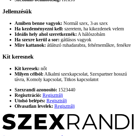
Jellemzésük
Amiben benne vagyok:
Normál szex, 3-as szex
Ha kezdeményezni kell:
szeretem, ha kikezdenek velem
Ideális hely ahol szeretkeznék:
A hálószobám
Ha szexre kerül a sor:
gátlásos vagyok
Mire kattanok:
átlátszó ruhadarabra, fehérneműkre, fenékre
Kit keresnek
Kit keresek:
nőt
Milyen célból:
Alkalmi szexkapcsolat, Szexpartner hosszú
távra, Komoly kapcsolat, Titkos kapcsolatot
Szexrandi azonosító:
1523440
Regisztráció:
Regisztrálj
Utolsó belépés:
Regisztrálj
Olvasatlan levelek:
Regisztrálj