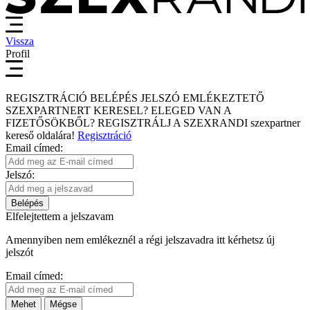
Vissza
Profil
REGISZTRÁCIÓ
BELÉPÉS
JELSZÓ EMLÉKEZTETŐ
SZEXPARTNERT KERESEL?
ELEGED VAN A
FIZETŐSÖKBŐL?
REGISZTRÁLJ A SZEXRANDI
szexpartner
kereső
oldalára!
Regisztráció
Email címed:
Jelszó:
Belépés
Elfelejtettem a jelszavam
Amennyiben nem emlékeznél a régi jelszavadra itt kérhetsz új
jelszót
Email címed:
Mehet
Mégse