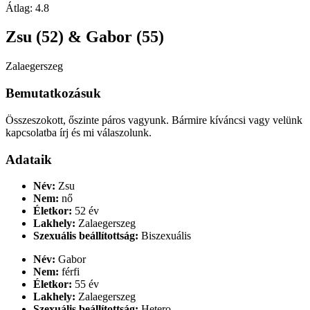
Átlag:
4.8
Zsu (52) & Gabor (55)
Zalaegerszeg
Bemutatkozásuk
Összeszokott, őszinte páros vagyunk. Bármire kíváncsi vagy velünk
kapcsolatba írj és mi válaszolunk.
Adataik
Név:
Zsu
Nem:
nő
Életkor:
52 év
Lakhely:
Zalaegerszeg
Szexuális beállítottság:
Biszexuális
Név:
Gabor
Nem:
férfi
Életkor:
55 év
Lakhely:
Zalaegerszeg
Szexuális beállítottság:
Hetero