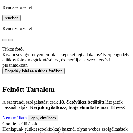
Rendszerüzenet
rendben
Rendszerüzenet
Titkos fotói
Kíváncsi vagy milyen erotikus képeket rejt a takarás? Kérj engedélyt
a titkos fotók megtekintéséhez, és merülj el a szexi, érzéki
pillanatokban.
Engedély kérése a titkos fotóihoz
Felnőtt Tartalom
A szexrandi szolgáltatást csak
18. életévüket betöltött
látogatók
használhatják.
Kérjük nyilatkozz, hogy elmúltál-e már 18 éves!
Nem múltam
Igen, elmúltam
Cookie beállítások
Honlapunk sütiket (cookie-kat) használ olyan webes szolgáltatások