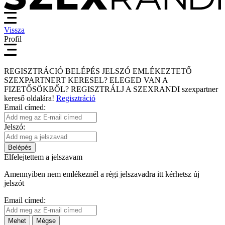
Vissza
Profil
REGISZTRÁCIÓ
BELÉPÉS
JELSZÓ EMLÉKEZTETŐ
SZEXPARTNERT KERESEL?
ELEGED VAN A
FIZETŐSÖKBŐL?
REGISZTRÁLJ A SZEXRANDI
szexpartner
kereső
oldalára!
Regisztráció
Email címed:
Jelszó:
Belépés
Elfelejtettem a jelszavam
Amennyiben nem emlékeznél a régi jelszavadra itt kérhetsz új
jelszót
Email címed:
Mehet
Mégse