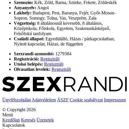
Szemszín:
Kék, Zöld, Barna, Szürke, Fekete, Zöldeskék
Anyanyelv:
Angol
Lakhely:
Budapest, Pest, Baranya, Fejér, Győr-Moson-
Sopron, Somogy, Tolna, Vas, Veszprém, Zala
Végzettség:
8 általánosnál kevesebb, 8 általános,
Középiskola, Főiskola, Egyetem, Szakmunkásképző,
Felsőfokú tanfolyam
Családi állapot:
Egyedülálló, Házas / párkapcsolatban,
Nyitott kapcsolat, Házas, de független
Szexrandi azonosító:
1279384
Regisztráció:
Regisztrálj
Utolsó belépés:
Regisztrálj
Olvasatlan levelek:
Regisztrálj
Ügyfélszolgálat
Adatvédelem
ÁSZF
Cookie szabályzat
Impresszum
© Copyright 2026
Menü
Kezdőlap
Keresés
Üzenetek
Kapcsolatok