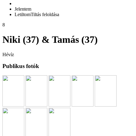
Jelentem
Letiltom
Tiltás feloldása
8
Niki (37) & Tamás (37)
Hévíz
Publikus fotók