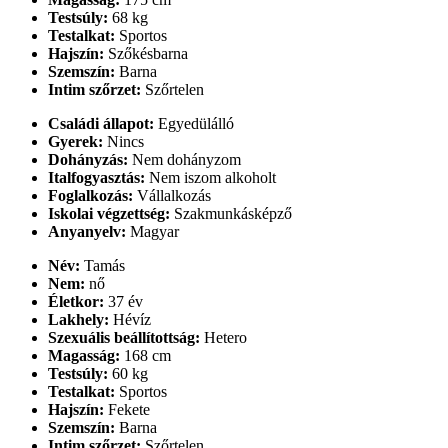
Testsúly:
68 kg
Testalkat:
Sportos
Hajszín:
Szőkésbarna
Szemszín:
Barna
Intim szőrzet:
Szőrtelen
Családi állapot:
Egyedülálló
Gyerek:
Nincs
Dohányzás:
Nem dohányzom
Italfogyasztás:
Nem iszom alkoholt
Foglalkozás:
Vállalkozás
Iskolai végzettség:
Szakmunkásképző
Anyanyelv:
Magyar
Név:
Tamás
Nem:
nő
Életkor:
37 év
Lakhely:
Hévíz
Szexuális beállítottság:
Hetero
Magasság:
168 cm
Testsúly:
60 kg
Testalkat:
Sportos
Hajszín:
Fekete
Szemszín:
Barna
Intim szőrzet:
Szőrtelen