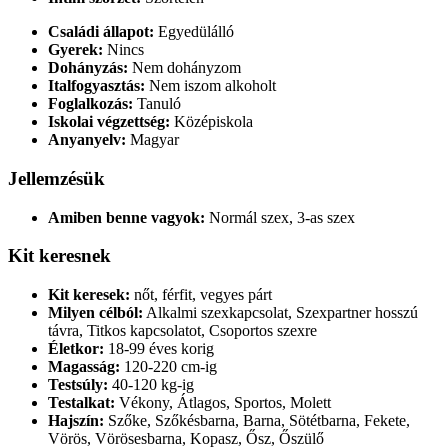
Családi állapot:
Egyedülálló
Gyerek:
Nincs
Dohányzás:
Nem dohányzom
Italfogyasztás:
Nem iszom alkoholt
Foglalkozás:
Tanuló
Iskolai végzettség:
Középiskola
Anyanyelv:
Magyar
Jellemzésük
Amiben benne vagyok:
Normál szex, 3-as szex
Kit keresnek
Kit keresek:
nőt, férfit, vegyes párt
Milyen célból:
Alkalmi szexkapcsolat, Szexpartner hosszú
távra, Titkos kapcsolatot, Csoportos szexre
Életkor:
18-99 éves korig
Magasság:
120-220 cm-ig
Testsúly:
40-120 kg-ig
Testalkat:
Vékony, Átlagos, Sportos, Molett
Hajszín:
Szőke, Szőkésbarna, Barna, Sötétbarna, Fekete,
Vörös, Vörösesbarna, Kopasz, Ősz, Őszülő