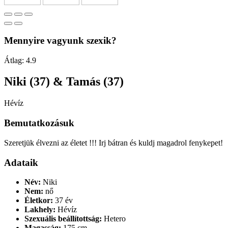
Mennyire vagyunk szexik?
Átlag:
4.9
Niki (37) & Tamás (37)
Hévíz
Bemutatkozásuk
Szeretjük élvezni az életet !!! Irj bátran és kuldj magadrol fenykepet!
Adataik
Név:
Niki
Nem:
nő
Életkor:
37 év
Lakhely:
Hévíz
Szexuális beállítottság:
Hetero
Magasság:
175 cm