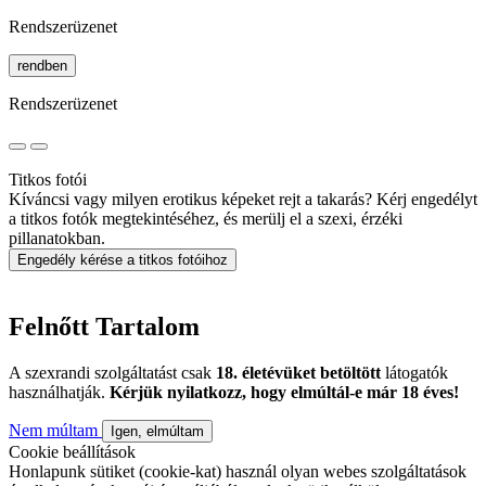
Rendszerüzenet
rendben
Rendszerüzenet
Titkos fotói
Kíváncsi vagy milyen erotikus képeket rejt a takarás? Kérj engedélyt
a titkos fotók megtekintéséhez, és merülj el a szexi, érzéki
pillanatokban.
Engedély kérése a titkos fotóihoz
Felnőtt Tartalom
A szexrandi szolgáltatást csak
18. életévüket betöltött
látogatók
használhatják.
Kérjük nyilatkozz, hogy elmúltál-e már 18 éves!
Nem múltam
Igen, elmúltam
Cookie beállítások
Honlapunk sütiket (cookie-kat) használ olyan webes szolgáltatások