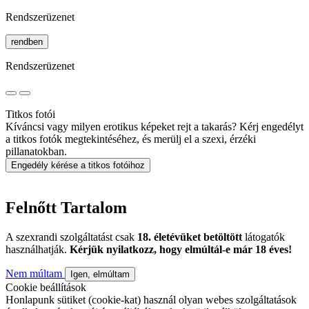
Rendszerüzenet
rendben
Rendszerüzenet
Titkos fotói
Kíváncsi vagy milyen erotikus képeket rejt a takarás? Kérj engedélyt
a titkos fotók megtekintéséhez, és merülj el a szexi, érzéki
pillanatokban.
Engedély kérése a titkos fotóihoz
Felnőtt Tartalom
A szexrandi szolgáltatást csak
18. életévüket betöltött
látogatók
használhatják.
Kérjük nyilatkozz, hogy elmúltál-e már 18 éves!
Nem múltam
Igen, elmúltam
Cookie beállítások
Honlapunk sütiket (cookie-kat) használ olyan webes szolgáltatások