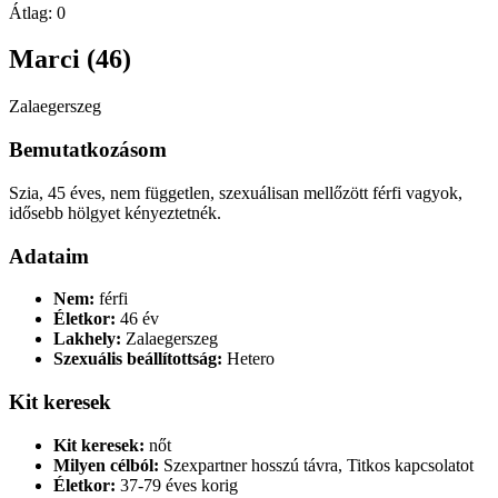
Átlag:
0
Marci (46)
Zalaegerszeg
Bemutatkozásom
Szia, 45 éves, nem független, szexuálisan mellőzött férfi vagyok,
idősebb hölgyet kényeztetnék.
Adataim
Nem:
férfi
Életkor:
46 év
Lakhely:
Zalaegerszeg
Szexuális beállítottság:
Hetero
Kit keresek
Kit keresek:
nőt
Milyen célból:
Szexpartner hosszú távra, Titkos kapcsolatot
Életkor:
37-79 éves korig