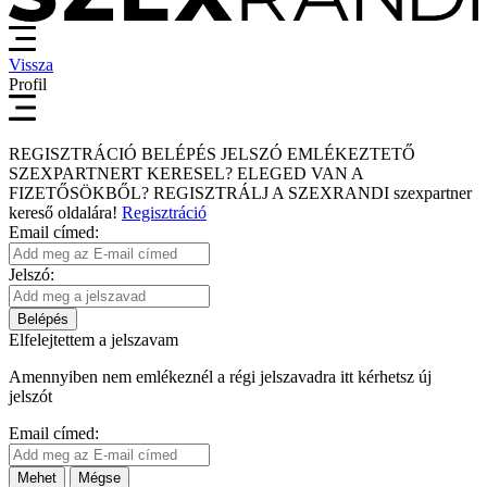
Vissza
Profil
REGISZTRÁCIÓ
BELÉPÉS
JELSZÓ EMLÉKEZTETŐ
SZEXPARTNERT KERESEL?
ELEGED VAN A
FIZETŐSÖKBŐL?
REGISZTRÁLJ A SZEXRANDI
szexpartner
kereső
oldalára!
Regisztráció
Email címed:
Jelszó:
Belépés
Elfelejtettem a jelszavam
Amennyiben nem emlékeznél a régi jelszavadra itt kérhetsz új
jelszót
Email címed:
Mehet
Mégse