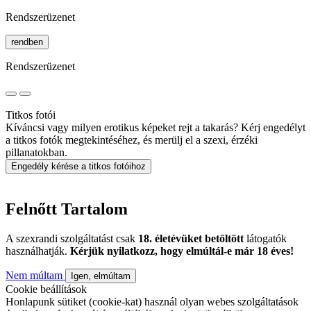
Rendszerüzenet
rendben
Rendszerüzenet
Titkos fotói
Kíváncsi vagy milyen erotikus képeket rejt a takarás? Kérj engedélyt
a titkos fotók megtekintéséhez, és merülj el a szexi, érzéki
pillanatokban.
Engedély kérése a titkos fotóihoz
Felnőtt Tartalom
A szexrandi szolgáltatást csak
18. életévüket betöltött
látogatók
használhatják.
Kérjük nyilatkozz, hogy elmúltál-e már 18 éves!
Nem múltam
Igen, elmúltam
Cookie beállítások
Honlapunk sütiket (cookie-kat) használ olyan webes szolgáltatások