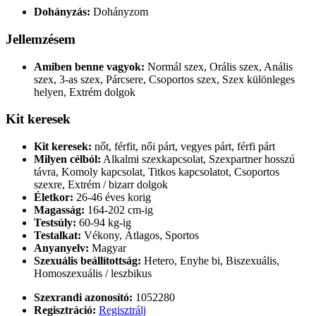
Dohányzás:
Dohányzom
Jellemzésem
Amiben benne vagyok:
Normál szex, Orális szex, Anális
szex, 3-as szex, Párcsere, Csoportos szex, Szex különleges
helyen, Extrém dolgok
Kit keresek
Kit keresek:
nőt, férfit, női párt, vegyes párt, férfi párt
Milyen célból:
Alkalmi szexkapcsolat, Szexpartner hosszú
távra, Komoly kapcsolat, Titkos kapcsolatot, Csoportos
szexre, Extrém / bizarr dolgok
Életkor:
26-46 éves korig
Magasság:
164-202 cm-ig
Testsúly:
60-94 kg-ig
Testalkat:
Vékony, Átlagos, Sportos
Anyanyelv:
Magyar
Szexuális beállítottság:
Hetero, Enyhe bi, Biszexuális,
Homoszexuális / leszbikus
Szexrandi azonosító:
1052280
Regisztráció:
Regisztrálj