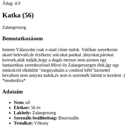
Átlag:
4.9
Katka (56)
Zalaegerszeg
Bemutatkozásom
hmmm Válaszolni csak e-mail címre tudok. Valóban szeretkezni
akaró belevaló,de érzékeny srácokat pasikat ,lányokat,párokat
keresek,akik tudják,hogy a dugás messze nem azonos egy
fantasztikus szeretkezéssel.Mivel én Zalaegerszegen élek,így egy
miskolcról elküldött "megnyalnám a combod bébi"üzenettel
bevallom nem annyira tudok,és nem is szeretnék bármit is kezdeni :)
*moderálva*
Adataim
Nem:
nő
Életkor:
56 év
Lakhely:
Zalaegerszeg
Szexuális beállítottság:
Biszexuális
Testalkat:
Vékony