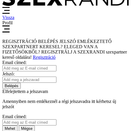
Vissza
Profil
REGISZTRÁCIÓ
BELÉPÉS
JELSZÓ EMLÉKEZTETŐ
SZEXPARTNERT KERESEL?
ELEGED VAN A
FIZETŐSÖKBŐL?
REGISZTRÁLJ A SZEXRANDI
szexpartner
kereső
oldalára!
Regisztráció
Email címed:
Jelszó:
Belépés
Elfelejtettem a jelszavam
Amennyiben nem emlékeznél a régi jelszavadra itt kérhetsz új
jelszót
Email címed:
Mehet
Mégse