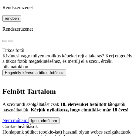
Rendszerüzenet
rendben
Rendszerüzenet
Titkos fotói
Kíváncsi vagy milyen erotikus képeket rejt a takarás? Kérj engedélyt
a titkos fotók megtekintéséhez, és merülj el a szexi, érzéki
pillanatokban.
Engedély kérése a titkos fotóihoz
Felnőtt Tartalom
A szexrandi szolgáltatást csak
18. életévüket betöltött
látogatók
használhatják.
Kérjük nyilatkozz, hogy elmúltál-e már 18 éves!
Nem múltam
Igen, elmúltam
Cookie beállítások
Honlapunk sütiket (cookie-kat) használ olyan webes szolgáltatások