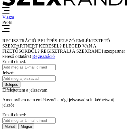
Vissza
Profil
REGISZTRÁCIÓ
BELÉPÉS
JELSZÓ EMLÉKEZTETŐ
SZEXPARTNERT KERESEL?
ELEGED VAN A
FIZETŐSÖKBŐL?
REGISZTRÁLJ A SZEXRANDI
szexpartner
kereső
oldalára!
Regisztráció
Email címed:
Jelszó:
Belépés
Elfelejtettem a jelszavam
Amennyiben nem emlékeznél a régi jelszavadra itt kérhetsz új
jelszót
Email címed:
Mehet
Mégse