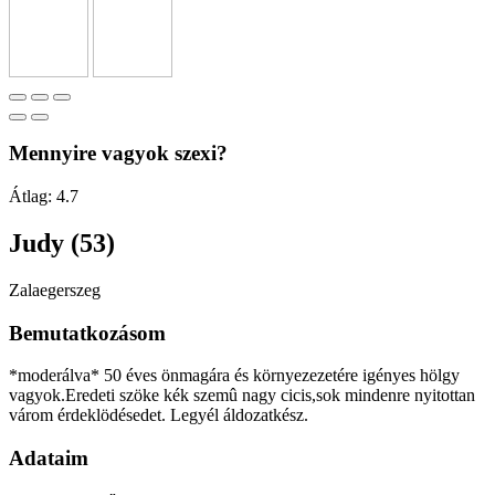
Mennyire vagyok szexi?
Átlag:
4.7
Judy (53)
Zalaegerszeg
Bemutatkozásom
*moderálva* 50 éves önmagára és környezezetére igényes hölgy
vagyok.Eredeti szöke kék szemû nagy cicis,sok mindenre nyitottan
várom érdeklödésedet. Legyél áldozatkész.
Adataim