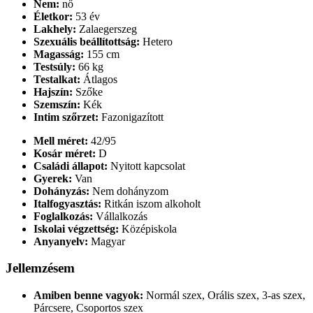
Nem:
nő
Életkor:
53 év
Lakhely:
Zalaegerszeg
Szexuális beállítottság:
Hetero
Magasság:
155 cm
Testsúly:
66 kg
Testalkat:
Átlagos
Hajszín:
Szőke
Szemszín:
Kék
Intim szőrzet:
Fazonigazított
Mell méret:
42/95
Kosár méret:
D
Családi állapot:
Nyitott kapcsolat
Gyerek:
Van
Dohányzás:
Nem dohányzom
Italfogyasztás:
Ritkán iszom alkoholt
Foglalkozás:
Vállalkozás
Iskolai végzettség:
Középiskola
Anyanyelv:
Magyar
Jellemzésem
Amiben benne vagyok:
Normál szex, Orális szex, 3-as szex,
Párcsere, Csoportos szex