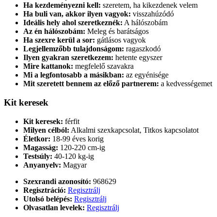
Ha kezdeményezni kell:
szeretem, ha kikezdenek velem
Ha buli van, akkor ilyen vagyok:
visszahúzódó
Ideális hely ahol szeretkeznék:
A hálószobám
Az én hálószobám:
Meleg és barátságos
Ha szexre kerül a sor:
gátlásos vagyok
Legjellemzőbb tulajdonságom:
ragaszkodó
Ilyen gyakran szeretkezem:
hetente egyszer
Mire kattanok:
megfelelő szavakra
Mi a legfontosabb a másikban:
az egyénisége
Mit szeretett bennem az előző partnerem:
a kedvességemet
Kit keresek
Kit keresek:
férfit
Milyen célból:
Alkalmi szexkapcsolat, Titkos kapcsolatot
Életkor:
18-99 éves korig
Magasság:
120-220 cm-ig
Testsúly:
40-120 kg-ig
Anyanyelv:
Magyar
Szexrandi azonosító:
968629
Regisztráció:
Regisztrálj
Utolsó belépés:
Regisztrálj
Olvasatlan levelek:
Regisztrálj