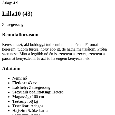
Átlag:
4.9
Lilla10 (43)
Zalaegerszeg
Bemutatkozásom
Keresem azt, aki boldoggá tud tenni minden téren. Páromat
keresem, tudom furcsa, hogy épp itt, de hátha megtalálom. Próba
szerencse. Mint a legtöbb nő én is szeretem a szexet, szeretem a
páromat kényeztetni, és azt is, ha engem kényeztetnek.
Adataim
Nem:
nő
Életkor:
43 év
Lakhely:
Zalaegerszeg
Szexuális beállítottság:
Hetero
Magasság:
160 cm
Testsúly:
58 kg
Testalkat:
Átlagos
Hajszín:
Szőkésbarna