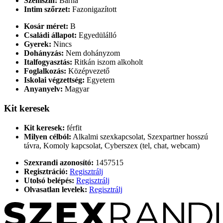
Szemszín:
Barna
Intim szőrzet:
Fazonigazított
Kosár méret:
B
Családi állapot:
Egyedülálló
Gyerek:
Nincs
Dohányzás:
Nem dohányzom
Italfogyasztás:
Ritkán iszom alkoholt
Foglalkozás:
Középvezető
Iskolai végzettség:
Egyetem
Anyanyelv:
Magyar
Kit keresek
Kit keresek:
férfit
Milyen célból:
Alkalmi szexkapcsolat, Szexpartner hosszú
távra, Komoly kapcsolat, Cyberszex (tel, chat, webcam)
Szexrandi azonosító:
1457515
Regisztráció:
Regisztrálj
Utolsó belépés:
Regisztrálj
Olvasatlan levelek:
Regisztrálj