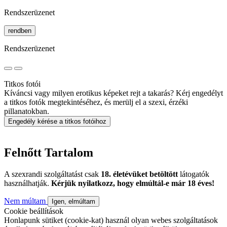
Rendszerüzenet
rendben
Rendszerüzenet
Titkos fotói
Kíváncsi vagy milyen erotikus képeket rejt a takarás? Kérj engedélyt
a titkos fotók megtekintéséhez, és merülj el a szexi, érzéki
pillanatokban.
Engedély kérése a titkos fotóihoz
Felnőtt Tartalom
A szexrandi szolgáltatást csak
18. életévüket betöltött
látogatók
használhatják.
Kérjük nyilatkozz, hogy elmúltál-e már 18 éves!
Nem múltam
Igen, elmúltam
Cookie beállítások
Honlapunk sütiket (cookie-kat) használ olyan webes szolgáltatások