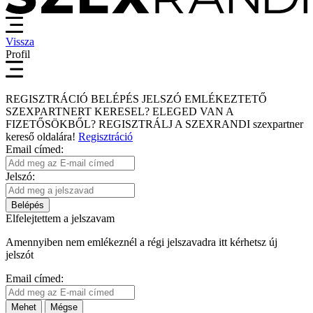
Vissza
Profil
REGISZTRÁCIÓ
BELÉPÉS
JELSZÓ EMLÉKEZTETŐ
SZEXPARTNERT KERESEL?
ELEGED VAN A
FIZETŐSÖKBŐL?
REGISZTRÁLJ A SZEXRANDI
szexpartner
kereső
oldalára!
Regisztráció
Email címed:
Jelszó:
Belépés
Elfelejtettem a jelszavam
Amennyiben nem emlékeznél a régi jelszavadra itt kérhetsz új
jelszót
Email címed:
Mehet
Mégse