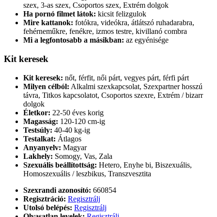
szex, 3-as szex, Csoportos szex, Extrém dolgok
Ha pornó filmet látok:
kicsit felizgulok
Mire kattanok:
fotókra, videókra, átlátszó ruhadarabra,
fehérneműkre, fenékre, izmos testre, kivillanó combra
Mi a legfontosabb a másikban:
az egyénisége
Kit keresek
Kit keresek:
nőt, férfit, női párt, vegyes párt, férfi párt
Milyen célból:
Alkalmi szexkapcsolat, Szexpartner hosszú
távra, Titkos kapcsolatot, Csoportos szexre, Extrém / bizarr
dolgok
Életkor:
22-50 éves korig
Magasság:
120-120 cm-ig
Testsúly:
40-40 kg-ig
Testalkat:
Átlagos
Anyanyelv:
Magyar
Lakhely:
Somogy, Vas, Zala
Szexuális beállítottság:
Hetero, Enyhe bi, Biszexuális,
Homoszexuális / leszbikus, Transzvesztita
Szexrandi azonosító:
660854
Regisztráció:
Regisztrálj
Utolsó belépés:
Regisztrálj
Olvasatlan levelek:
Regisztrálj