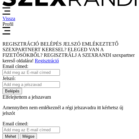
Vissza
Profil
REGISZTRÁCIÓ
BELÉPÉS
JELSZÓ EMLÉKEZTETŐ
SZEXPARTNERT KERESEL?
ELEGED VAN A
FIZETŐSÖKBŐL?
REGISZTRÁLJ A SZEXRANDI
szexpartner
kereső
oldalára!
Regisztráció
Email címed:
Jelszó:
Belépés
Elfelejtettem a jelszavam
Amennyiben nem emlékeznél a régi jelszavadra itt kérhetsz új
jelszót
Email címed:
Mehet
Mégse