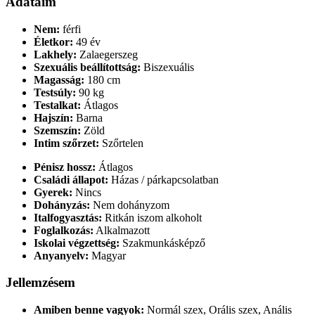
Adataim
Nem:
férfi
Életkor:
49 év
Lakhely:
Zalaegerszeg
Szexuális beállítottság:
Biszexuális
Magasság:
180 cm
Testsúly:
90 kg
Testalkat:
Átlagos
Hajszín:
Barna
Szemszín:
Zöld
Intim szőrzet:
Szőrtelen
Pénisz hossz:
Átlagos
Családi állapot:
Házas / párkapcsolatban
Gyerek:
Nincs
Dohányzás:
Nem dohányzom
Italfogyasztás:
Ritkán iszom alkoholt
Foglalkozás:
Alkalmazott
Iskolai végzettség:
Szakmunkásképző
Anyanyelv:
Magyar
Jellemzésem
Amiben benne vagyok:
Normál szex, Orális szex, Anális