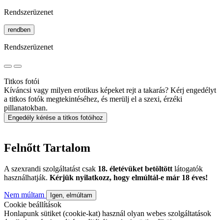
Rendszerüzenet
rendben
Rendszerüzenet
Titkos fotói
Kíváncsi vagy milyen erotikus képeket rejt a takarás? Kérj engedélyt
a titkos fotók megtekintéséhez, és merülj el a szexi, érzéki
pillanatokban.
Engedély kérése a titkos fotóihoz
Felnőtt Tartalom
A szexrandi szolgáltatást csak
18. életévüket betöltött
látogatók
használhatják.
Kérjük nyilatkozz, hogy elmúltál-e már 18 éves!
Nem múltam
Igen, elmúltam
Cookie beállítások
Honlapunk sütiket (cookie-kat) használ olyan webes szolgáltatások