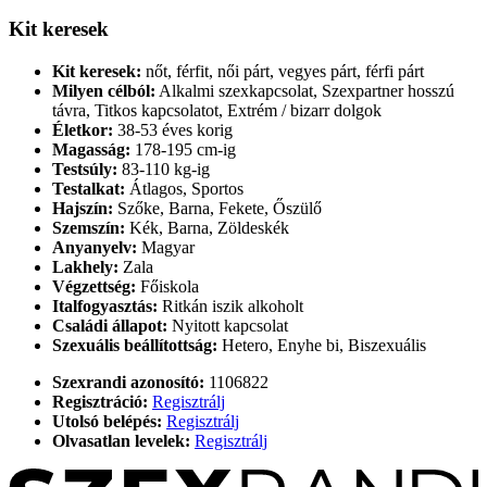
Kit keresek
Kit keresek:
nőt, férfit, női párt, vegyes párt, férfi párt
Milyen célból:
Alkalmi szexkapcsolat, Szexpartner hosszú
távra, Titkos kapcsolatot, Extrém / bizarr dolgok
Életkor:
38-53 éves korig
Magasság:
178-195 cm-ig
Testsúly:
83-110 kg-ig
Testalkat:
Átlagos, Sportos
Hajszín:
Szőke, Barna, Fekete, Őszülő
Szemszín:
Kék, Barna, Zöldeskék
Anyanyelv:
Magyar
Lakhely:
Zala
Végzettség:
Főiskola
Italfogyasztás:
Ritkán iszik alkoholt
Családi állapot:
Nyitott kapcsolat
Szexuális beállítottság:
Hetero, Enyhe bi, Biszexuális
Szexrandi azonosító:
1106822
Regisztráció:
Regisztrálj
Utolsó belépés:
Regisztrálj
Olvasatlan levelek:
Regisztrálj