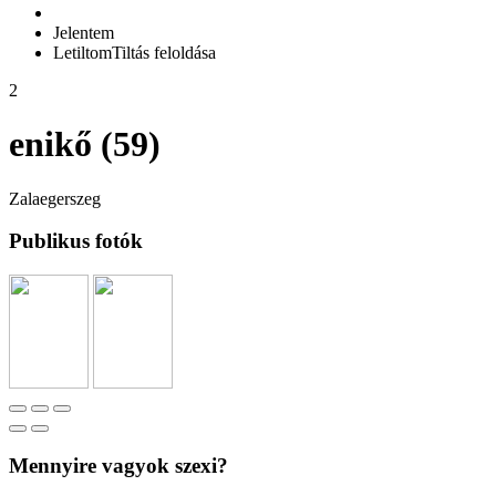
Jelentem
Letiltom
Tiltás feloldása
2
enikő (59)
Zalaegerszeg
Publikus fotók
Mennyire vagyok szexi?