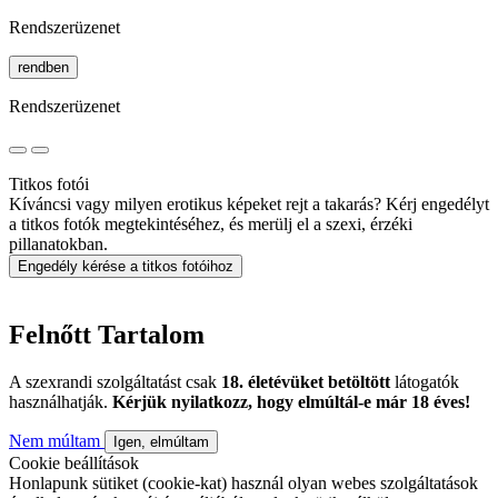
Rendszerüzenet
rendben
Rendszerüzenet
Titkos fotói
Kíváncsi vagy milyen erotikus képeket rejt a takarás? Kérj engedélyt
a titkos fotók megtekintéséhez, és merülj el a szexi, érzéki
pillanatokban.
Engedély kérése a titkos fotóihoz
Felnőtt Tartalom
A szexrandi szolgáltatást csak
18. életévüket betöltött
látogatók
használhatják.
Kérjük nyilatkozz, hogy elmúltál-e már 18 éves!
Nem múltam
Igen, elmúltam
Cookie beállítások
Honlapunk sütiket (cookie-kat) használ olyan webes szolgáltatások