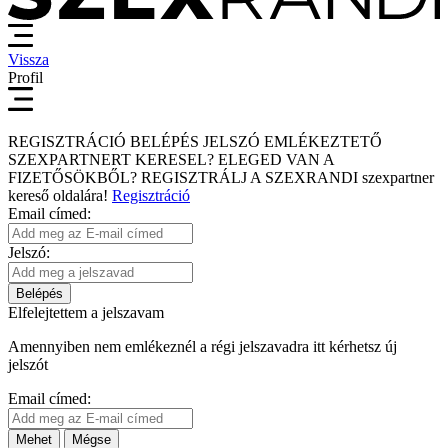
Vissza
Profil
REGISZTRÁCIÓ
BELÉPÉS
JELSZÓ EMLÉKEZTETŐ
SZEXPARTNERT KERESEL?
ELEGED VAN A
FIZETŐSÖKBŐL?
REGISZTRÁLJ A SZEXRANDI
szexpartner
kereső
oldalára!
Regisztráció
Email címed:
Jelszó:
Belépés
Elfelejtettem a jelszavam
Amennyiben nem emlékeznél a régi jelszavadra itt kérhetsz új
jelszót
Email címed:
Mehet
Mégse