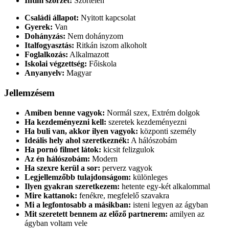
Intim szőrzet:
Szőrtelen
Családi állapot:
Nyitott kapcsolat
Gyerek:
Van
Dohányzás:
Nem dohányzom
Italfogyasztás:
Ritkán iszom alkoholt
Foglalkozás:
Alkalmazott
Iskolai végzettség:
Főiskola
Anyanyelv:
Magyar
Jellemzésem
Amiben benne vagyok:
Normál szex, Extrém dolgok
Ha kezdeményezni kell:
szeretek kezdeményezni
Ha buli van, akkor ilyen vagyok:
központi személy
Ideális hely ahol szeretkeznék:
A hálószobám
Ha pornó filmet látok:
kicsit felizgulok
Az én hálószobám:
Modern
Ha szexre kerül a sor:
perverz vagyok
Legjellemzőbb tulajdonságom:
különleges
Ilyen gyakran szeretkezem:
hetente egy-két alkalommal
Mire kattanok:
fenékre, megfelelő szavakra
Mi a legfontosabb a másikban:
isteni legyen az ágyban
Mit szeretett bennem az előző partnerem:
amilyen az
ágyban voltam vele