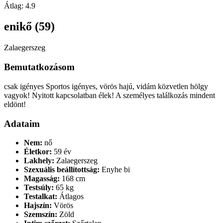
Átlag:
4.9
enikő (59)
Zalaegerszeg
Bemutatkozásom
csak igényes Sportos igényes, vörös hajú, vidám közvetlen hölgy
vagyok! Nyitott kapcsolatban élek! A személyes találkozás mindent
eldönt!
Adataim
Nem:
nő
Életkor:
59 év
Lakhely:
Zalaegerszeg
Szexuális beállítottság:
Enyhe bi
Magasság:
168 cm
Testsúly:
65 kg
Testalkat:
Átlagos
Hajszín:
Vörös
Szemszín:
Zöld