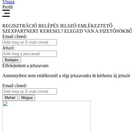
Vissza
Profil
REGISZTRÁCIÓ
BELÉPÉS
JELSZÓ EMLÉKEZTETŐ
SZEXPARTNERT KERESEL?
ELEGED VAN A FIZETŐSÖKBŐ
Email címed:
Jelszó:
Belépés
Elfelejtettem a jelszavam
Amennyiben nem emlékeznél a régi jelszavadra itt kérhetsz új jelszót
Email címed:
Mehet
Mégse