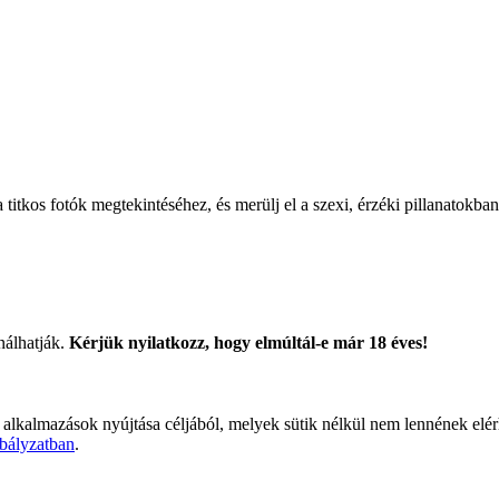
titkos fotók megtekintéséhez, és merülj el a szexi, érzéki pillanatokban
nálhatják.
Kérjük nyilatkozz, hogy elmúltál-e már 18 éves!
 alkalmazások nyújtása céljából, melyek sütik nélkül nem lennének elé
bályzatban
.