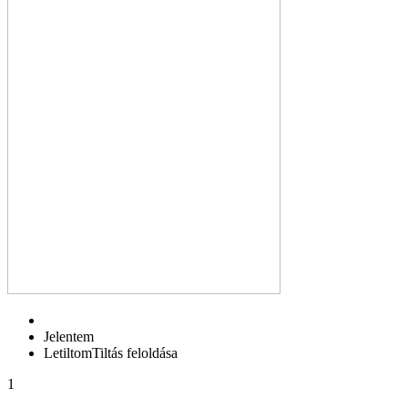
Jelentem
Letiltom
Tiltás feloldása
1