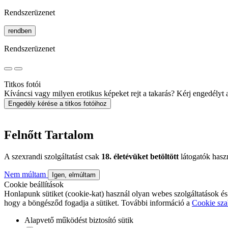
Rendszerüzenet
rendben
Rendszerüzenet
Titkos fotói
Kíváncsi vagy milyen erotikus képeket rejt a takarás? Kérj engedélyt a 
Engedély kérése a titkos fotóihoz
Felnőtt Tartalom
A szexrandi szolgáltatást csak
18. életévüket betöltött
látogatók hasz
Nem múltam
Igen, elmúltam
Cookie beállítások
Honlapunk sütiket (cookie-kat) használ olyan webes szolgáltatások és
hogy a böngésződ fogadja a sütiket. További információ a
Cookie sza
Alapvető működést biztosító sütik