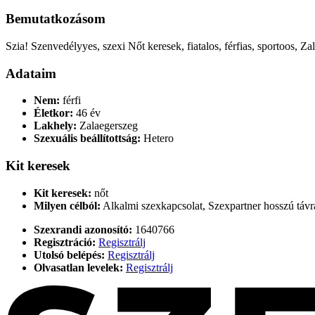
Bemutatkozásom
Szia! Szenvedélyyes, szexi Nőt keresek, fiatalos, férfias, sportoos, 
Adataim
Nem:
férfi
Életkor:
46 év
Lakhely:
Zalaegerszeg
Szexuális beállítottság:
Hetero
Kit keresek
Kit keresek:
nőt
Milyen célból:
Alkalmi szexkapcsolat, Szexpartner hosszú távr
Szexrandi azonosító:
1640766
Regisztráció:
Regisztrálj
Utolsó belépés:
Regisztrálj
Olvasatlan levelek:
Regisztrálj