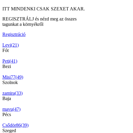
ITT MINDENKI CSAK SZEXET AKAR.
REGISZTRÁLJ és nézd meg az összes
tagunkat a környékről
Regisztráció
Levi(21)
Fót
Peti(41)
Bezi
Misi77(49)
Szolnok
zamira(33)
Baja
mavu(47)
Pécs
Csődör86(39)
Szeged