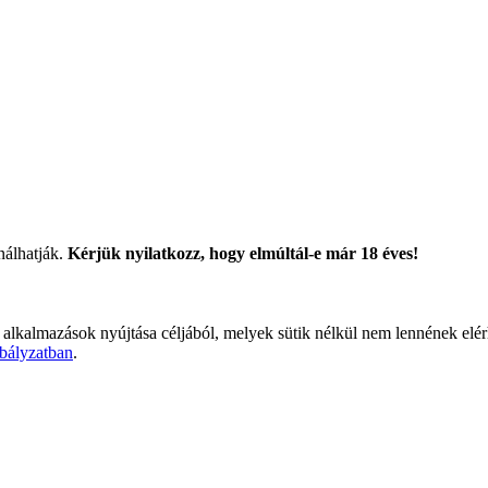
nálhatják.
Kérjük nyilatkozz, hogy elmúltál-e már 18 éves!
 alkalmazások nyújtása céljából, melyek sütik nélkül nem lennének elé
bályzatban
.