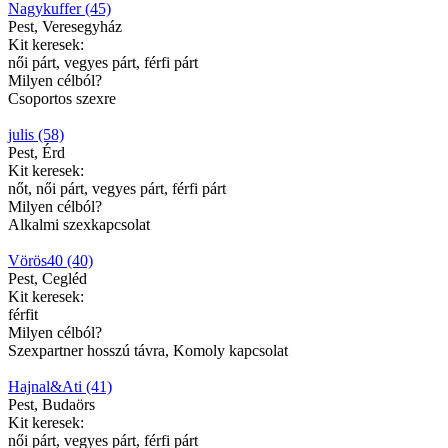
Nagykuffer (45)
Pest, Veresegyház
Kit keresek:
női párt, vegyes párt, férfi párt
Milyen célból?
Csoportos szexre
julis (58)
Pest, Érd
Kit keresek:
nőt, női párt, vegyes párt, férfi párt
Milyen célból?
Alkalmi szexkapcsolat
Vörös40 (40)
Pest, Cegléd
Kit keresek:
férfit
Milyen célból?
Szexpartner hosszú távra, Komoly kapcsolat
Hajnal&Ati (41)
Pest, Budaörs
Kit keresek:
női párt, vegyes párt, férfi párt