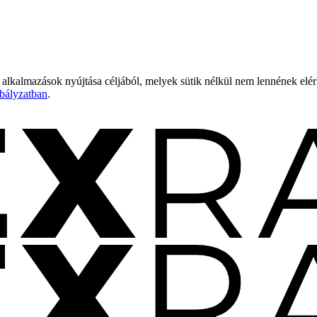
 alkalmazások nyújtása céljából, melyek sütik nélkül nem lennének elé
bályzatban
.