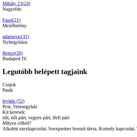
Mihály 23(24)
Nagyréde
Faszi(21)
Mezőberény
adamovic(31)
Nyíregyháza
Bence(20)
Budapest IV.
Legutóbb belépett tagjaink
Csajok
Pasik
levitán (52)
Pest, Veresegyház
Kit keresek:
nőt, női párt, vegyes párt, férfi párt
Milyen célból?
Alkalmi szexkapcsolat, Szexpartner hosszú távra, Komoly kapcsolat, T