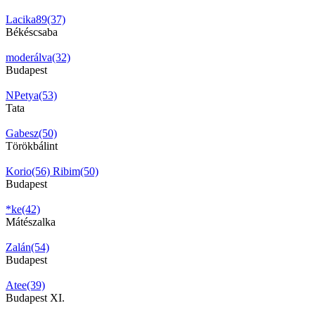
Lacika89(37)
Békéscsaba
moderálva(32)
Budapest
NPetya(53)
Tata
Gabesz(50)
Törökbálint
Korio(56)
Ribim(50)
Budapest
*ke(42)
Mátészalka
Zalán(54)
Budapest
Atee(39)
Budapest XI.