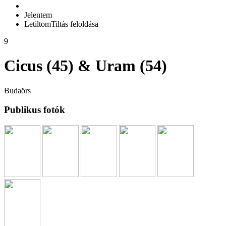
Jelentem
Letiltom
Tiltás feloldása
9
Cicus (45) & Uram (54)
Budaörs
Publikus fotók