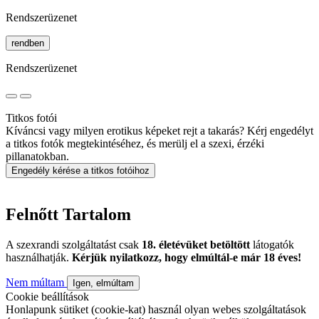
Rendszerüzenet
rendben
Rendszerüzenet
Titkos fotói
Kíváncsi vagy milyen erotikus képeket rejt a takarás? Kérj engedélyt
a titkos fotók megtekintéséhez, és merülj el a szexi, érzéki
pillanatokban.
Engedély kérése a titkos fotóihoz
Felnőtt Tartalom
A szexrandi szolgáltatást csak
18. életévüket betöltött
látogatók
használhatják.
Kérjük nyilatkozz, hogy elmúltál-e már 18 éves!
Nem múltam
Igen, elmúltam
Cookie beállítások
Honlapunk sütiket (cookie-kat) használ olyan webes szolgáltatások