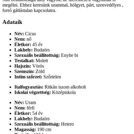
megélni. Ehhez keresünk urammal, hölgyet, párt, szenvedélyes ,
forró gátlástalan kapcsolatra.
Adataik
Név:
Cicus
Nem:
nő
Életkor:
45 év
Lakhely:
Budaörs
Szexuális beállítottság:
Enyhe bi
Testalkat:
Molett
Hajszín:
Vörös
Szemszín:
Zöld
Intim szőrzet:
Szőrtelen
Italfogyasztás:
Ritkán iszom alkoholt
Iskolai végzettség:
Középiskola
Név:
Uram
Nem:
férfi
Életkor:
54 év
Lakhely:
Budaörs
Szexuális beállítottság:
Hetero
Magasság:
190 cm