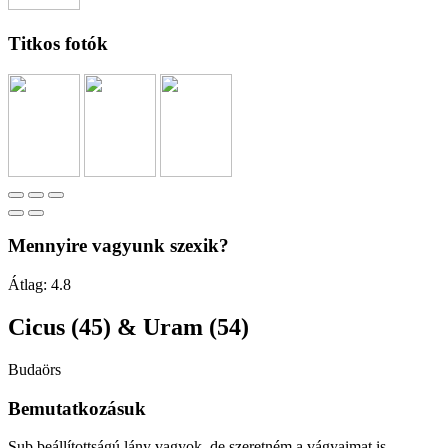
Titkos fotók
Mennyire vagyunk szexik?
Átlag:
4.8
Cicus (45) & Uram (54)
Budaörs
Bemutatkozásuk
Sub beállítottságú lány vagyok, de szeretném a vágyaimat is