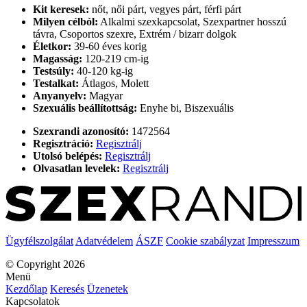
Kit keresek:
nőt, női párt, vegyes párt, férfi párt
Milyen célból:
Alkalmi szexkapcsolat, Szexpartner hosszú
távra, Csoportos szexre, Extrém / bizarr dolgok
Életkor:
39-60 éves korig
Magasság:
120-219 cm-ig
Testsúly:
40-120 kg-ig
Testalkat:
Átlagos, Molett
Anyanyelv:
Magyar
Szexuális beállítottság:
Enyhe bi, Biszexuális
Szexrandi azonosító:
1472564
Regisztráció:
Regisztrálj
Utolsó belépés:
Regisztrálj
Olvasatlan levelek:
Regisztrálj
Ügyfélszolgálat
Adatvédelem
ÁSZF
Cookie szabályzat
Impresszum
© Copyright 2026
Menü
Kezdőlap
Keresés
Üzenetek
Kapcsolatok