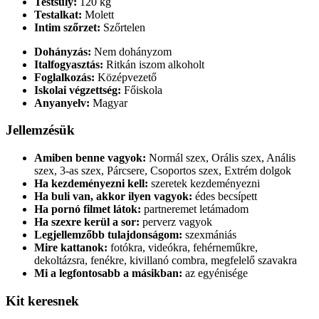
Testsúly:
120 kg
Testalkat:
Molett
Intim szőrzet:
Szőrtelen
Dohányzás:
Nem dohányzom
Italfogyasztás:
Ritkán iszom alkoholt
Foglalkozás:
Középvezető
Iskolai végzettség:
Főiskola
Anyanyelv:
Magyar
Jellemzésük
Amiben benne vagyok:
Normál szex, Orális szex, Anális
szex, 3-as szex, Párcsere, Csoportos szex, Extrém dolgok
Ha kezdeményezni kell:
szeretek kezdeményezni
Ha buli van, akkor ilyen vagyok:
édes becsípett
Ha pornó filmet látok:
partneremet letámadom
Ha szexre kerül a sor:
perverz vagyok
Legjellemzőbb tulajdonságom:
szexmániás
Mire kattanok:
fotókra, videókra, fehérneműkre,
dekoltázsra, fenékre, kivillanó combra, megfelelő szavakra
Mi a legfontosabb a másikban:
az egyénisége
Kit keresnek