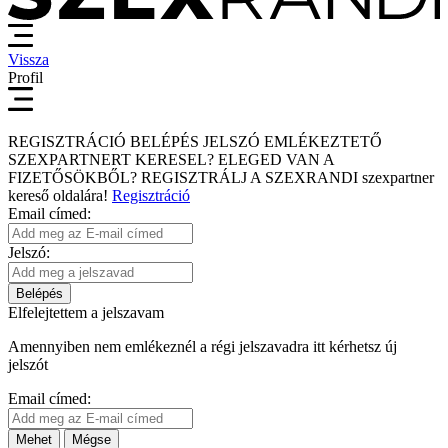
Vissza
Profil
REGISZTRÁCIÓ
BELÉPÉS
JELSZÓ EMLÉKEZTETŐ
SZEXPARTNERT KERESEL?
ELEGED VAN A
FIZETŐSÖKBŐL?
REGISZTRÁLJ A SZEXRANDI
szexpartner
kereső
oldalára!
Regisztráció
Email címed:
Jelszó:
Belépés
Elfelejtettem a jelszavam
Amennyiben nem emlékeznél a régi jelszavadra itt kérhetsz új
jelszót
Email címed:
Mehet
Mégse