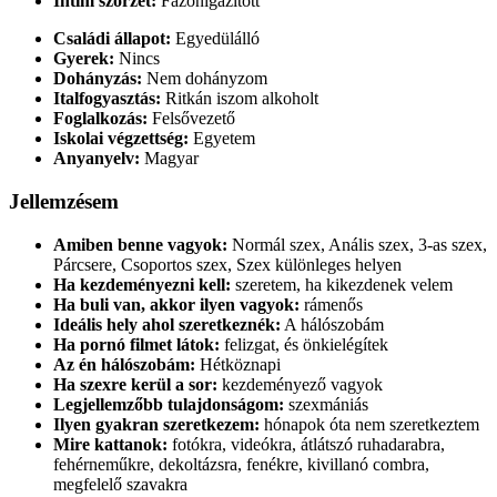
Intim szőrzet:
Fazonigazított
Családi állapot:
Egyedülálló
Gyerek:
Nincs
Dohányzás:
Nem dohányzom
Italfogyasztás:
Ritkán iszom alkoholt
Foglalkozás:
Felsővezető
Iskolai végzettség:
Egyetem
Anyanyelv:
Magyar
Jellemzésem
Amiben benne vagyok:
Normál szex, Anális szex, 3-as szex,
Párcsere, Csoportos szex, Szex különleges helyen
Ha kezdeményezni kell:
szeretem, ha kikezdenek velem
Ha buli van, akkor ilyen vagyok:
rámenős
Ideális hely ahol szeretkeznék:
A hálószobám
Ha pornó filmet látok:
felizgat, és önkielégítek
Az én hálószobám:
Hétköznapi
Ha szexre kerül a sor:
kezdeményező vagyok
Legjellemzőbb tulajdonságom:
szexmániás
Ilyen gyakran szeretkezem:
hónapok óta nem szeretkeztem
Mire kattanok:
fotókra, videókra, átlátszó ruhadarabra,
fehérneműkre, dekoltázsra, fenékre, kivillanó combra,
megfelelő szavakra