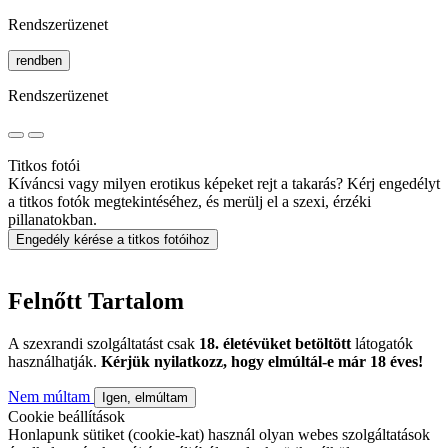
Rendszerüzenet
rendben
Rendszerüzenet
Titkos fotói
Kíváncsi vagy milyen erotikus képeket rejt a takarás? Kérj engedélyt
a titkos fotók megtekintéséhez, és merülj el a szexi, érzéki
pillanatokban.
Engedély kérése a titkos fotóihoz
Felnőtt Tartalom
A szexrandi szolgáltatást csak
18. életévüket betöltött
látogatók
használhatják.
Kérjük nyilatkozz, hogy elmúltál-e már 18 éves!
Nem múltam
Igen, elmúltam
Cookie beállítások
Honlapunk sütiket (cookie-kat) használ olyan webes szolgáltatások