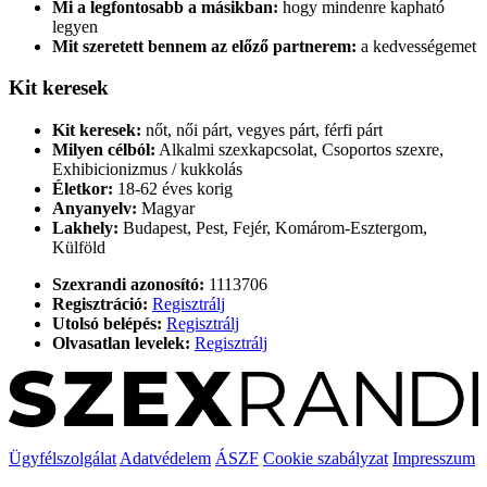
Mi a legfontosabb a másikban:
hogy mindenre kapható
legyen
Mit szeretett bennem az előző partnerem:
a kedvességemet
Kit keresek
Kit keresek:
nőt, női párt, vegyes párt, férfi párt
Milyen célból:
Alkalmi szexkapcsolat, Csoportos szexre,
Exhibicionizmus / kukkolás
Életkor:
18-62 éves korig
Anyanyelv:
Magyar
Lakhely:
Budapest, Pest, Fejér, Komárom-Esztergom,
Külföld
Szexrandi azonosító:
1113706
Regisztráció:
Regisztrálj
Utolsó belépés:
Regisztrálj
Olvasatlan levelek:
Regisztrálj
Ügyfélszolgálat
Adatvédelem
ÁSZF
Cookie szabályzat
Impresszum