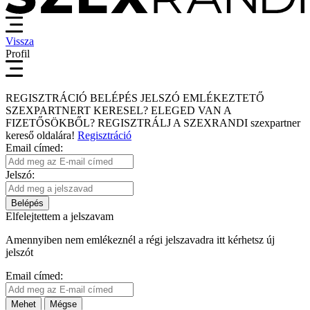
Vissza
Profil
REGISZTRÁCIÓ
BELÉPÉS
JELSZÓ EMLÉKEZTETŐ
SZEXPARTNERT KERESEL?
ELEGED VAN A
FIZETŐSÖKBŐL?
REGISZTRÁLJ A SZEXRANDI
szexpartner
kereső
oldalára!
Regisztráció
Email címed:
Jelszó:
Belépés
Elfelejtettem a jelszavam
Amennyiben nem emlékeznél a régi jelszavadra itt kérhetsz új
jelszót
Email címed:
Mehet
Mégse