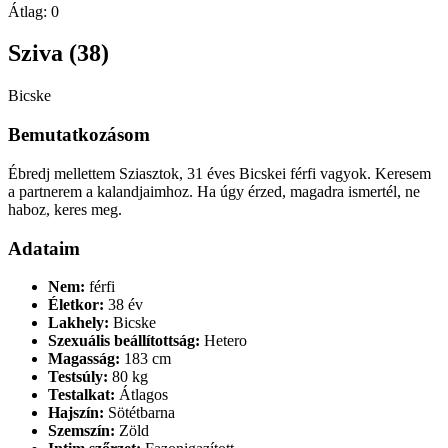
Átlag:
0
Sziva (38)
Bicske
Bemutatkozásom
Ébredj mellettem Sziasztok, 31 éves Bicskei férfi vagyok. Keresem
a partnerem a kalandjaimhoz. Ha úgy érzed, magadra ismertél, ne
haboz, keres meg.
Adataim
Nem:
férfi
Életkor:
38 év
Lakhely:
Bicske
Szexuális beállítottság:
Hetero
Magasság:
183 cm
Testsúly:
80 kg
Testalkat:
Átlagos
Hajszín:
Sötétbarna
Szemszín:
Zöld