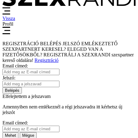
Vissza
Profil
REGISZTRÁCIÓ
BELÉPÉS
JELSZÓ EMLÉKEZTETŐ
SZEXPARTNERT KERESEL?
ELEGED VAN A
FIZETŐSÖKBŐL?
REGISZTRÁLJ A SZEXRANDI
szexpartner
kereső
oldalára!
Regisztráció
Email címed:
Jelszó:
Belépés
Elfelejtettem a jelszavam
Amennyiben nem emlékeznél a régi jelszavadra itt kérhetsz új
jelszót
Email címed:
Mehet
Mégse