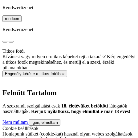
Rendszerüzenet
rendben
Rendszerüzenet
Titkos fotói
Kíváncsi vagy milyen erotikus képeket rejt a takarás? Kérj engedélyt
a titkos fotók megtekintéséhez, és merülj el a szexi, érzéki
pillanatokban.
Engedély kérése a titkos fotóihoz
Felnőtt Tartalom
A szexrandi szolgáltatást csak
18. életévüket betöltött
látogatók
használhatják.
Kérjük nyilatkozz, hogy elmúltál-e már 18 éves!
Nem múltam
Igen, elmúltam
Cookie beállítások
Honlapunk sütiket (cookie-kat) használ olyan webes szolgáltatások