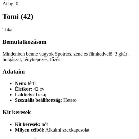
Átlag:
0
Tomi (42)
Tokaj
Bemutatkozásom
Mindenben benne vagyok Spotrtos, zene és filmkedvelő, 3 gitár ,
hotgászat, fényképezés, főzés
Adataim
Nem:
férfi
Életkor:
42 év
Lakhely:
Tokaj
Szexuális beállítottság:
Hetero
Kit keresek
Kit keresek:
nőt
Milyen célból:
Alkalmi szexkapcsolat