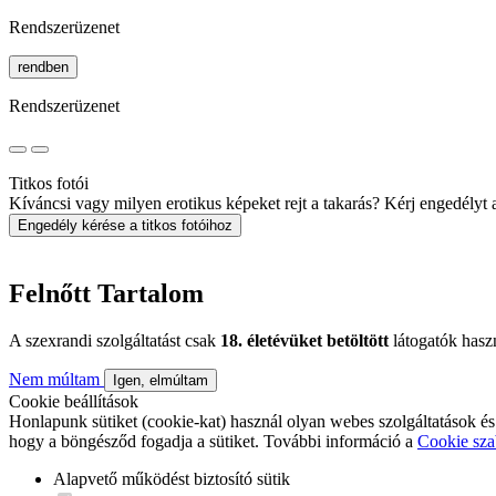
Rendszerüzenet
rendben
Rendszerüzenet
Titkos fotói
Kíváncsi vagy milyen erotikus képeket rejt a takarás? Kérj engedélyt a 
Engedély kérése a titkos fotóihoz
Felnőtt Tartalom
A szexrandi szolgáltatást csak
18. életévüket betöltött
látogatók hasz
Nem múltam
Igen, elmúltam
Cookie beállítások
Honlapunk sütiket (cookie-kat) használ olyan webes szolgáltatások és
hogy a böngésződ fogadja a sütiket. További információ a
Cookie sza
Alapvető működést biztosító sütik