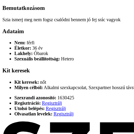
Bemutatkozásom
Szia ismerj meg nem fogsz csalódni bennem jó fej srác vagyok
Adataim
Nem:
férfi
Életkor:
36 év
Lakhely:
Óbarok
Szexuális beállítottság:
Hetero
Kit keresek
Kit keresek:
nőt
Milyen célból:
Alkalmi szexkapcsolat, Szexpartner hosszú távr
Szexrandi azonosító:
1630425
Regisztráció:
Regisztrálj
Utolsó belépés:
Regisztrálj
Olvasatlan levelek:
Regisztrálj