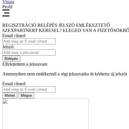
Vissza
Profil
REGISZTRÁCIÓ
BELÉPÉS
JELSZÓ EMLÉKEZTETŐ
SZEXPARTNERT KERESEL?
ELEGED VAN A FIZETŐSÖKBŐ
Email címed:
Jelszó:
Belépés
Elfelejtettem a jelszavam
Amennyiben nem emlékeznél a régi jelszavadra itt kérhetsz új jelszót
Email címed:
Mehet
Mégse