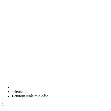
Jelentem
Letiltom
Tiltás feloldása
1