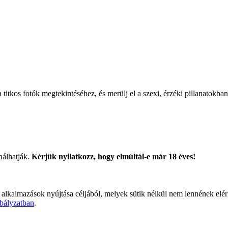
titkos fotók megtekintéséhez, és merülj el a szexi, érzéki pillanatokban
nálhatják.
Kérjük nyilatkozz, hogy elmúltál-e már 18 éves!
 alkalmazások nyújtása céljából, melyek sütik nélkül nem lennének elé
bályzatban
.