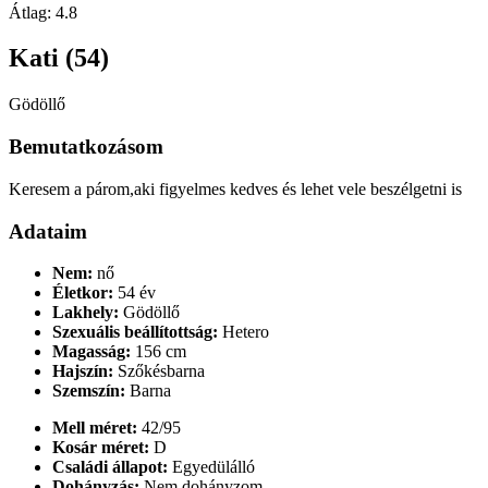
Átlag:
4.8
Kati (54)
Gödöllő
Bemutatkozásom
Keresem a párom,aki figyelmes kedves és lehet vele beszélgetni is
Adataim
Nem:
nő
Életkor:
54 év
Lakhely:
Gödöllő
Szexuális beállítottság:
Hetero
Magasság:
156 cm
Hajszín:
Szőkésbarna
Szemszín:
Barna
Mell méret:
42/95
Kosár méret:
D
Családi állapot:
Egyedülálló
Dohányzás:
Nem dohányzom