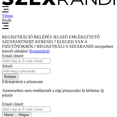
Vissza
Profil
REGISZTRÁCIÓ
BELÉPÉS
JELSZÓ EMLÉKEZTETŐ
SZEXPARTNERT KERESEL?
ELEGED VAN A
FIZETŐSÖKBŐL?
REGISZTRÁLJ A SZEXRANDI
szexpartner
kereső
oldalára!
Regisztráció
Email címed:
Jelszó:
Belépés
Elfelejtettem a jelszavam
Amennyiben nem emlékeznél a régi jelszavadra itt kérhetsz új
jelszót
Email címed:
Mehet
Mégse