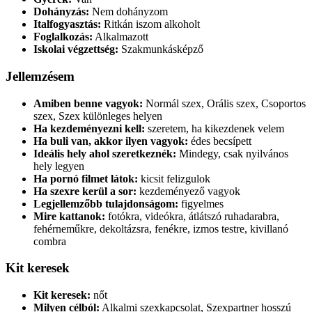
Dohányzás:
Nem dohányzom
Italfogyasztás:
Ritkán iszom alkoholt
Foglalkozás:
Alkalmazott
Iskolai végzettség:
Szakmunkásképző
Jellemzésem
Amiben benne vagyok:
Normál szex, Orális szex, Csoportos
szex, Szex különleges helyen
Ha kezdeményezni kell:
szeretem, ha kikezdenek velem
Ha buli van, akkor ilyen vagyok:
édes becsípett
Ideális hely ahol szeretkeznék:
Mindegy, csak nyilvános
hely legyen
Ha pornó filmet látok:
kicsit felizgulok
Ha szexre kerül a sor:
kezdeményező vagyok
Legjellemzőbb tulajdonságom:
figyelmes
Mire kattanok:
fotókra, videókra, átlátszó ruhadarabra,
fehérneműkre, dekoltázsra, fenékre, izmos testre, kivillanó
combra
Kit keresek
Kit keresek:
nőt
Milyen célból:
Alkalmi szexkapcsolat, Szexpartner hosszú