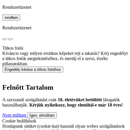
Rendszerüzenet
rendben
Rendszerüzenet
Titkos fotói
Kíváncsi vagy milyen erotikus képeket rejt a takarás? Kérj engedélyt
a titkos fotók megtekintéséhez, és merülj el a szexi, érzéki
pillanatokban.
Engedély kérése a titkos fotóihoz
Felnőtt Tartalom
A szexrandi szolgáltatást csak
18. életévüket betöltött
látogatók
használhatják.
Kérjük nyilatkozz, hogy elmúltál-e már 18 éves!
Nem múltam
Igen, elmúltam
Cookie beállítások
Honlapunk sütiket (cookie-kat) használ olyan webes szolgáltatások