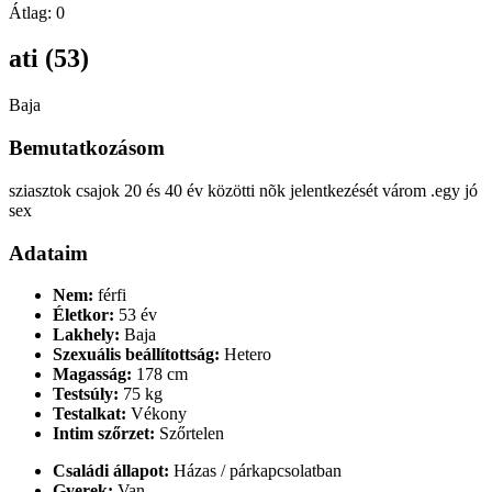
Átlag:
0
ati (53)
Baja
Bemutatkozásom
sziasztok csajok 20 és 40 év közötti nõk jelentkezését várom .egy jó
sex
Adataim
Nem:
férfi
Életkor:
53 év
Lakhely:
Baja
Szexuális beállítottság:
Hetero
Magasság:
178 cm
Testsúly:
75 kg
Testalkat:
Vékony
Intim szőrzet:
Szőrtelen
Családi állapot:
Házas / párkapcsolatban
Gyerek:
Van