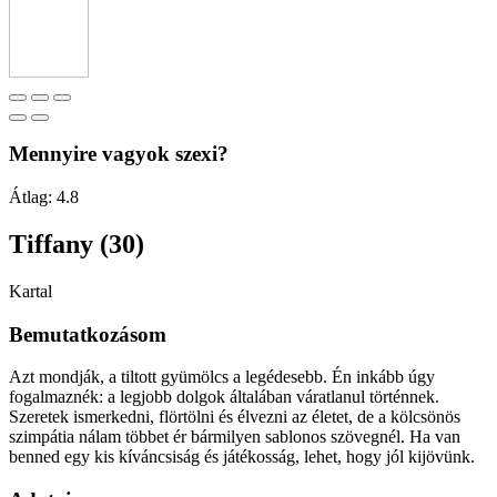
Mennyire vagyok szexi?
Átlag:
4.8
Tiffany (30)
Kartal
Bemutatkozásom
Azt mondják, a tiltott gyümölcs a legédesebb. Én inkább úgy
fogalmaznék: a legjobb dolgok általában váratlanul történnek.
Szeretek ismerkedni, flörtölni és élvezni az életet, de a kölcsönös
szimpátia nálam többet ér bármilyen sablonos szövegnél. Ha van
benned egy kis kíváncsiság és játékosság, lehet, hogy jól kijövünk.