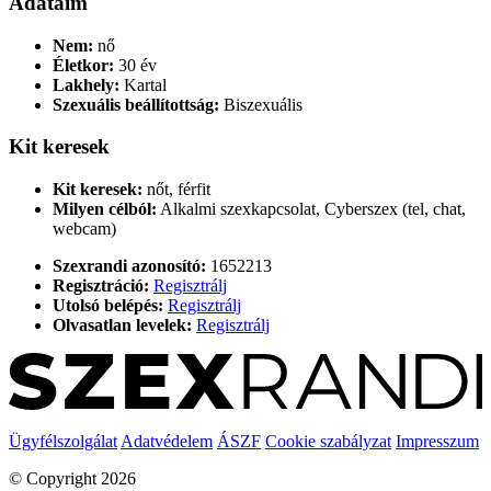
Adataim
Nem:
nő
Életkor:
30 év
Lakhely:
Kartal
Szexuális beállítottság:
Biszexuális
Kit keresek
Kit keresek:
nőt, férfit
Milyen célból:
Alkalmi szexkapcsolat, Cyberszex (tel, chat,
webcam)
Szexrandi azonosító:
1652213
Regisztráció:
Regisztrálj
Utolsó belépés:
Regisztrálj
Olvasatlan levelek:
Regisztrálj
Ügyfélszolgálat
Adatvédelem
ÁSZF
Cookie szabályzat
Impresszum
© Copyright 2026