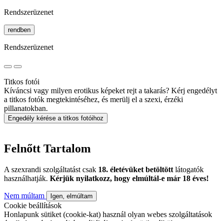
Rendszerüzenet
rendben
Rendszerüzenet
Titkos fotói
Kíváncsi vagy milyen erotikus képeket rejt a takarás? Kérj engedélyt
a titkos fotók megtekintéséhez, és merülj el a szexi, érzéki
pillanatokban.
Engedély kérése a titkos fotóihoz
Felnőtt Tartalom
A szexrandi szolgáltatást csak
18. életévüket betöltött
látogatók
használhatják.
Kérjük nyilatkozz, hogy elmúltál-e már 18 éves!
Nem múltam
Igen, elmúltam
Cookie beállítások
Honlapunk sütiket (cookie-kat) használ olyan webes szolgáltatások