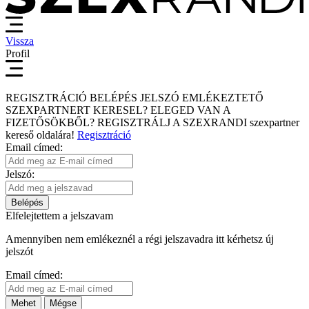
Vissza
Profil
REGISZTRÁCIÓ
BELÉPÉS
JELSZÓ EMLÉKEZTETŐ
SZEXPARTNERT KERESEL?
ELEGED VAN A
FIZETŐSÖKBŐL?
REGISZTRÁLJ A SZEXRANDI
szexpartner
kereső
oldalára!
Regisztráció
Email címed:
Jelszó:
Belépés
Elfelejtettem a jelszavam
Amennyiben nem emlékeznél a régi jelszavadra itt kérhetsz új
jelszót
Email címed:
Mehet
Mégse