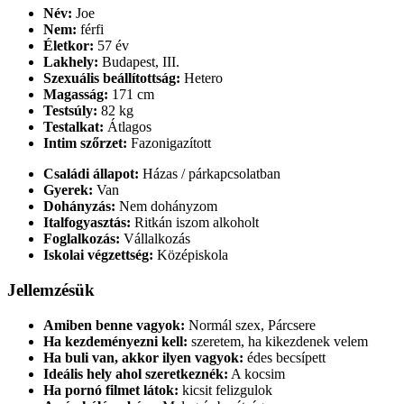
Név:
Joe
Nem:
férfi
Életkor:
57 év
Lakhely:
Budapest, III.
Szexuális beállítottság:
Hetero
Magasság:
171 cm
Testsúly:
82 kg
Testalkat:
Átlagos
Intim szőrzet:
Fazonigazított
Családi állapot:
Házas / párkapcsolatban
Gyerek:
Van
Dohányzás:
Nem dohányzom
Italfogyasztás:
Ritkán iszom alkoholt
Foglalkozás:
Vállalkozás
Iskolai végzettség:
Középiskola
Jellemzésük
Amiben benne vagyok:
Normál szex, Párcsere
Ha kezdeményezni kell:
szeretem, ha kikezdenek velem
Ha buli van, akkor ilyen vagyok:
édes becsípett
Ideális hely ahol szeretkeznék:
A kocsim
Ha pornó filmet látok:
kicsit felizgulok