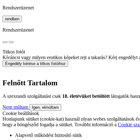
Rendszerüzenet
rendben
Rendszerüzenet
Titkos fotói
Kíváncsi vagy milyen erotikus képeket rejt a takarás? Kérj engedélyt a 
Engedély kérése a titkos fotóihoz
Felnőtt Tartalom
A szexrandi szolgáltatást csak
18. életévüket betöltött
látogatók hasz
Nem múltam
Igen, elmúltam
Cookie beállítások
Honlapunk sütiket (cookie-kat) használ olyan webes szolgáltatások és
hogy a böngésződ fogadja a sütiket. További információ a
Cookie sza
Alapvető működést biztosító sütik