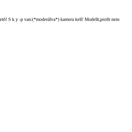
pvetõ! S k y -p van:(*moderálva*) kamera kell! Modellt,profit nem