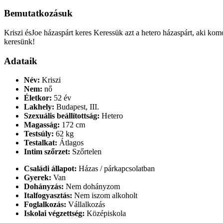
Bemutatkozásuk
Kriszi ésJoe házaspárt keres Keressük azt a hetero házaspárt, aki kom
keresünk!
Adataik
Név:
Kriszi
Nem:
nő
Életkor:
52 év
Lakhely:
Budapest, III.
Szexuális beállítottság:
Hetero
Magasság:
172 cm
Testsúly:
62 kg
Testalkat:
Átlagos
Intim szőrzet:
Szőrtelen
Családi állapot:
Házas / párkapcsolatban
Gyerek:
Van
Dohányzás:
Nem dohányzom
Italfogyasztás:
Nem iszom alkoholt
Foglalkozás:
Vállalkozás
Iskolai végzettség:
Középiskola