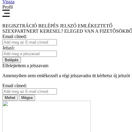
Vissza
Profil
REGISZTRÁCIÓ
BELÉPÉS
JELSZÓ EMLÉKEZTETŐ
SZEXPARTNERT KERESEL?
ELEGED VAN A FIZETŐSÖKBŐ
Email címed:
Jelszó:
Belépés
Elfelejtettem a jelszavam
Amennyiben nem emlékeznél a régi jelszavadra itt kérhetsz új jelszót
Email címed:
Mehet
Mégse