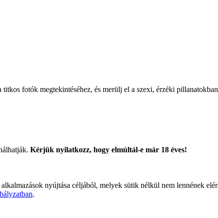
titkos fotók megtekintéséhez, és merülj el a szexi, érzéki pillanatokban
nálhatják.
Kérjük nyilatkozz, hogy elmúltál-e már 18 éves!
 alkalmazások nyújtása céljából, melyek sütik nélkül nem lennének elé
bályzatban
.