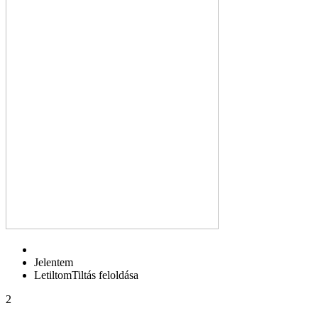
Jelentem
Letiltom
Tiltás feloldása
2