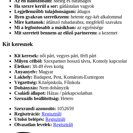
Az én hálószobám:
Meleg és barátságos
Ha szexre kerül a sor:
gátlástalan vagyok
Legjellemzőbb tulajdonságom:
átlagos
Ilyen gyakran szeretkezem:
hetente egy-két alkalommal
Mire kattanok:
átlátszó ruhadarabra, megfelelő szavakra
Mi a legfontosabb a másikban:
az egyénisége
Mit szeretett bennem az előző partnerem:
a kezemet
Kit keresnek
Kit keresek:
női párt, vegyes párt, férfi párt
Milyen célból:
Szexpartner hosszú távra, Komoly kapcsolat
Életkor:
38-49 éves korig
Anyanyelv:
Magyar
Lakhely:
Budapest, Pest, Komárom-Esztergom
Végzettség:
Középiskola, Főiskola
Dohányzás:
Nem dohányzik
Családi állapot:
Házas / párkapcsolatban
Szexuális beállítottság:
Hetero
Szexrandi azonosító:
1052659
Regisztráció:
Regisztrálj
Utolsó belépés:
Regisztrálj
Olvasatlan levelek:
Regisztrálj