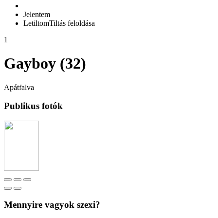
Jelentem
Letiltom
Tiltás feloldása
1
Gayboy (32)
Apátfalva
Publikus fotók
Mennyire vagyok szexi?