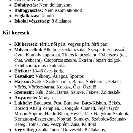
Dohányzás:
Nem dohányzom
Italfogyasztás:
Nem iszom alkoholt
Foglalkozás:
Tanuló
Iskolai végzettség:
8 általános
Kit keresek
Kit keresek:
férfit, női párt, vegyes párt, férfi párt
Milyen célból:
Alkalmi szexkapcsolat, Szexpartner hosszú
távra, Komoly kapcsolat, Titkos kapcsolatot, Cyberszex (tel,
chat, webcam), Csoportos szexre, Extrém / bizarr dolgok,
Exhibicionizmus / kukkolás
Életkor:
18-45 éves korig
Testalkat:
Vékony, Átlagos, Sportos
Hajszín:
Szőke, Szőkésbarna, Barna, Sötétbarna, Fekete,
Vörös, Vörösesbarna, Kopasz, Ősz, Őszülő
Szemszín:
Kék, Zöld, Barna, Szürke, Fekete, Zöldeskék
Anyanyelv:
Magyar
Lakhely:
Budapest, Pest, Baranya, Bács-Kiskun, Békés,
Borsod-Abaúj-Zemplén, Csongrád-Csanád, Fejér, Győr-
Moson-Sopron, Hajdú-Bihar, Heves, Jász-Nagykun-Szolnok,
Komárom-Esztergom, Nógrád, Somogy, Szabolcs-Szatmár-
Bereg, Tolna, Vas, Veszprém, Zala, Külföld
Végzettség:
8 általánosnál kevesebb, 8 általános,