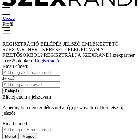
Vissza
Profil
REGISZTRÁCIÓ
BELÉPÉS
JELSZÓ EMLÉKEZTETŐ
SZEXPARTNERT KERESEL?
ELEGED VAN A
FIZETŐSÖKBŐL?
REGISZTRÁLJ A SZEXRANDI
szexpartner
kereső
oldalára!
Regisztráció
Email címed:
Jelszó:
Belépés
Elfelejtettem a jelszavam
Amennyiben nem emlékeznél a régi jelszavadra itt kérhetsz új
jelszót
Email címed:
Mehet
Mégse