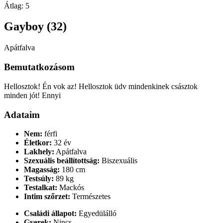
Átlag:
5
Gayboy (32)
Apátfalva
Bemutatkozásom
Hellosztok! Én vok az! Hellosztok üdv mindenkinek császtok
minden jót! Ennyi
Adataim
Nem:
férfi
Életkor:
32 év
Lakhely:
Apátfalva
Szexuális beállítottság:
Biszexuális
Magasság:
180 cm
Testsúly:
89 kg
Testalkat:
Mackós
Intim szőrzet:
Természetes
Családi állapot:
Egyedülálló
Gyerek:
Nincs