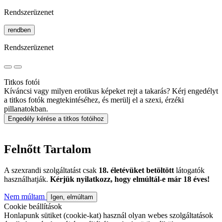
Rendszerüzenet
rendben
Rendszerüzenet
Titkos fotói
Kíváncsi vagy milyen erotikus képeket rejt a takarás? Kérj engedélyt
a titkos fotók megtekintéséhez, és merülj el a szexi, érzéki
pillanatokban.
Engedély kérése a titkos fotóihoz
Felnőtt Tartalom
A szexrandi szolgáltatást csak
18. életévüket betöltött
látogatók
használhatják.
Kérjük nyilatkozz, hogy elmúltál-e már 18 éves!
Nem múltam
Igen, elmúltam
Cookie beállítások
Honlapunk sütiket (cookie-kat) használ olyan webes szolgáltatások