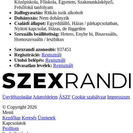
Középiskola, Főiskola, Egyetem, Szakmunkásképző,
Felsőfokú tanfolyam
Italfogyasztás:
Ritkán iszik alkoholt
Dohányzás:
Nem dohányzik
Családi állapot:
Egyedülálló, Házas / párkapcsolatban,
Nyitott kapcsolat, Házas, de független
Szexuális beállítottság:
Hetero, Enyhe bi, Biszexuális,
Homoszexuális / leszbikus
Szexrandi azonosító:
937451
Regisztráció:
Regisztrálj
Utolsó belépés:
Regisztrálj
Olvasatlan levelek:
Regisztrálj
Ügyfélszolgálat
Adatvédelem
ÁSZF
Cookie szabályzat
Impresszum
© Copyright 2026
Menü
Kezdőlap
Keresés
Üzenetek
Kapcsolatok
Profilom