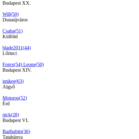
Budapest XX.
Will(50)
Dunaújváros
Csaba(51)
Külföld
blade2011(44)
Lőrinci
Forex(54)
Leone(50)
Budapest XIV.
imikee(63)
Algyő
Motoros(52)
Érd
nick(28)
Budapest VI.
Badhabits(36)
Tatabánya