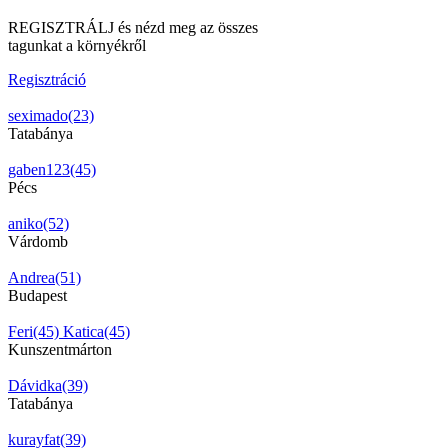
REGISZTRÁLJ és nézd meg az összes
tagunkat a környékről
Regisztráció
seximado(23)
Tatabánya
gaben123(45)
Pécs
aniko(52)
Várdomb
Andrea(51)
Budapest
Feri(45)
Katica(45)
Kunszentmárton
Dávidka(39)
Tatabánya
kurayfat(39)