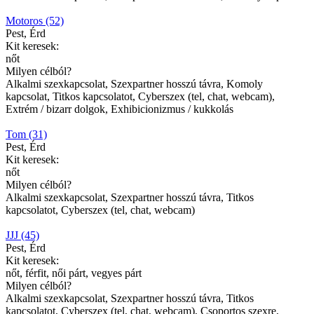
Motoros (52)
Pest, Érd
Kit keresek:
nőt
Milyen célból?
Alkalmi szexkapcsolat, Szexpartner hosszú távra, Komoly
kapcsolat, Titkos kapcsolatot, Cyberszex (tel, chat, webcam),
Extrém / bizarr dolgok, Exhibicionizmus / kukkolás
Tom (31)
Pest, Érd
Kit keresek:
nőt
Milyen célból?
Alkalmi szexkapcsolat, Szexpartner hosszú távra, Titkos
kapcsolatot, Cyberszex (tel, chat, webcam)
JJJ (45)
Pest, Érd
Kit keresek:
nőt, férfit, női párt, vegyes párt
Milyen célból?
Alkalmi szexkapcsolat, Szexpartner hosszú távra, Titkos
kapcsolatot, Cyberszex (tel, chat, webcam), Csoportos szexre,