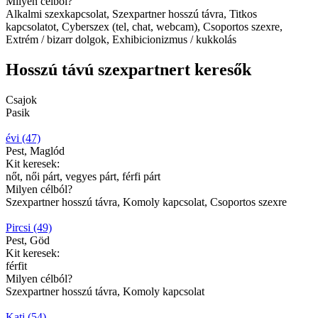
Milyen célból?
Alkalmi szexkapcsolat, Szexpartner hosszú távra, Titkos
kapcsolatot, Cyberszex (tel, chat, webcam), Csoportos szexre,
Extrém / bizarr dolgok, Exhibicionizmus / kukkolás
Hosszú távú szexpartnert keresők
Csajok
Pasik
évi (47)
Pest, Maglód
Kit keresek:
nőt, női párt, vegyes párt, férfi párt
Milyen célból?
Szexpartner hosszú távra, Komoly kapcsolat, Csoportos szexre
Pircsi (49)
Pest, Göd
Kit keresek:
férfit
Milyen célból?
Szexpartner hosszú távra, Komoly kapcsolat
Kati (54)