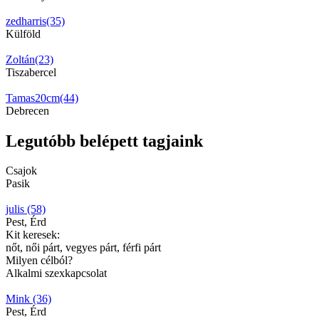
zedharris(35)
Külföld
Zoltán(23)
Tiszabercel
Tamas20cm(44)
Debrecen
Legutóbb belépett tagjaink
Csajok
Pasik
julis (58)
Pest, Érd
Kit keresek:
nőt, női párt, vegyes párt, férfi párt
Milyen célból?
Alkalmi szexkapcsolat
Mink (36)
Pest, Érd