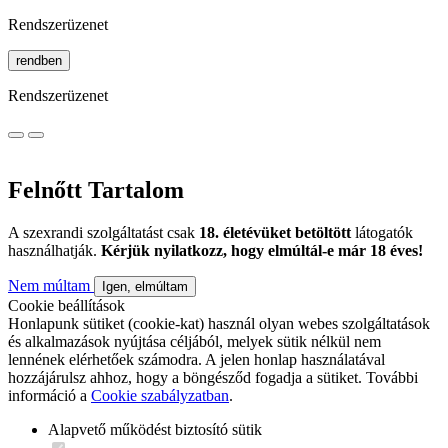
Rendszerüzenet
rendben
Rendszerüzenet
Felnőtt Tartalom
A szexrandi szolgáltatást csak
18. életévüket betöltött
látogatók
használhatják.
Kérjük nyilatkozz, hogy elmúltál-e már 18 éves!
Nem múltam
Igen, elmúltam
Cookie beállítások
Honlapunk sütiket (cookie-kat) használ olyan webes szolgáltatások
és alkalmazások nyújtása céljából, melyek sütik nélkül nem
lennének elérhetőek számodra. A jelen honlap használatával
hozzájárulsz ahhoz, hogy a böngésződ fogadja a sütiket. További
információ a
Cookie szabályzatban
.
Alapvető működést biztosító sütik