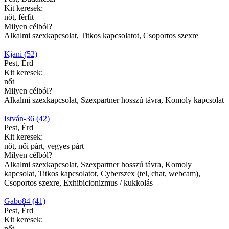
Kit keresek:
nőt, férfit
Milyen célból?
Alkalmi szexkapcsolat, Titkos kapcsolatot, Csoportos szexre
Kjani (52)
Pest, Érd
Kit keresek:
nőt
Milyen célból?
Alkalmi szexkapcsolat, Szexpartner hosszú távra, Komoly kapcsolat
István-36 (42)
Pest, Érd
Kit keresek:
nőt, női párt, vegyes párt
Milyen célból?
Alkalmi szexkapcsolat, Szexpartner hosszú távra, Komoly
kapcsolat, Titkos kapcsolatot, Cyberszex (tel, chat, webcam),
Csoportos szexre, Exhibicionizmus / kukkolás
Gabo84 (41)
Pest, Érd
Kit keresek:
nőt