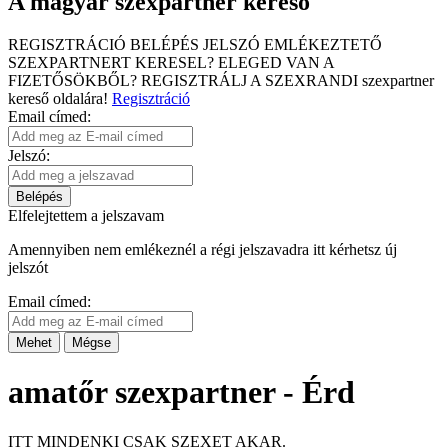
A magyar szexpartner kereső
REGISZTRÁCIÓ
BELÉPÉS
JELSZÓ EMLÉKEZTETŐ
SZEXPARTNERT KERESEL?
ELEGED VAN A
FIZETŐSÖKBŐL?
REGISZTRÁLJ A SZEXRANDI
szexpartner
kereső
oldalára!
Regisztráció
Email címed:
Jelszó:
Belépés
Elfelejtettem a jelszavam
Amennyiben nem emlékeznél a régi jelszavadra itt kérhetsz új
jelszót
Email címed:
Mehet
Mégse
amatőr szexpartner - Érd
ITT MINDENKI CSAK SZEXET AKAR.