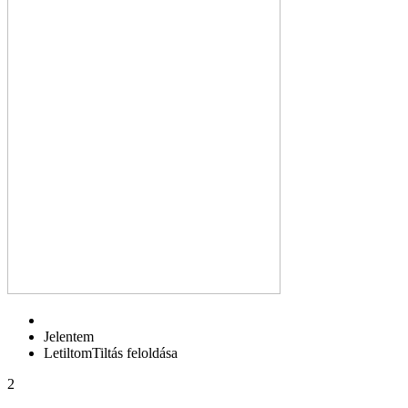
Jelentem
Letiltom
Tiltás feloldása
2