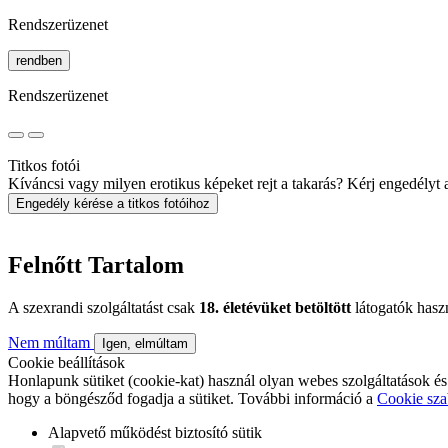
Rendszerüzenet
rendben
Rendszerüzenet
Titkos fotói
Kíváncsi vagy milyen erotikus képeket rejt a takarás? Kérj engedélyt a 
Engedély kérése a titkos fotóihoz
Felnőtt Tartalom
A szexrandi szolgáltatást csak
18. életévüket betöltött
látogatók hasz
Nem múltam
Igen, elmúltam
Cookie beállítások
Honlapunk sütiket (cookie-kat) használ olyan webes szolgáltatások és
hogy a böngésződ fogadja a sütiket. További információ a
Cookie sza
Alapvető működést biztosító sütik