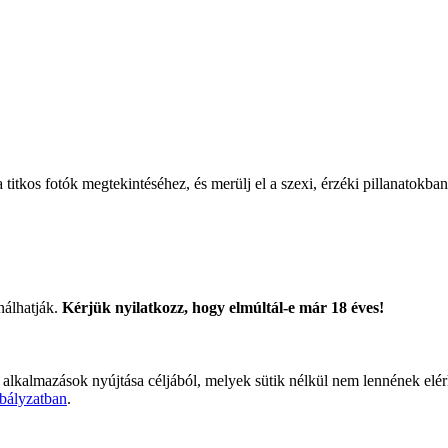
titkos fotók megtekintéséhez, és merülj el a szexi, érzéki pillanatokban
nálhatják.
Kérjük nyilatkozz, hogy elmúltál-e már 18 éves!
 alkalmazások nyújtása céljából, melyek sütik nélkül nem lennének elé
bályzatban
.