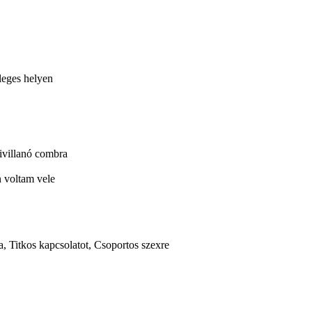
leges helyen
kivillanó combra
 voltam vele
, Titkos kapcsolatot, Csoportos szexre