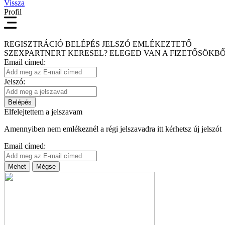
Vissza
Profil
REGISZTRÁCIÓ
BELÉPÉS
JELSZÓ EMLÉKEZTETŐ
SZEXPARTNERT KERESEL?
ELEGED VAN A FIZETŐSÖKBŐ
Email címed:
Jelszó:
Belépés
Elfelejtettem a jelszavam
Amennyiben nem emlékeznél a régi jelszavadra itt kérhetsz új jelszót
Email címed:
Mehet
Mégse