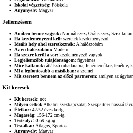
Iskolai végzettség:
Főiskola
Anyanyelv:
Magyar
Jellemzésem
Amiben benne vagyok:
Normál szex, Orális szex, Szex külön
Ha kezdeményezni kell:
szeretek kezdeményezni
Ideális hely ahol szeretkeznék:
A hálószobám
Az én hálószobám:
Modern
Ha szexre kerül a sor:
kezdeményező vagyok
Legjellemzőbb tulajdonságom:
figyelmes
Mire kattanok:
átlátszó ruhadarabra, fehérneműkre, fenékre, 
Mi a legfontosabb a másikban:
a szemei
Mit szeretett bennem az előző partnerem:
amilyen az ágyban
Kit keresek
Kit keresek:
nőt
Milyen célból:
Alkalmi szexkapcsolat, Szexpartner hosszú távra
Életkor:
42-52 éves korig
Magasság:
156-172 cm-ig
Testsúly:
50-69 kg-ig
Testalkat:
Átlagos, Sportos
Anyanyelv:
Magyar