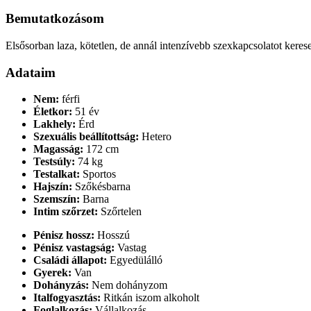
Bemutatkozásom
Elsősorban laza, kötetlen, de annál intenzívebb szexkapcsolatot kere
Adataim
Nem:
férfi
Életkor:
51 év
Lakhely:
Érd
Szexuális beállítottság:
Hetero
Magasság:
172 cm
Testsúly:
74 kg
Testalkat:
Sportos
Hajszín:
Szőkésbarna
Szemszín:
Barna
Intim szőrzet:
Szőrtelen
Pénisz hossz:
Hosszú
Pénisz vastagság:
Vastag
Családi állapot:
Egyedülálló
Gyerek:
Van
Dohányzás:
Nem dohányzom
Italfogyasztás:
Ritkán iszom alkoholt
Foglalkozás:
Vállalkozás