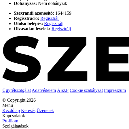
Dohányzás:
Nem dohányzik
Szexrandi azonosító:
1644159
Regisztráció:
Regisztrálj
Utolsó belépés:
Regisztrálj
Olvasatlan levelek:
Regisztrálj
Ügyfélszolgálat
Adatvédelem
ÁSZF
Cookie szabályzat
Impresszum
© Copyright 2026
Menü
Kezdőlap
Keresés
Üzenetek
Kapcsolatok
Profilom
Szolgáltatások