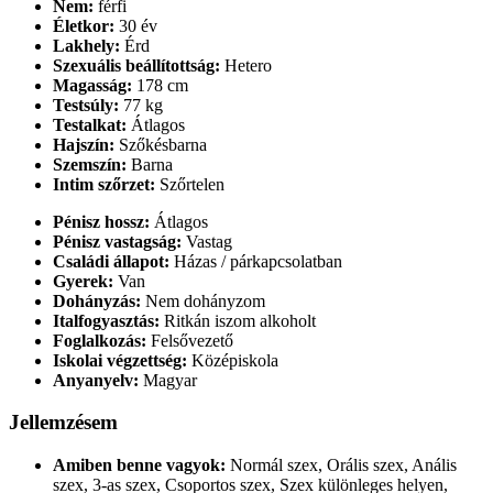
Nem:
férfi
Életkor:
30 év
Lakhely:
Érd
Szexuális beállítottság:
Hetero
Magasság:
178 cm
Testsúly:
77 kg
Testalkat:
Átlagos
Hajszín:
Szőkésbarna
Szemszín:
Barna
Intim szőrzet:
Szőrtelen
Pénisz hossz:
Átlagos
Pénisz vastagság:
Vastag
Családi állapot:
Házas / párkapcsolatban
Gyerek:
Van
Dohányzás:
Nem dohányzom
Italfogyasztás:
Ritkán iszom alkoholt
Foglalkozás:
Felsővezető
Iskolai végzettség:
Középiskola
Anyanyelv:
Magyar
Jellemzésem
Amiben benne vagyok:
Normál szex, Orális szex, Anális
szex, 3-as szex, Csoportos szex, Szex különleges helyen,