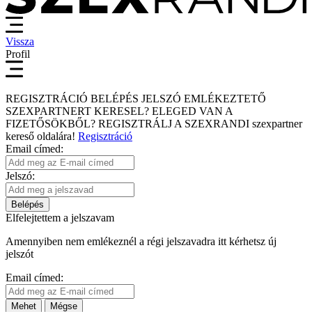
Vissza
Profil
REGISZTRÁCIÓ
BELÉPÉS
JELSZÓ EMLÉKEZTETŐ
SZEXPARTNERT KERESEL?
ELEGED VAN A
FIZETŐSÖKBŐL?
REGISZTRÁLJ A SZEXRANDI
szexpartner
kereső
oldalára!
Regisztráció
Email címed:
Jelszó:
Belépés
Elfelejtettem a jelszavam
Amennyiben nem emlékeznél a régi jelszavadra itt kérhetsz új
jelszót
Email címed:
Mehet
Mégse