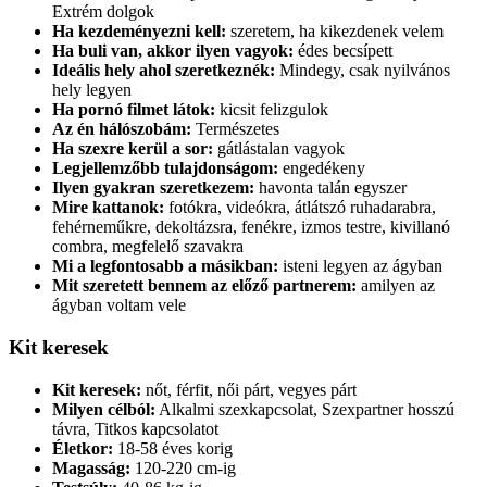
Extrém dolgok
Ha kezdeményezni kell:
szeretem, ha kikezdenek velem
Ha buli van, akkor ilyen vagyok:
édes becsípett
Ideális hely ahol szeretkeznék:
Mindegy, csak nyilvános
hely legyen
Ha pornó filmet látok:
kicsit felizgulok
Az én hálószobám:
Természetes
Ha szexre kerül a sor:
gátlástalan vagyok
Legjellemzőbb tulajdonságom:
engedékeny
Ilyen gyakran szeretkezem:
havonta talán egyszer
Mire kattanok:
fotókra, videókra, átlátszó ruhadarabra,
fehérneműkre, dekoltázsra, fenékre, izmos testre, kivillanó
combra, megfelelő szavakra
Mi a legfontosabb a másikban:
isteni legyen az ágyban
Mit szeretett bennem az előző partnerem:
amilyen az
ágyban voltam vele
Kit keresek
Kit keresek:
nőt, férfit, női párt, vegyes párt
Milyen célból:
Alkalmi szexkapcsolat, Szexpartner hosszú
távra, Titkos kapcsolatot
Életkor:
18-58 éves korig
Magasság:
120-220 cm-ig