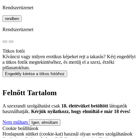
Rendszerüzenet
rendben
Rendszerüzenet
Titkos fotói
Kíváncsi vagy milyen erotikus képeket rejt a takarás? Kérj engedélyt
a titkos fotók megtekintéséhez, és merülj el a szexi, érzéki
pillanatokban.
Engedély kérése a titkos fotóihoz
Felnőtt Tartalom
A szexrandi szolgáltatást csak
18. életévüket betöltött
látogatók
használhatják.
Kérjük nyilatkozz, hogy elmúltál-e már 18 éves!
Nem múltam
Igen, elmúltam
Cookie beállítások
Honlapunk sütiket (cookie-kat) használ olyan webes szolgáltatások