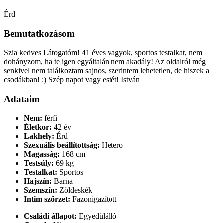
Érd
Bemutatkozásom
Szia kedves Látogatóm! 41 éves vagyok, sportos testalkat, nem
dohányzom, ha te igen egyáltalán nem akadály! Az oldalról még
senkivel nem találkoztam sajnos, szerintem lehetetlen, de hiszek a
csodákban! :) Szép napot vagy estét! István
Adataim
Nem:
férfi
Életkor:
42 év
Lakhely:
Érd
Szexuális beállítottság:
Hetero
Magasság:
168 cm
Testsúly:
69 kg
Testalkat:
Sportos
Hajszín:
Barna
Szemszín:
Zöldeskék
Intim szőrzet:
Fazonigazított
Családi állapot:
Egyedülálló