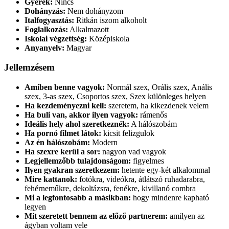
Gyerek:
Nincs
Dohányzás:
Nem dohányzom
Italfogyasztás:
Ritkán iszom alkoholt
Foglalkozás:
Alkalmazott
Iskolai végzettség:
Középiskola
Anyanyelv:
Magyar
Jellemzésem
Amiben benne vagyok:
Normál szex, Orális szex, Anális
szex, 3-as szex, Csoportos szex, Szex különleges helyen
Ha kezdeményezni kell:
szeretem, ha kikezdenek velem
Ha buli van, akkor ilyen vagyok:
rámenős
Ideális hely ahol szeretkeznék:
A hálószobám
Ha pornó filmet látok:
kicsit felizgulok
Az én hálószobám:
Modern
Ha szexre kerül a sor:
nagyon vad vagyok
Legjellemzőbb tulajdonságom:
figyelmes
Ilyen gyakran szeretkezem:
hetente egy-két alkalommal
Mire kattanok:
fotókra, videókra, átlátszó ruhadarabra,
fehérneműkre, dekoltázsra, fenékre, kivillanó combra
Mi a legfontosabb a másikban:
hogy mindenre kapható
legyen
Mit szeretett bennem az előző partnerem:
amilyen az
ágyban voltam vele