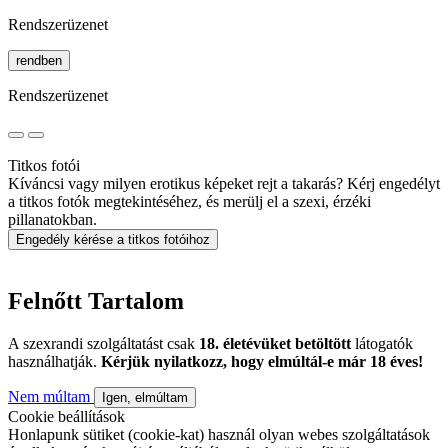
Rendszerüzenet
rendben
Rendszerüzenet
Titkos fotói
Kíváncsi vagy milyen erotikus képeket rejt a takarás? Kérj engedélyt
a titkos fotók megtekintéséhez, és merülj el a szexi, érzéki
pillanatokban.
Engedély kérése a titkos fotóihoz
Felnőtt Tartalom
A szexrandi szolgáltatást csak
18. életévüket betöltött
látogatók
használhatják.
Kérjük nyilatkozz, hogy elmúltál-e már 18 éves!
Nem múltam
Igen, elmúltam
Cookie beállítások
Honlapunk sütiket (cookie-kat) használ olyan webes szolgáltatások