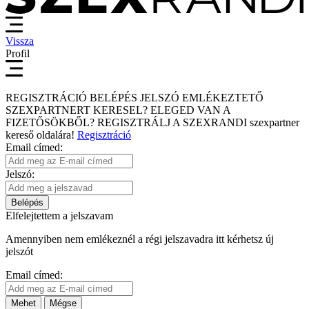
Vissza
Profil
REGISZTRÁCIÓ
BELÉPÉS
JELSZÓ EMLÉKEZTETŐ
SZEXPARTNERT KERESEL?
ELEGED VAN A
FIZETŐSÖKBŐL?
REGISZTRÁLJ A SZEXRANDI
szexpartner
kereső
oldalára!
Regisztráció
Email címed:
Jelszó:
Belépés
Elfelejtettem a jelszavam
Amennyiben nem emlékeznél a régi jelszavadra itt kérhetsz új
jelszót
Email címed:
Mehet
Mégse