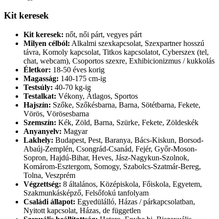
Kit keresek
Kit keresek:
nőt, női párt, vegyes párt
Milyen célból:
Alkalmi szexkapcsolat, Szexpartner hosszú
távra, Komoly kapcsolat, Titkos kapcsolatot, Cyberszex (tel,
chat, webcam), Csoportos szexre, Exhibicionizmus / kukkolás
Életkor:
18-50 éves korig
Magasság:
140-175 cm-ig
Testsúly:
40-70 kg-ig
Testalkat:
Vékony, Átlagos, Sportos
Hajszín:
Szőke, Szőkésbarna, Barna, Sötétbarna, Fekete,
Vörös, Vörösesbarna
Szemszín:
Kék, Zöld, Barna, Szürke, Fekete, Zöldeskék
Anyanyelv:
Magyar
Lakhely:
Budapest, Pest, Baranya, Bács-Kiskun, Borsod-
Abaúj-Zemplén, Csongrád-Csanád, Fejér, Győr-Moson-
Sopron, Hajdú-Bihar, Heves, Jász-Nagykun-Szolnok,
Komárom-Esztergom, Somogy, Szabolcs-Szatmár-Bereg,
Tolna, Veszprém
Végzettség:
8 általános, Középiskola, Főiskola, Egyetem,
Szakmunkásképző, Felsőfokú tanfolyam
Családi állapot:
Egyedülálló, Házas / párkapcsolatban,
Nyitott kapcsolat, Házas, de független