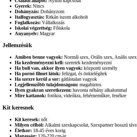
Családi állapot:
Nyitott kapcsolat
Gyerek:
Nincs
Dohányzás:
Dohányzom
Italfogyasztás:
Ritkán iszom alkoholt
Foglalkozás:
Vállalkozás
Iskolai végzettség:
Főiskola
Anyanyelv:
Magyar
Jellemzésük
Amiben benne vagyok:
Normál szex, Orális szex, Anális szex
Ha kezdeményezni kell:
szeretek kezdeményezni
Ha buli van, akkor ilyen vagyok:
központi személy
Ha pornó filmet látok:
felizgat, és önkielégítek
Ha szexre kerül a sor:
gátlástalan vagyok
Legjellemzőbb tulajdonságom:
magabiztos
Ilyen gyakran szeretkezem:
havonta néhány alkalommal
Mire kattanok:
fotókra, videókra, fehérneműkre, fenékre
Kit keresnek
Kit keresek:
nőt
Milyen célból:
Alkalmi szexkapcsolat, Szexpartner hosszú távra
Életkor:
18-45 éves korig
Magasság:
120-220 cm-ig