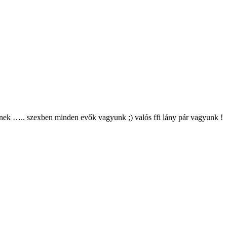
senek ….. szexben minden evők vagyunk ;) valós ffi lány pár vagyunk !