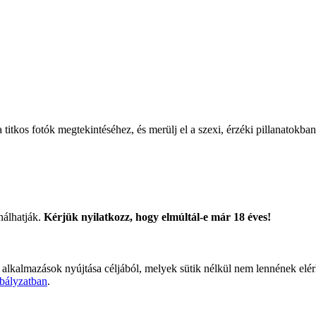
titkos fotók megtekintéséhez, és merülj el a szexi, érzéki pillanatokban
nálhatják.
Kérjük nyilatkozz, hogy elmúltál-e már 18 éves!
 alkalmazások nyújtása céljából, melyek sütik nélkül nem lennének elé
bályzatban
.