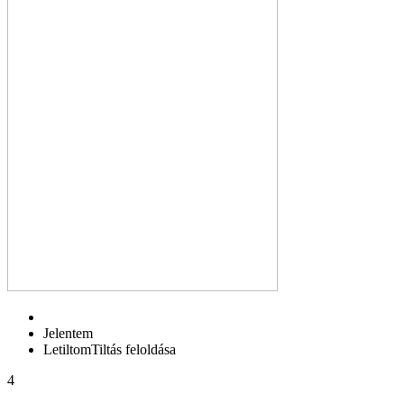
Jelentem
Letiltom
Tiltás feloldása
4