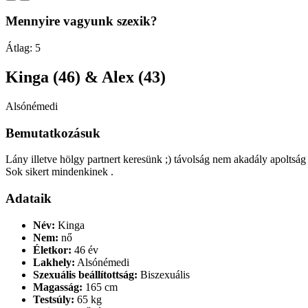
Mennyire vagyunk szexik?
Átlag:
5
Kinga (46) & Alex (43)
Alsónémedi
Bemutatkozásuk
Lány illetve hölgy partnert keresünk ;) távolság nem akadály apoltsá
Sok sikert mindenkinek .
Adataik
Név:
Kinga
Nem:
nő
Életkor:
46 év
Lakhely:
Alsónémedi
Szexuális beállítottság:
Biszexuális
Magasság:
165 cm
Testsúly:
65 kg