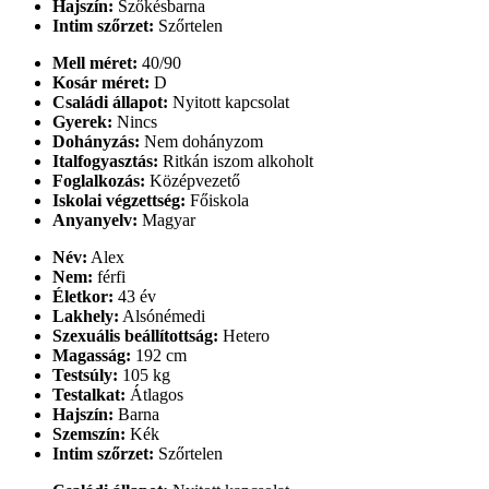
Hajszín:
Szőkésbarna
Intim szőrzet:
Szőrtelen
Mell méret:
40/90
Kosár méret:
D
Családi állapot:
Nyitott kapcsolat
Gyerek:
Nincs
Dohányzás:
Nem dohányzom
Italfogyasztás:
Ritkán iszom alkoholt
Foglalkozás:
Középvezető
Iskolai végzettség:
Főiskola
Anyanyelv:
Magyar
Név:
Alex
Nem:
férfi
Életkor:
43 év
Lakhely:
Alsónémedi
Szexuális beállítottság:
Hetero
Magasság:
192 cm
Testsúly:
105 kg
Testalkat:
Átlagos
Hajszín:
Barna
Szemszín:
Kék
Intim szőrzet:
Szőrtelen