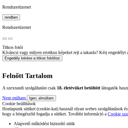
Rendszerüzenet
rendben
Rendszerüzenet
Titkos fotói
Kíváncsi vagy milyen erotikus képeket rejt a takarás? Kérj engedélyt a 
Engedély kérése a titkos fotóihoz
Felnőtt Tartalom
A szexrandi szolgáltatást csak
18. életévüket betöltött
látogatók hasz
Nem múltam
Igen, elmúltam
Cookie beállítások
Honlapunk sütiket (cookie-kat) használ olyan webes szolgáltatások és
hogy a böngésződ fogadja a sütiket. További információ a
Cookie sza
Alapvető működést biztosító sütik