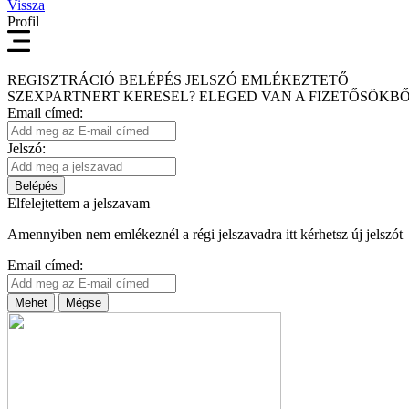
Vissza
Profil
REGISZTRÁCIÓ
BELÉPÉS
JELSZÓ EMLÉKEZTETŐ
SZEXPARTNERT KERESEL?
ELEGED VAN A FIZETŐSÖKBŐ
Email címed:
Jelszó:
Belépés
Elfelejtettem a jelszavam
Amennyiben nem emlékeznél a régi jelszavadra itt kérhetsz új jelszót
Email címed:
Mehet
Mégse