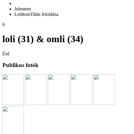
Jelentem
Letiltom
Tiltás feloldása
6
loli (31) & omli (34)
Érd
Publikus fotók