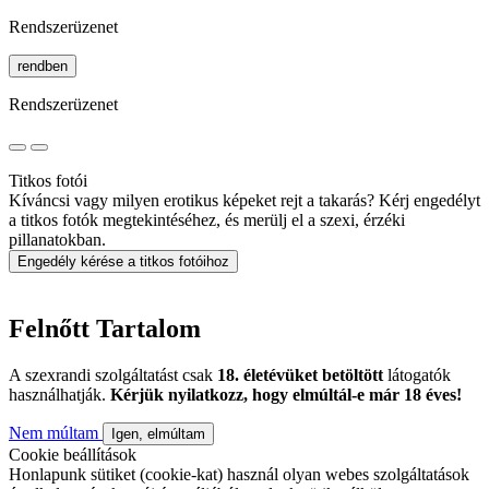
Rendszerüzenet
rendben
Rendszerüzenet
Titkos fotói
Kíváncsi vagy milyen erotikus képeket rejt a takarás? Kérj engedélyt
a titkos fotók megtekintéséhez, és merülj el a szexi, érzéki
pillanatokban.
Engedély kérése a titkos fotóihoz
Felnőtt Tartalom
A szexrandi szolgáltatást csak
18. életévüket betöltött
látogatók
használhatják.
Kérjük nyilatkozz, hogy elmúltál-e már 18 éves!
Nem múltam
Igen, elmúltam
Cookie beállítások
Honlapunk sütiket (cookie-kat) használ olyan webes szolgáltatások