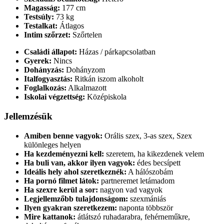
Magasság:
177 cm
Testsúly:
73 kg
Testalkat:
Átlagos
Intim szőrzet:
Szőrtelen
Családi állapot:
Házas / párkapcsolatban
Gyerek:
Nincs
Dohányzás:
Dohányzom
Italfogyasztás:
Ritkán iszom alkoholt
Foglalkozás:
Alkalmazott
Iskolai végzettség:
Középiskola
Jellemzésük
Amiben benne vagyok:
Orális szex, 3-as szex, Szex
különleges helyen
Ha kezdeményezni kell:
szeretem, ha kikezdenek velem
Ha buli van, akkor ilyen vagyok:
édes becsípett
Ideális hely ahol szeretkeznék:
A hálószobám
Ha pornó filmet látok:
partneremet letámadom
Ha szexre kerül a sor:
nagyon vad vagyok
Legjellemzőbb tulajdonságom:
szexmániás
Ilyen gyakran szeretkezem:
naponta többször
Mire kattanok:
átlátszó ruhadarabra, fehérneműkre,