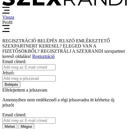
Vissza
Profil
REGISZTRÁCIÓ
BELÉPÉS
JELSZÓ EMLÉKEZTETŐ
SZEXPARTNERT KERESEL?
ELEGED VAN A
FIZETŐSÖKBŐL?
REGISZTRÁLJ A SZEXRANDI
szexpartner
kereső
oldalára!
Regisztráció
Email címed:
Jelszó:
Belépés
Elfelejtettem a jelszavam
Amennyiben nem emlékeznél a régi jelszavadra itt kérhetsz új
jelszót
Email címed:
Mehet
Mégse