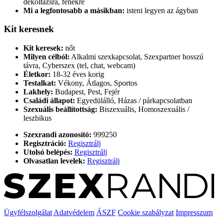
dekoltázsra, fenékre
Mi a legfontosabb a másikban:
isteni legyen az ágyban
Kit keresnek
Kit keresek:
nőt
Milyen célból:
Alkalmi szexkapcsolat, Szexpartner hosszú
távra, Cyberszex (tel, chat, webcam)
Életkor:
18-32 éves korig
Testalkat:
Vékony, Átlagos, Sportos
Lakhely:
Budapest, Pest, Fejér
Családi állapot:
Egyedülálló, Házas / párkapcsolatban
Szexuális beállítottság:
Biszexuális, Homoszexuális /
leszbikus
Szexrandi azonosító:
999250
Regisztráció:
Regisztrálj
Utolsó belépés:
Regisztrálj
Olvasatlan levelek:
Regisztrálj
Ügyfélszolgálat
Adatvédelem
ÁSZF
Cookie szabályzat
Impresszum