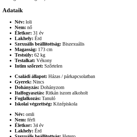
Adataik
Név:
loli
Nem:
nő
Életkor:
31 év
Lakhely:
Érd
Szexuális beállítottság:
Biszexuális
Magasság:
173 cm
Testsúly:
62 kg
Testalkat:
Vékony
Intim szőrzet:
Szőrtelen
Családi állapot:
Házas / párkapcsolatban
Gyerek:
Nincs
Dohányzás:
Dohányzom
Italfogyasztás:
Ritkán iszom alkoholt
Foglalkozás:
Tanuló
Iskolai végzettség:
Középiskola
Név:
omli
Nem:
férfi
Életkor:
34 év
Lakhely:
Érd
Szexuális beállítottság:
Hetero