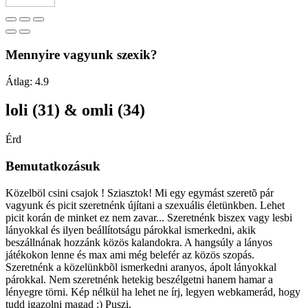
Mennyire vagyunk szexik?
Átlag:
4.9
loli (31) & omli (34)
Érd
Bemutatkozásuk
Közelböl csini csajok ! Sziasztok! Mi egy egymást szeretõ pár
vagyunk és picit szeretnénk újítani a szexuális életünkben. Lehet
picit korán de minket ez nem zavar... Szeretnénk biszex vagy lesbi
lányokkal és ilyen beállítotságu párokkal ismerkedni, akik
beszállnának hozzánk közös kalandokra. A hangsúly a lányos
játékokon lenne és max ami még belefér az közös szopás.
Szeretnénk a közelünkbõl ismerkedni aranyos, ápolt lányokkal
párokkal. Nem szeretnénk hetekig beszélgetni hanem hamar a
lényegre törni. Kép nélkül ha lehet ne írj, legyen webkamerád, hogy
tudd igazolni magad :) Puszi.