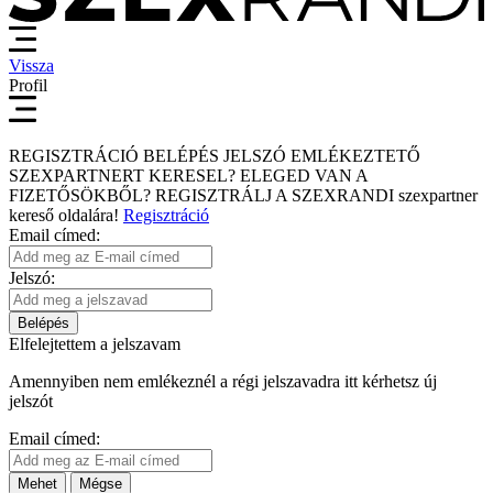
Vissza
Profil
REGISZTRÁCIÓ
BELÉPÉS
JELSZÓ EMLÉKEZTETŐ
SZEXPARTNERT KERESEL?
ELEGED VAN A
FIZETŐSÖKBŐL?
REGISZTRÁLJ A SZEXRANDI
szexpartner
kereső
oldalára!
Regisztráció
Email címed:
Jelszó:
Belépés
Elfelejtettem a jelszavam
Amennyiben nem emlékeznél a régi jelszavadra itt kérhetsz új
jelszót
Email címed:
Mehet
Mégse