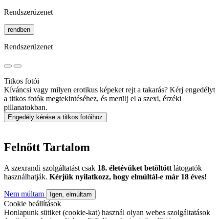
Rendszerüzenet
rendben
Rendszerüzenet
Titkos fotói
Kíváncsi vagy milyen erotikus képeket rejt a takarás? Kérj engedélyt
a titkos fotók megtekintéséhez, és merülj el a szexi, érzéki
pillanatokban.
Engedély kérése a titkos fotóihoz
Felnőtt Tartalom
A szexrandi szolgáltatást csak
18. életévüket betöltött
látogatók
használhatják.
Kérjük nyilatkozz, hogy elmúltál-e már 18 éves!
Nem múltam
Igen, elmúltam
Cookie beállítások
Honlapunk sütiket (cookie-kat) használ olyan webes szolgáltatások