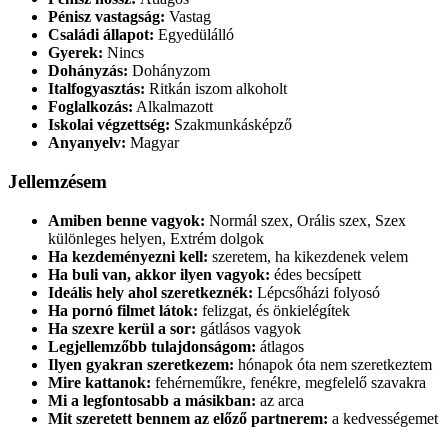
Pénisz vastagság:
Vastag
Családi állapot:
Egyedülálló
Gyerek:
Nincs
Dohányzás:
Dohányzom
Italfogyasztás:
Ritkán iszom alkoholt
Foglalkozás:
Alkalmazott
Iskolai végzettség:
Szakmunkásképző
Anyanyelv:
Magyar
Jellemzésem
Amiben benne vagyok:
Normál szex, Orális szex, Szex
különleges helyen, Extrém dolgok
Ha kezdeményezni kell:
szeretem, ha kikezdenek velem
Ha buli van, akkor ilyen vagyok:
édes becsípett
Ideális hely ahol szeretkeznék:
Lépcsőházi folyosó
Ha pornó filmet látok:
felizgat, és önkielégítek
Ha szexre kerül a sor:
gátlásos vagyok
Legjellemzőbb tulajdonságom:
átlagos
Ilyen gyakran szeretkezem:
hónapok óta nem szeretkeztem
Mire kattanok:
fehérneműkre, fenékre, megfelelő szavakra
Mi a legfontosabb a másikban:
az arca
Mit szeretett bennem az előző partnerem:
a kedvességemet