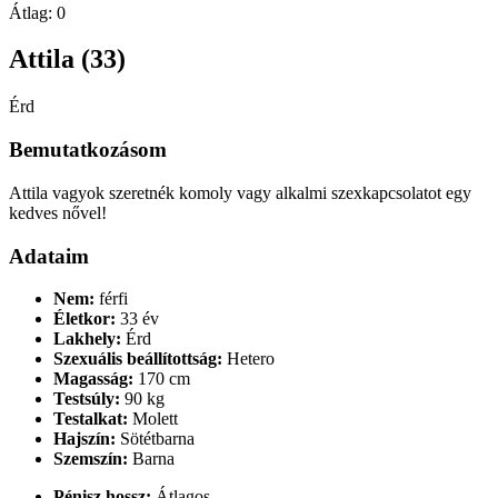
Átlag:
0
Attila (33)
Érd
Bemutatkozásom
Attila vagyok szeretnék komoly vagy alkalmi szexkapcsolatot egy
kedves nővel!
Adataim
Nem:
férfi
Életkor:
33 év
Lakhely:
Érd
Szexuális beállítottság:
Hetero
Magasság:
170 cm
Testsúly:
90 kg
Testalkat:
Molett
Hajszín:
Sötétbarna
Szemszín:
Barna
Pénisz hossz:
Átlagos