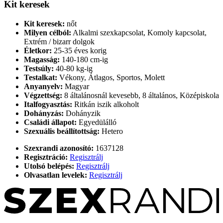
Kit keresek
Kit keresek:
nőt
Milyen célból:
Alkalmi szexkapcsolat, Komoly kapcsolat,
Extrém / bizarr dolgok
Életkor:
25-35 éves korig
Magasság:
140-180 cm-ig
Testsúly:
40-80 kg-ig
Testalkat:
Vékony, Átlagos, Sportos, Molett
Anyanyelv:
Magyar
Végzettség:
8 általánosnál kevesebb, 8 általános, Középiskola
Italfogyasztás:
Ritkán iszik alkoholt
Dohányzás:
Dohányzik
Családi állapot:
Egyedülálló
Szexuális beállítottság:
Hetero
Szexrandi azonosító:
1637128
Regisztráció:
Regisztrálj
Utolsó belépés:
Regisztrálj
Olvasatlan levelek:
Regisztrálj