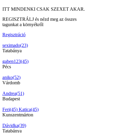
ITT MINDENKI CSAK SZEXET AKAR.
REGISZTRÁLJ és nézd meg az összes
tagunkat a környékről
Regisztráció
seximado(23)
Tatabánya
gaben123(45)
Pécs
aniko(52)
Várdomb
Andrea(51)
Budapest
Feri(45)
Katica(45)
Kunszentmárton
Dávidka(39)
Tatabánya