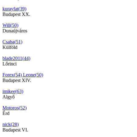
kurayfat(39)
Budapest XX.
Will(50)
Dunaújváros
Csaba(51)
Külföld
blade2011(44)
Lőrinci
Forex(54)
Leone(50)
Budapest XIV.
imikee(63)
Algyő
Motoros(52)
Érd
nick(28)
Budapest VI.