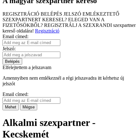
A magyar szexpartner kereső
REGISZTRÁCIÓ
BELÉPÉS
JELSZÓ EMLÉKEZTETŐ
SZEXPARTNERT KERESEL?
ELEGED VAN A
FIZETŐSÖKBŐL?
REGISZTRÁLJ A SZEXRANDI
szexpartner
kereső
oldalára!
Regisztráció
Email címed:
Jelszó:
Belépés
Elfelejtettem a jelszavam
Amennyiben nem emlékeznél a régi jelszavadra itt kérhetsz új
jelszót
Email címed:
Mehet
Mégse
Alkalmi szexpartner -
Kecskemét