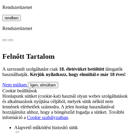
Rendszerüzenet
rendben
Rendszerüzenet
Felnőtt Tartalom
A szexrandi szolgáltatást csak
18. életévüket betöltött
látogatók
használhatják.
Kérjük nyilatkozz, hogy elmúltál-e már 18 éves!
Nem múltam
Igen, elmúltam
Cookie beállítások
Honlapunk sütiket (cookie-kat) használ olyan webes szolgáltatások
és alkalmazások nyújtása céljából, melyek sütik nélkül nem
lennének elérhetőek számodra. A jelen honlap használatával
hozzájárulsz ahhoz, hogy a böngésződ fogadja a sütiket. További
információ a
Cookie szabályzatban
.
Alapvető működést biztosító sütik