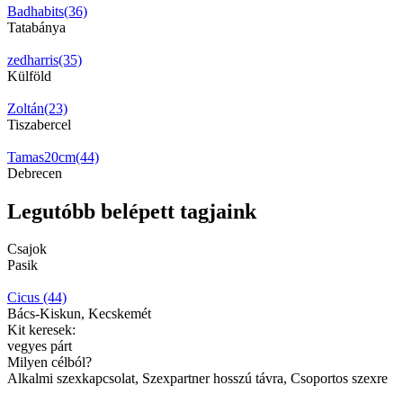
Badhabits(36)
Tatabánya
zedharris(35)
Külföld
Zoltán(23)
Tiszabercel
Tamas20cm(44)
Debrecen
Legutóbb belépett tagjaink
Csajok
Pasik
Cicus (44)
Bács-Kiskun, Kecskemét
Kit keresek:
vegyes párt
Milyen célból?
Alkalmi szexkapcsolat, Szexpartner hosszú távra, Csoportos szexre