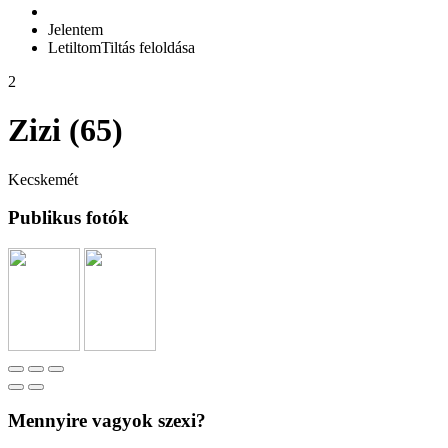
Jelentem
Letiltom
Tiltás feloldása
2
Zizi (65)
Kecskemét
Publikus fotók
Mennyire vagyok szexi?