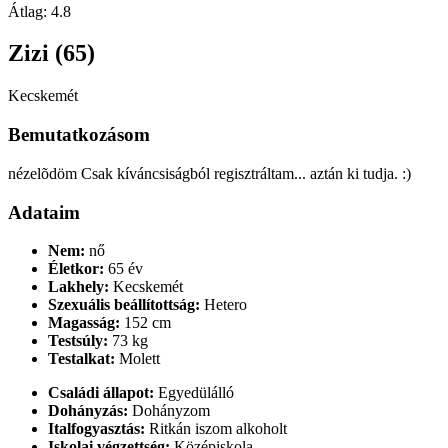
Átlag:
4.8
Zizi (65)
Kecskemét
Bemutatkozásom
nézelõdöm Csak kíváncsiságból regisztráltam... aztán ki tudja. :)
Adataim
Nem:
nő
Életkor:
65 év
Lakhely:
Kecskemét
Szexuális beállítottság:
Hetero
Magasság:
152 cm
Testsúly:
73 kg
Testalkat:
Molett
Családi állapot:
Egyedülálló
Dohányzás:
Dohányzom
Italfogyasztás:
Ritkán iszom alkoholt
Iskolai végzettség:
Középiskola