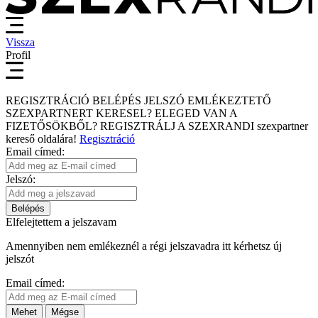
Vissza
Profil
REGISZTRÁCIÓ
BELÉPÉS
JELSZÓ EMLÉKEZTETŐ
SZEXPARTNERT KERESEL?
ELEGED VAN A
FIZETŐSÖKBŐL?
REGISZTRÁLJ A SZEXRANDI
szexpartner
kereső
oldalára!
Regisztráció
Email címed:
Jelszó:
Belépés
Elfelejtettem a jelszavam
Amennyiben nem emlékeznél a régi jelszavadra itt kérhetsz új
jelszót
Email címed:
Mehet
Mégse