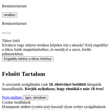
Rendszerüzenet
rendben
Rendszerüzenet
Titkos fotói
Kíváncsi vagy milyen erotikus képeket rejt a takarás? Kérj engedélyt
a titkos fotók megtekintéséhez, és merülj el a szexi, érzéki
pillanatokban.
Engedély kérése a titkos fotóihoz
Felnőtt Tartalom
A szexrandi szolgáltatást csak
18. életévüket betöltött
látogatók
használhatják.
Kérjük nyilatkozz, hogy elmúltál-e már 18 éves!
Nem múltam
Igen, elmúltam
Cookie beállítások
Honlapunk sütiket (cookie-kat) használ olyan webes szolgáltatások