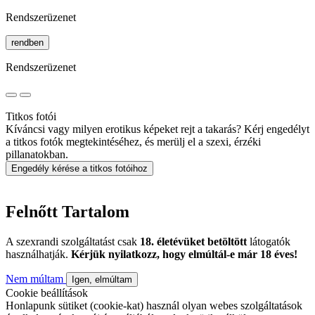
Rendszerüzenet
rendben
Rendszerüzenet
Titkos fotói
Kíváncsi vagy milyen erotikus képeket rejt a takarás? Kérj engedélyt
a titkos fotók megtekintéséhez, és merülj el a szexi, érzéki
pillanatokban.
Engedély kérése a titkos fotóihoz
Felnőtt Tartalom
A szexrandi szolgáltatást csak
18. életévüket betöltött
látogatók
használhatják.
Kérjük nyilatkozz, hogy elmúltál-e már 18 éves!
Nem múltam
Igen, elmúltam
Cookie beállítások
Honlapunk sütiket (cookie-kat) használ olyan webes szolgáltatások