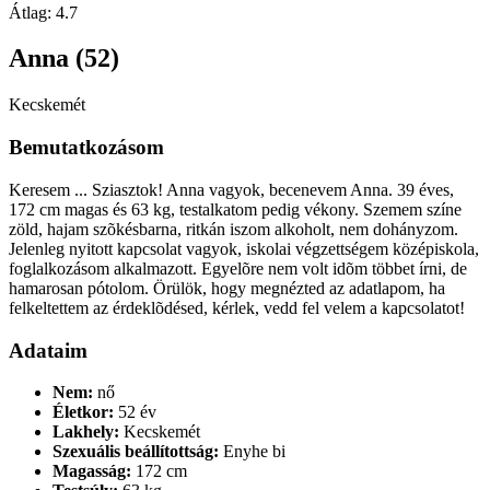
Átlag:
4.7
Anna (52)
Kecskemét
Bemutatkozásom
Keresem ... Sziasztok! Anna vagyok, becenevem Anna. 39 éves,
172 cm magas és 63 kg, testalkatom pedig vékony. Szemem színe
zöld, hajam szõkésbarna, ritkán iszom alkoholt, nem dohányzom.
Jelenleg nyitott kapcsolat vagyok, iskolai végzettségem középiskola,
foglalkozásom alkalmazott. Egyelõre nem volt idõm többet írni, de
hamarosan pótolom. Örülök, hogy megnézted az adatlapom, ha
felkeltettem az érdeklõdésed, kérlek, vedd fel velem a kapcsolatot!
Adataim
Nem:
nő
Életkor:
52 év
Lakhely:
Kecskemét
Szexuális beállítottság:
Enyhe bi
Magasság:
172 cm