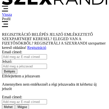
Vissza
Profil
REGISZTRÁCIÓ
BELÉPÉS
JELSZÓ EMLÉKEZTETŐ
SZEXPARTNERT KERESEL?
ELEGED VAN A
FIZETŐSÖKBŐL?
REGISZTRÁLJ A SZEXRANDI
szexpartner
kereső
oldalára!
Regisztráció
Email címed:
Jelszó:
Belépés
Elfelejtettem a jelszavam
Amennyiben nem emlékeznél a régi jelszavadra itt kérhetsz új
jelszót
Email címed:
Mehet
Mégse