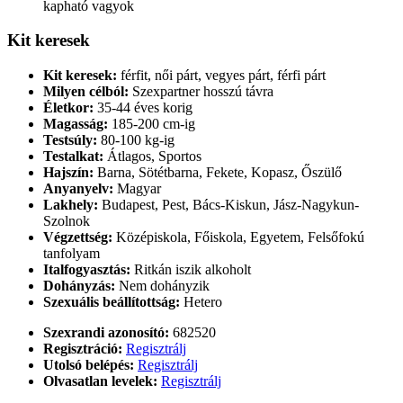
kapható vagyok
Kit keresek
Kit keresek:
férfit, női párt, vegyes párt, férfi párt
Milyen célból:
Szexpartner hosszú távra
Életkor:
35-44 éves korig
Magasság:
185-200 cm-ig
Testsúly:
80-100 kg-ig
Testalkat:
Átlagos, Sportos
Hajszín:
Barna, Sötétbarna, Fekete, Kopasz, Őszülő
Anyanyelv:
Magyar
Lakhely:
Budapest, Pest, Bács-Kiskun, Jász-Nagykun-
Szolnok
Végzettség:
Középiskola, Főiskola, Egyetem, Felsőfokú
tanfolyam
Italfogyasztás:
Ritkán iszik alkoholt
Dohányzás:
Nem dohányzik
Szexuális beállítottság:
Hetero
Szexrandi azonosító:
682520
Regisztráció:
Regisztrálj
Utolsó belépés:
Regisztrálj
Olvasatlan levelek:
Regisztrálj