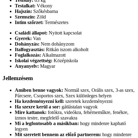
Testsúly:
63 kg
Testalkat:
Vékony
Hajszín:
Szőkésbarna
Szemszín:
Zöld
Intim szőrzet:
Természetes
Családi állapot:
Nyitott kapcsolat
Gyerek:
Van
Dohányzás:
Nem dohányzom
Italfogyasztás:
Ritkán iszom alkoholt
Foglalkozás:
Alkalmazott
Iskolai végzettség:
Középiskola
Anyanyelv:
Magyar
Jellemzésem
Amiben benne vagyok:
Normál szex, Orális szex, 3-as szex,
Párcsere, Csoportos szex, Szex különleges helyen
Ha kezdeményezni kell:
szeretek kezdeményezni
Ha szexre kerül a sor:
gátlástalan vagyok
Mire kattanok:
fotókra, videókra, fehérneműkre, fenékre,
izmos testre, megfelelő szavakra
Mi a legfontosabb a másikban:
hogy mindenre kapható
legyen
Mit szeretett bennem az előző partnerem:
hogy mindenre