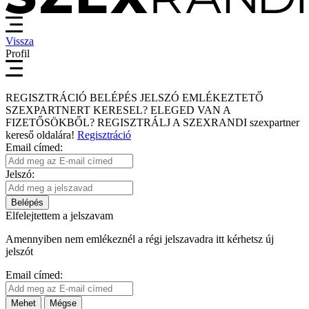
Vissza
Profil
REGISZTRÁCIÓ
BELÉPÉS
JELSZÓ EMLÉKEZTETŐ
SZEXPARTNERT KERESEL?
ELEGED VAN A
FIZETŐSÖKBŐL?
REGISZTRÁLJ A SZEXRANDI
szexpartner
kereső
oldalára!
Regisztráció
Email címed:
Jelszó:
Belépés
Elfelejtettem a jelszavam
Amennyiben nem emlékeznél a régi jelszavadra itt kérhetsz új
jelszót
Email címed:
Mehet
Mégse