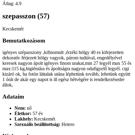
Átlag:
4.9
szepasszon (57)
Kecskemét
Bemutatkozásom
igényes szépasszony ,kifinomult ,érzéki hölgy 40 es kifejezetten
dekoratív férjezett hölgy vagyok, párom tudtával, engedélyével
keresek nagyon ápolt igényes finom urakat,min 27 legyél max 55 és
max:115 kg,higiéniára és ápoltságra nagyon odafigyelő legyél. cigi
kizáró ok, ha fotón láttalak utána léphetünk tovább, lehetünk együtt
1 órát de akár egy napot is ill egész hétvégére is rendelkezésedre
állok,
Adataim
Nem:
nő
Életkor:
57 év
Lakhely:
Kecskemét
Szexuális beállítottság:
Hetero