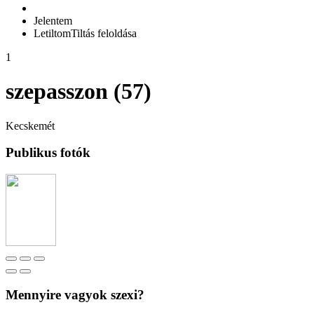
Jelentem
Letiltom
Tiltás feloldása
1
szepasszon (57)
Kecskemét
Publikus fotók
Mennyire vagyok szexi?