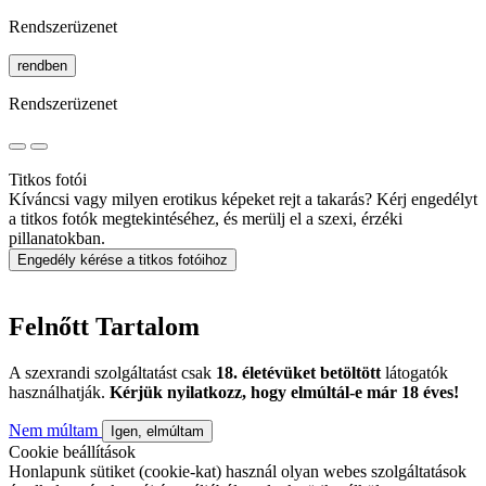
Rendszerüzenet
rendben
Rendszerüzenet
Titkos fotói
Kíváncsi vagy milyen erotikus képeket rejt a takarás? Kérj engedélyt
a titkos fotók megtekintéséhez, és merülj el a szexi, érzéki
pillanatokban.
Engedély kérése a titkos fotóihoz
Felnőtt Tartalom
A szexrandi szolgáltatást csak
18. életévüket betöltött
látogatók
használhatják.
Kérjük nyilatkozz, hogy elmúltál-e már 18 éves!
Nem múltam
Igen, elmúltam
Cookie beállítások
Honlapunk sütiket (cookie-kat) használ olyan webes szolgáltatások