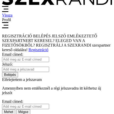
Vissza
Profil
REGISZTRÁCIÓ
BELÉPÉS
JELSZÓ EMLÉKEZTETŐ
SZEXPARTNERT KERESEL?
ELEGED VAN A
FIZETŐSÖKBŐL?
REGISZTRÁLJ A SZEXRANDI
szexpartner
kereső
oldalára!
Regisztráció
Email címed:
Jelszó:
Belépés
Elfelejtettem a jelszavam
Amennyiben nem emlékeznél a régi jelszavadra itt kérhetsz új
jelszót
Email címed:
Mehet
Mégse