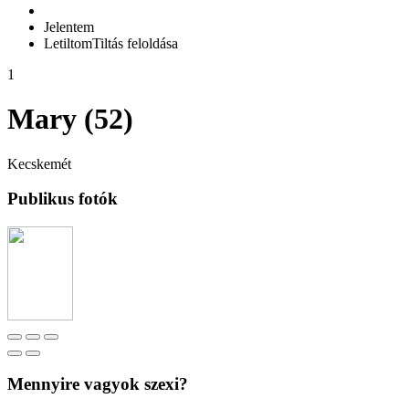
Jelentem
Letiltom
Tiltás feloldása
1
Mary (52)
Kecskemét
Publikus fotók
Mennyire vagyok szexi?