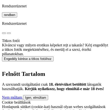
Rendszerüzenet
rendben
Rendszerüzenet
Titkos fotói
Kíváncsi vagy milyen erotikus képeket rejt a takarás? Kérj engedélyt
a titkos fotók megtekintéséhez, és merülj el a szexi, érzéki
pillanatokban.
Engedély kérése a titkos fotóihoz
Felnőtt Tartalom
A szexrandi szolgáltatást csak
18. életévüket betöltött
látogatók
használhatják.
Kérjük nyilatkozz, hogy elmúltál-e már 18 éves!
Nem múltam
Igen, elmúltam
Cookie beállítások
Honlapunk sütiket (cookie-kat) használ olyan webes szolgáltatások