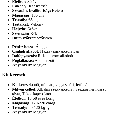
Életkor:
36 év
Lakhely:
Kecskemét
Szexuális beállítottság:
Hetero
Magasság:
186 cm
Testsúly:
65 kg
Testalkat:
Vékony
Hajszín:
Szőke
Szemszín:
Kék
Intim szőrzet:
Szőrtelen
Pénisz hossz:
Átlagos
Családi állapot:
Házas / párkapcsolatban
Italfogyasztás:
Ritkán iszom alkoholt
Foglalkozás:
Alkalmazott
Anyanyelv:
Magyar
Kit keresek
Kit keresek:
nőt, női párt, vegyes párt, férfi párt
Milyen célból:
Alkalmi szexkapcsolat, Szexpartner hosszú
távra, Titkos kapcsolatot
Életkor:
18-58 éves korig
Magasság:
120-220 cm-ig
Testsúly:
40-120 kg-ig
Anyanyelv:
Magyar