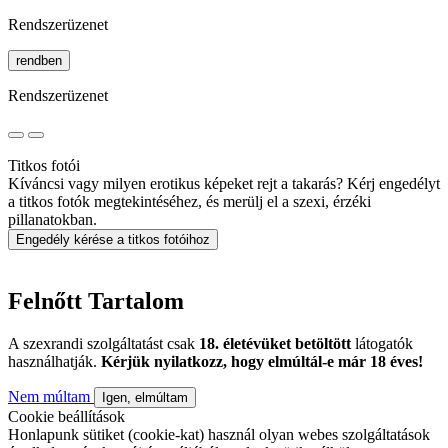
Rendszerüzenet
rendben
Rendszerüzenet
Titkos fotói
Kíváncsi vagy milyen erotikus képeket rejt a takarás? Kérj engedélyt
a titkos fotók megtekintéséhez, és merülj el a szexi, érzéki
pillanatokban.
Engedély kérése a titkos fotóihoz
Felnőtt Tartalom
A szexrandi szolgáltatást csak
18. életévüket betöltött
látogatók
használhatják.
Kérjük nyilatkozz, hogy elmúltál-e már 18 éves!
Nem múltam
Igen, elmúltam
Cookie beállítások
Honlapunk sütiket (cookie-kat) használ olyan webes szolgáltatások