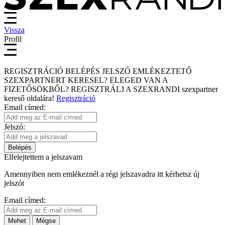
Vissza
Profil
REGISZTRÁCIÓ
BELÉPÉS
JELSZÓ EMLÉKEZTETŐ
SZEXPARTNERT KERESEL?
ELEGED VAN A
FIZETŐSÖKBŐL?
REGISZTRÁLJ A SZEXRANDI
szexpartner
kereső
oldalára!
Regisztráció
Email címed:
Jelszó:
Belépés
Elfelejtettem a jelszavam
Amennyiben nem emlékeznél a régi jelszavadra itt kérhetsz új
jelszót
Email címed:
Mehet
Mégse