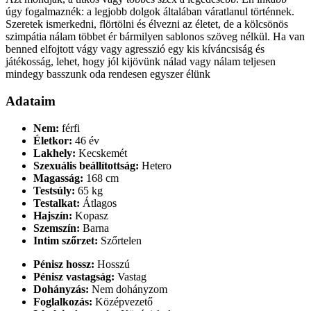
úgy fogalmaznék: a legjobb dolgok általában váratlanul történnek.
Szeretek ismerkedni, flörtölni és élvezni az életet, de a kölcsönös
szimpátia nálam többet ér bármilyen sablonos szöveg nélkül. Ha van
benned elfojtott vágy vagy agresszió egy kis kíváncsiság és
játékosság, lehet, hogy jól kijövünk nálad vagy nálam teljesen
mindegy basszunk oda rendesen egyszer élünk
Adataim
Nem:
férfi
Életkor:
46 év
Lakhely:
Kecskemét
Szexuális beállítottság:
Hetero
Magasság:
168 cm
Testsúly:
65 kg
Testalkat:
Átlagos
Hajszín:
Kopasz
Szemszín:
Barna
Intim szőrzet:
Szőrtelen
Pénisz hossz:
Hosszú
Pénisz vastagság:
Vastag
Dohányzás:
Nem dohányzom
Foglalkozás:
Középvezető