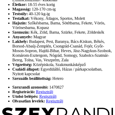
Életkor:
18-55 éves korig
Magasság:
120-170 cm-ig
Testsúly:
40-120 kg-ig
Testalkat:
Vékony, Átlagos, Sportos, Molett
Hajszín:
Szőkésbarna, Barna, Sötétbarna, Fekete, Vörös,
Vörösesbarna, Kopasz
Szemszín:
Kék, Zöld, Barna, Szürke, Fekete, Zöldeskék
Anyanyelv:
Magyar
Lakhely:
Budapest, Pest, Baranya, Bács-Kiskun, Békés,
Borsod-Abaúj-Zemplén, Csongrád-Csanád, Fejér, Győr-
Moson-Sopron, Hajdú-Bihar, Heves, Jász-Nagykun-Szolnok,
Komárom-Esztergom, Nógrád, Somogy, Szabolcs-Szatmár-
Bereg, Tolna, Vas, Veszprém, Zala
Végzettség:
Középiskola, Szakmunkásképző
Családi állapot:
Egyedülálló, Házas / párkapcsolatban,
Nyitott kapcsolat
Szexuális beállítottság:
Hetero
Szexrandi azonosító:
1470827
Regisztráció:
Regisztrálj
Utolsó belépés:
Regisztrálj
Olvasatlan levelek:
Regisztrálj