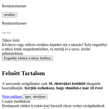
Rendszerüzenet
rendben
Rendszerüzenet
Titkos fotói
Kíváncsi vagy milyen erotikus képeket rejt a takarás? Kérj engedélyt
a titkos fotók megtekintéséhez, és merülj el a szexi, érzéki
pillanatokban.
Engedély kérése a titkos fotóihoz
Felnőtt Tartalom
A szexrandi szolgáltatást csak
18. életévüket betöltött
látogatók
használhatják.
Kérjük nyilatkozz, hogy elmúltál-e már 18 éves!
Nem múltam
Igen, elmúltam
Cookie beállítások
Honlapunk sütiket (cookie-kat) használ olyan webes szolgáltatások