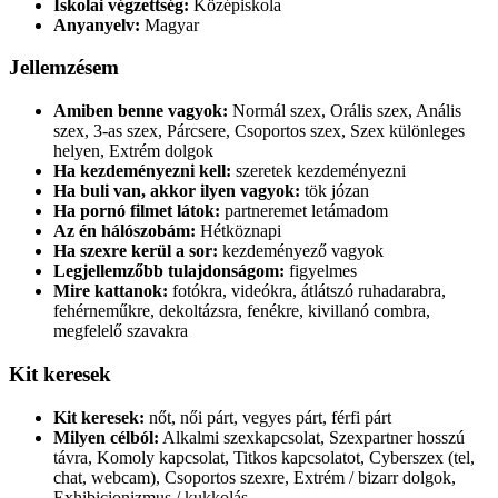
Iskolai végzettség:
Középiskola
Anyanyelv:
Magyar
Jellemzésem
Amiben benne vagyok:
Normál szex, Orális szex, Anális
szex, 3-as szex, Párcsere, Csoportos szex, Szex különleges
helyen, Extrém dolgok
Ha kezdeményezni kell:
szeretek kezdeményezni
Ha buli van, akkor ilyen vagyok:
tök józan
Ha pornó filmet látok:
partneremet letámadom
Az én hálószobám:
Hétköznapi
Ha szexre kerül a sor:
kezdeményező vagyok
Legjellemzőbb tulajdonságom:
figyelmes
Mire kattanok:
fotókra, videókra, átlátszó ruhadarabra,
fehérneműkre, dekoltázsra, fenékre, kivillanó combra,
megfelelő szavakra
Kit keresek
Kit keresek:
nőt, női párt, vegyes párt, férfi párt
Milyen célból:
Alkalmi szexkapcsolat, Szexpartner hosszú
távra, Komoly kapcsolat, Titkos kapcsolatot, Cyberszex (tel,
chat, webcam), Csoportos szexre, Extrém / bizarr dolgok,
Exhibicionizmus / kukkolás