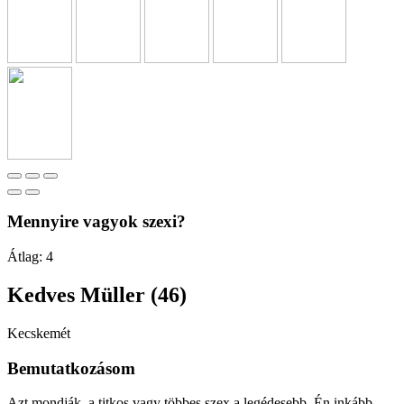
Mennyire vagyok szexi?
Átlag:
4
Kedves Müller (46)
Kecskemét
Bemutatkozásom
Azt mondják, a titkos vagy többes szex a legédesebb. Én inkább