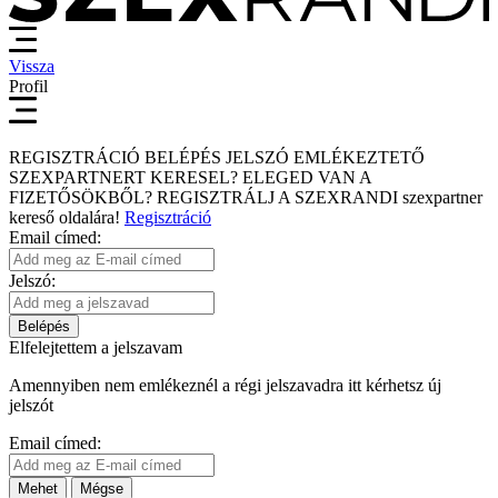
Vissza
Profil
REGISZTRÁCIÓ
BELÉPÉS
JELSZÓ EMLÉKEZTETŐ
SZEXPARTNERT KERESEL?
ELEGED VAN A
FIZETŐSÖKBŐL?
REGISZTRÁLJ A SZEXRANDI
szexpartner
kereső
oldalára!
Regisztráció
Email címed:
Jelszó:
Belépés
Elfelejtettem a jelszavam
Amennyiben nem emlékeznél a régi jelszavadra itt kérhetsz új
jelszót
Email címed:
Mehet
Mégse