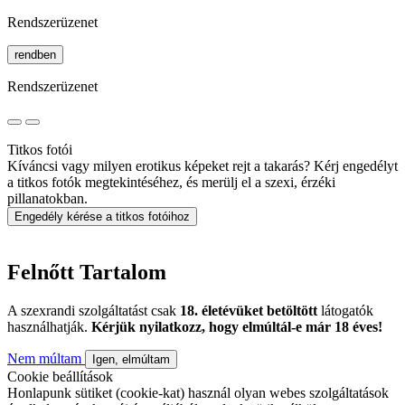
Rendszerüzenet
rendben
Rendszerüzenet
Titkos fotói
Kíváncsi vagy milyen erotikus képeket rejt a takarás? Kérj engedélyt
a titkos fotók megtekintéséhez, és merülj el a szexi, érzéki
pillanatokban.
Engedély kérése a titkos fotóihoz
Felnőtt Tartalom
A szexrandi szolgáltatást csak
18. életévüket betöltött
látogatók
használhatják.
Kérjük nyilatkozz, hogy elmúltál-e már 18 éves!
Nem múltam
Igen, elmúltam
Cookie beállítások
Honlapunk sütiket (cookie-kat) használ olyan webes szolgáltatások