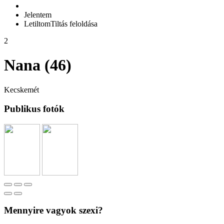
Jelentem
Letiltom
Tiltás feloldása
2
Nana (46)
Kecskemét
Publikus fotók
Mennyire vagyok szexi?