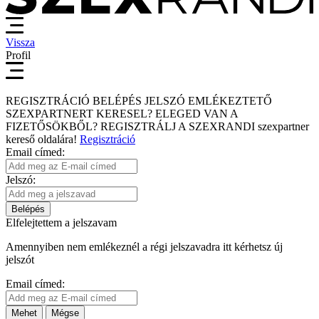
Vissza
Profil
REGISZTRÁCIÓ
BELÉPÉS
JELSZÓ EMLÉKEZTETŐ
SZEXPARTNERT KERESEL?
ELEGED VAN A
FIZETŐSÖKBŐL?
REGISZTRÁLJ A SZEXRANDI
szexpartner
kereső
oldalára!
Regisztráció
Email címed:
Jelszó:
Belépés
Elfelejtettem a jelszavam
Amennyiben nem emlékeznél a régi jelszavadra itt kérhetsz új
jelszót
Email címed:
Mehet
Mégse