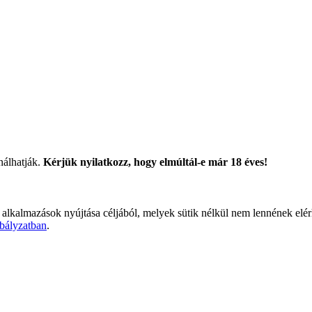
nálhatják.
Kérjük nyilatkozz, hogy elmúltál-e már 18 éves!
 alkalmazások nyújtása céljából, melyek sütik nélkül nem lennének elé
bályzatban
.