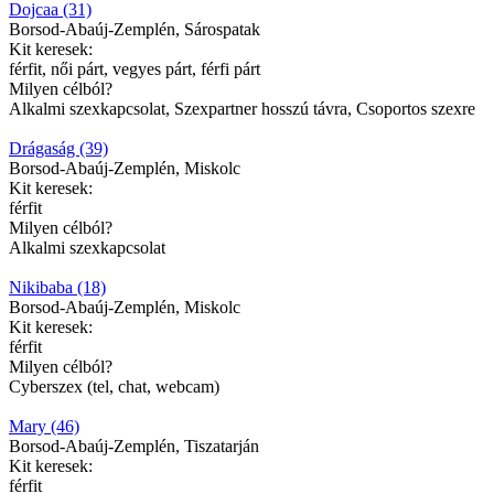
Dojcaa (31)
Borsod-Abaúj-Zemplén, Sárospatak
Kit keresek:
férfit, női párt, vegyes párt, férfi párt
Milyen célból?
Alkalmi szexkapcsolat, Szexpartner hosszú távra, Csoportos szexre
Drágaság (39)
Borsod-Abaúj-Zemplén, Miskolc
Kit keresek:
férfit
Milyen célból?
Alkalmi szexkapcsolat
Nikibaba (18)
Borsod-Abaúj-Zemplén, Miskolc
Kit keresek:
férfit
Milyen célból?
Cyberszex (tel, chat, webcam)
Mary (46)
Borsod-Abaúj-Zemplén, Tiszatarján
Kit keresek:
férfit