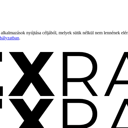
 alkalmazások nyújtása céljából, melyek sütik nélkül nem lennének elé
bályzatban
.