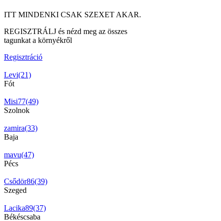
ITT MINDENKI CSAK SZEXET AKAR.
REGISZTRÁLJ és nézd meg az összes
tagunkat a környékről
Regisztráció
Levi(21)
Fót
Misi77(49)
Szolnok
zamira(33)
Baja
mavu(47)
Pécs
Csődör86(39)
Szeged
Lacika89(37)
Békéscsaba