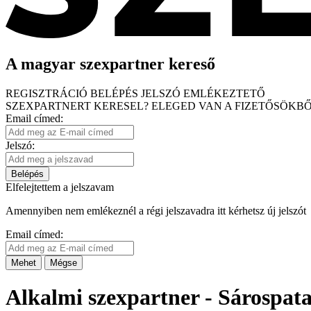
A magyar szexpartner kereső
REGISZTRÁCIÓ
BELÉPÉS
JELSZÓ EMLÉKEZTETŐ
SZEXPARTNERT KERESEL?
ELEGED VAN A FIZETŐSÖKBŐ
Email címed:
Jelszó:
Belépés
Elfelejtettem a jelszavam
Amennyiben nem emlékeznél a régi jelszavadra itt kérhetsz új jelszót
Email címed:
Mehet
Mégse
Alkalmi szexpartner - Sárospat