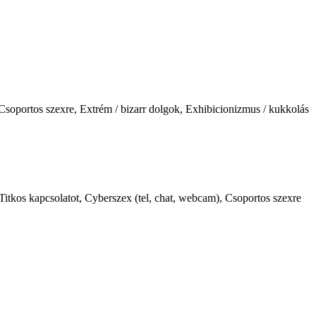
 Csoportos szexre, Extrém / bizarr dolgok, Exhibicionizmus / kukkolás
itkos kapcsolatot, Cyberszex (tel, chat, webcam), Csoportos szexre