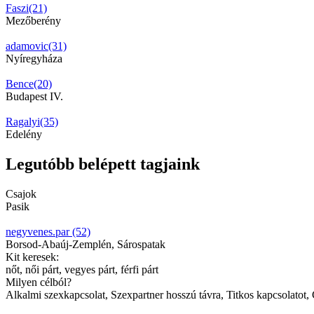
Faszi(21)
Mezőberény
adamovic(31)
Nyíregyháza
Bence(20)
Budapest IV.
Ragalyi(35)
Edelény
Legutóbb belépett tagjaink
Csajok
Pasik
negyvenes.par (52)
Borsod-Abaúj-Zemplén, Sárospatak
Kit keresek:
nőt, női párt, vegyes párt, férfi párt
Milyen célból?
Alkalmi szexkapcsolat, Szexpartner hosszú távra, Titkos kapcsolatot,