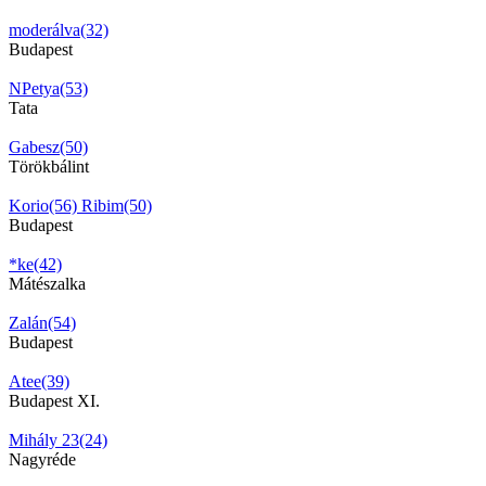
moderálva(32)
Budapest
NPetya(53)
Tata
Gabesz(50)
Törökbálint
Korio(56)
Ribim(50)
Budapest
*ke(42)
Mátészalka
Zalán(54)
Budapest
Atee(39)
Budapest XI.
Mihály 23(24)
Nagyréde