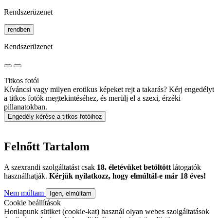
Rendszerüzenet
rendben
Rendszerüzenet
Titkos fotói
Kíváncsi vagy milyen erotikus képeket rejt a takarás? Kérj engedélyt
a titkos fotók megtekintéséhez, és merülj el a szexi, érzéki
pillanatokban.
Engedély kérése a titkos fotóihoz
Felnőtt Tartalom
A szexrandi szolgáltatást csak
18. életévüket betöltött
látogatók
használhatják.
Kérjük nyilatkozz, hogy elmúltál-e már 18 éves!
Nem múltam
Igen, elmúltam
Cookie beállítások
Honlapunk sütiket (cookie-kat) használ olyan webes szolgáltatások