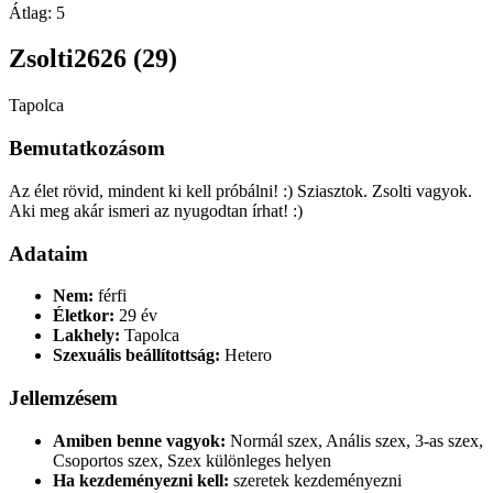
Átlag:
5
Zsolti2626 (29)
Tapolca
Bemutatkozásom
Az élet rövid, mindent ki kell próbálni! :) Sziasztok. Zsolti vagyok.
Aki meg akár ismeri az nyugodtan írhat! :)
Adataim
Nem:
férfi
Életkor:
29 év
Lakhely:
Tapolca
Szexuális beállítottság:
Hetero
Jellemzésem
Amiben benne vagyok:
Normál szex, Anális szex, 3-as szex,
Csoportos szex, Szex különleges helyen
Ha kezdeményezni kell:
szeretek kezdeményezni