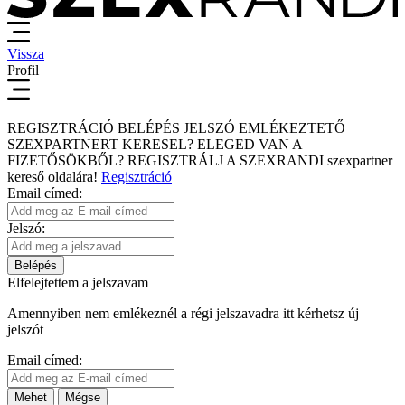
Vissza
Profil
REGISZTRÁCIÓ
BELÉPÉS
JELSZÓ EMLÉKEZTETŐ
SZEXPARTNERT KERESEL?
ELEGED VAN A
FIZETŐSÖKBŐL?
REGISZTRÁLJ A SZEXRANDI
szexpartner
kereső
oldalára!
Regisztráció
Email címed:
Jelszó:
Belépés
Elfelejtettem a jelszavam
Amennyiben nem emlékeznél a régi jelszavadra itt kérhetsz új
jelszót
Email címed:
Mehet
Mégse