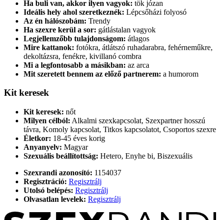
Ha buli van, akkor ilyen vagyok:
tök józan
Ideális hely ahol szeretkeznék:
Lépcsőházi folyosó
Az én hálószobám:
Trendy
Ha szexre kerül a sor:
gátlástalan vagyok
Legjellemzőbb tulajdonságom:
átlagos
Mire kattanok:
fotókra, átlátszó ruhadarabra, fehérneműkre,
dekoltázsra, fenékre, kivillanó combra
Mi a legfontosabb a másikban:
az arca
Mit szeretett bennem az előző partnerem:
a humorom
Kit keresek
Kit keresek:
nőt
Milyen célból:
Alkalmi szexkapcsolat, Szexpartner hosszú
távra, Komoly kapcsolat, Titkos kapcsolatot, Csoportos szexre
Életkor:
18-45 éves korig
Anyanyelv:
Magyar
Szexuális beállítottság:
Hetero, Enyhe bi, Biszexuális
Szexrandi azonosító:
1154037
Regisztráció:
Regisztrálj
Utolsó belépés:
Regisztrálj
Olvasatlan levelek:
Regisztrálj