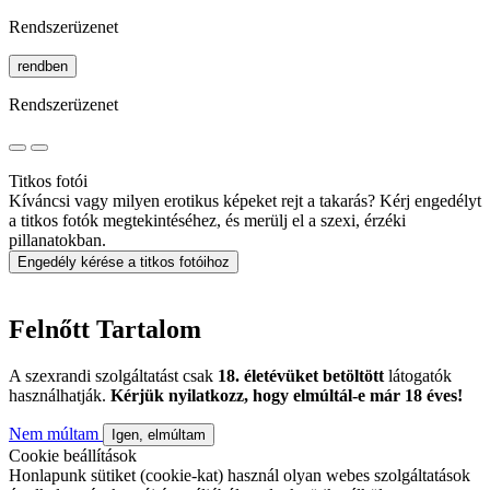
Rendszerüzenet
rendben
Rendszerüzenet
Titkos fotói
Kíváncsi vagy milyen erotikus képeket rejt a takarás? Kérj engedélyt
a titkos fotók megtekintéséhez, és merülj el a szexi, érzéki
pillanatokban.
Engedély kérése a titkos fotóihoz
Felnőtt Tartalom
A szexrandi szolgáltatást csak
18. életévüket betöltött
látogatók
használhatják.
Kérjük nyilatkozz, hogy elmúltál-e már 18 éves!
Nem múltam
Igen, elmúltam
Cookie beállítások
Honlapunk sütiket (cookie-kat) használ olyan webes szolgáltatások