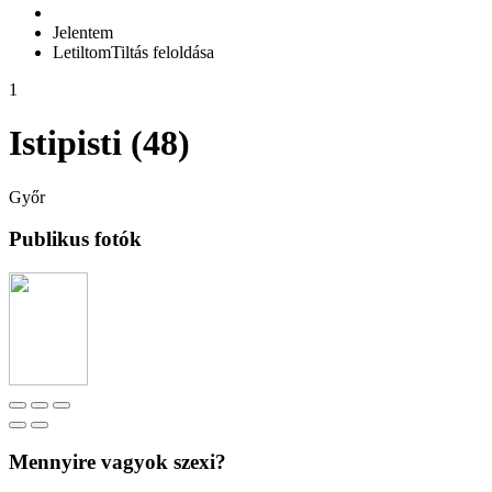
Jelentem
Letiltom
Tiltás feloldása
1
Istipisti (48)
Győr
Publikus fotók
Mennyire vagyok szexi?