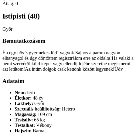
Átlag:
0
Istipisti (48)
Győr
Bemutatkozásom
Én egy nős 3 gyermekes férfi vagyok.Sajnos a párom nagyon
elhanyagol és úgy döntöttem regisztrálom erre az oldalra!Ha valaki a
nemi szervéről küld képet vagy ellendíj fejébe szeretne megismerni
azt letiltom!Az intim dolgok csak kettönk között legyenek!Üdv
Adataim
Nem:
férfi
Életkor:
48 év
Lakhely:
Győr
Szexuális beállítottság:
Hetero
Magasság:
169 cm
Testsúly:
65 kg
Testalkat:
Vékony
Hajszín:
Barna