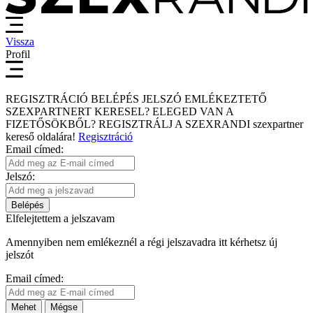
Vissza
Profil
REGISZTRÁCIÓ
BELÉPÉS
JELSZÓ EMLÉKEZTETŐ
SZEXPARTNERT KERESEL?
ELEGED VAN A
FIZETŐSÖKBŐL?
REGISZTRÁLJ A SZEXRANDI
szexpartner
kereső
oldalára!
Regisztráció
Email címed:
Jelszó:
Belépés
Elfelejtettem a jelszavam
Amennyiben nem emlékeznél a régi jelszavadra itt kérhetsz új
jelszót
Email címed:
Mehet
Mégse