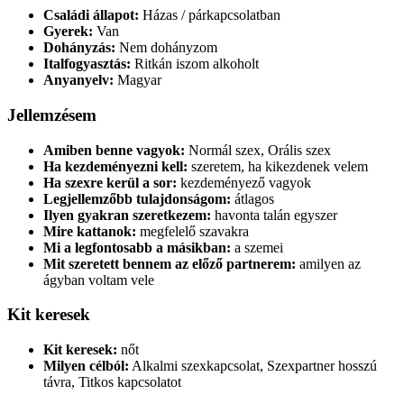
Családi állapot:
Házas / párkapcsolatban
Gyerek:
Van
Dohányzás:
Nem dohányzom
Italfogyasztás:
Ritkán iszom alkoholt
Anyanyelv:
Magyar
Jellemzésem
Amiben benne vagyok:
Normál szex, Orális szex
Ha kezdeményezni kell:
szeretem, ha kikezdenek velem
Ha szexre kerül a sor:
kezdeményező vagyok
Legjellemzőbb tulajdonságom:
átlagos
Ilyen gyakran szeretkezem:
havonta talán egyszer
Mire kattanok:
megfelelő szavakra
Mi a legfontosabb a másikban:
a szemei
Mit szeretett bennem az előző partnerem:
amilyen az
ágyban voltam vele
Kit keresek
Kit keresek:
nőt
Milyen célból:
Alkalmi szexkapcsolat, Szexpartner hosszú
távra, Titkos kapcsolatot