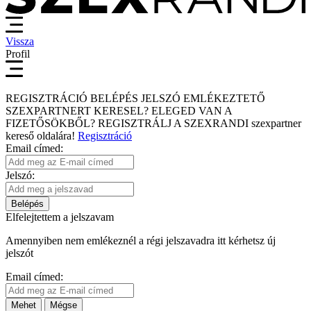
Vissza
Profil
REGISZTRÁCIÓ
BELÉPÉS
JELSZÓ EMLÉKEZTETŐ
SZEXPARTNERT KERESEL?
ELEGED VAN A
FIZETŐSÖKBŐL?
REGISZTRÁLJ A SZEXRANDI
szexpartner
kereső
oldalára!
Regisztráció
Email címed:
Jelszó:
Belépés
Elfelejtettem a jelszavam
Amennyiben nem emlékeznél a régi jelszavadra itt kérhetsz új
jelszót
Email címed:
Mehet
Mégse