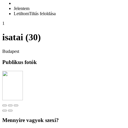
Jelentem
Letiltom
Tiltás feloldása
1
isatai (30)
Budapest
Publikus fotók
Mennyire vagyok szexi?