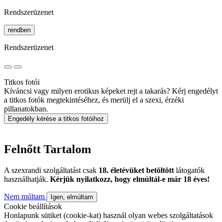
Rendszerüzenet
rendben
Rendszerüzenet
Titkos fotói
Kíváncsi vagy milyen erotikus képeket rejt a takarás? Kérj engedélyt
a titkos fotók megtekintéséhez, és merülj el a szexi, érzéki
pillanatokban.
Engedély kérése a titkos fotóihoz
Felnőtt Tartalom
A szexrandi szolgáltatást csak
18. életévüket betöltött
látogatók
használhatják.
Kérjük nyilatkozz, hogy elmúltál-e már 18 éves!
Nem múltam
Igen, elmúltam
Cookie beállítások
Honlapunk sütiket (cookie-kat) használ olyan webes szolgáltatások