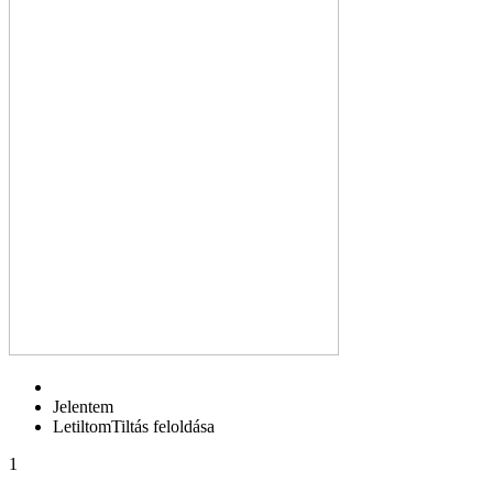
Jelentem
Letiltom
Tiltás feloldása
1