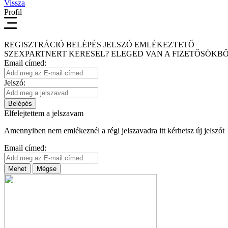
Vissza
Profil
REGISZTRÁCIÓ
BELÉPÉS
JELSZÓ EMLÉKEZTETŐ
SZEXPARTNERT KERESEL?
ELEGED VAN A FIZETŐSÖKBŐ
Email címed:
Jelszó:
Belépés
Elfelejtettem a jelszavam
Amennyiben nem emlékeznél a régi jelszavadra itt kérhetsz új jelszót
Email címed:
Mehet
Mégse