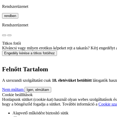
Rendszerüzenet
rendben
Rendszerüzenet
Titkos fotói
Kíváncsi vagy milyen erotikus képeket rejt a takarás? Kérj engedélyt a 
Engedély kérése a titkos fotóihoz
Felnőtt Tartalom
A szexrandi szolgáltatást csak
18. életévüket betöltött
látogatók hasz
Nem múltam
Igen, elmúltam
Cookie beállítások
Honlapunk sütiket (cookie-kat) használ olyan webes szolgáltatások és
hogy a böngésződ fogadja a sütiket. További információ a
Cookie sza
Alapvető működést biztosító sütik