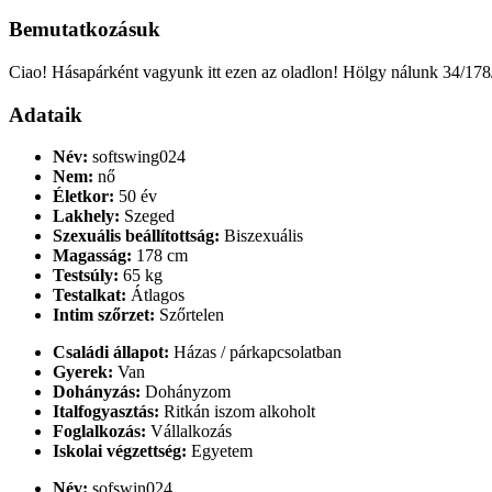
Bemutatkozásuk
Ciao! Hásapárként vagyunk itt ezen az oladlon! Hölgy nálunk 34/178/
Adataik
Név:
softswing024
Nem:
nő
Életkor:
50 év
Lakhely:
Szeged
Szexuális beállítottság:
Biszexuális
Magasság:
178 cm
Testsúly:
65 kg
Testalkat:
Átlagos
Intim szőrzet:
Szőrtelen
Családi állapot:
Házas / párkapcsolatban
Gyerek:
Van
Dohányzás:
Dohányzom
Italfogyasztás:
Ritkán iszom alkoholt
Foglalkozás:
Vállalkozás
Iskolai végzettség:
Egyetem
Név:
sofswin024