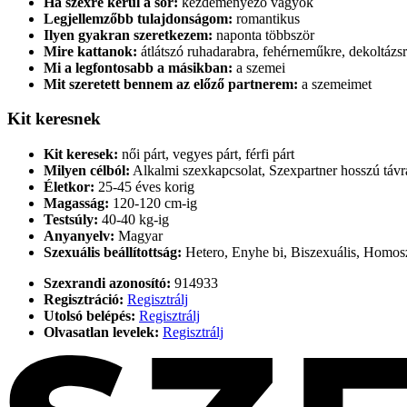
Ha szexre kerül a sor:
kezdeményező vagyok
Legjellemzőbb tulajdonságom:
romantikus
Ilyen gyakran szeretkezem:
naponta többször
Mire kattanok:
átlátszó ruhadarabra, fehérneműkre, dekoltázsr
Mi a legfontosabb a másikban:
a szemei
Mit szeretett bennem az előző partnerem:
a szemeimet
Kit keresnek
Kit keresek:
női párt, vegyes párt, férfi párt
Milyen célból:
Alkalmi szexkapcsolat, Szexpartner hosszú távr
Életkor:
25-45 éves korig
Magasság:
120-120 cm-ig
Testsúly:
40-40 kg-ig
Anyanyelv:
Magyar
Szexuális beállítottság:
Hetero, Enyhe bi, Biszexuális, Homosz
Szexrandi azonosító:
914933
Regisztráció:
Regisztrálj
Utolsó belépés:
Regisztrálj
Olvasatlan levelek:
Regisztrálj