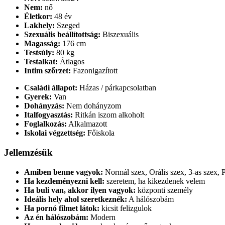
Nem:
nő
Életkor:
48 év
Lakhely:
Szeged
Szexuális beállítottság:
Biszexuális
Magasság:
176 cm
Testsúly:
80 kg
Testalkat:
Átlagos
Intim szőrzet:
Fazonigazított
Családi állapot:
Házas / párkapcsolatban
Gyerek:
Van
Dohányzás:
Nem dohányzom
Italfogyasztás:
Ritkán iszom alkoholt
Foglalkozás:
Alkalmazott
Iskolai végzettség:
Főiskola
Jellemzésük
Amiben benne vagyok:
Normál szex, Orális szex, 3-as szex, 
Ha kezdeményezni kell:
szeretem, ha kikezdenek velem
Ha buli van, akkor ilyen vagyok:
központi személy
Ideális hely ahol szeretkeznék:
A hálószobám
Ha pornó filmet látok:
kicsit felizgulok
Az én hálószobám:
Modern