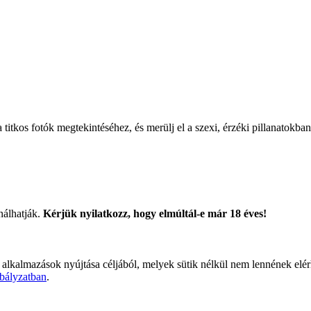
titkos fotók megtekintéséhez, és merülj el a szexi, érzéki pillanatokban
nálhatják.
Kérjük nyilatkozz, hogy elmúltál-e már 18 éves!
 alkalmazások nyújtása céljából, melyek sütik nélkül nem lennének elé
bályzatban
.